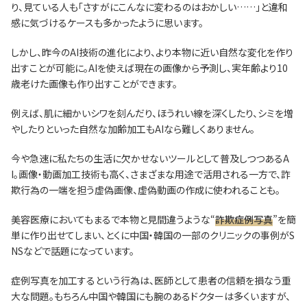
り、見ている人も「さすがにこんなに変わるのはおかしい……」と違和
感に気づけるケースも多かったように思います。
しかし、昨今のAI技術の進化により、より本物に近い自然な変化を作り
出すことが可能に。AIを使えば現在の画像から予測し、実年齢より10
歳老けた画像も作り出すことができます。
例えば、肌に細かいシワを刻んだり、ほうれい線を深くしたり、シミを増
やしたりといった自然な加齢加工もAIなら難しくありません。
今や急速に私たちの生活に欠かせないツールとして普及しつつあるA
I。画像・動画加工技術も高く、さまざまな用途で活用される一方で、詐
欺行為の一端を担う虚偽画像、虚偽動画の作成に使われることも。
美容医療においてもまるで本物と見間違うような“
詐欺症例写真
”を簡
単に作り出せてしまい、とくに中国・韓国の一部のクリニックの事例がS
NSなどで話題になっています。
症例写真を加工するという行為は、医師として患者の信頼を損なう重
大な問題。もちろん中国や韓国にも腕のあるドクターは多くいますが、