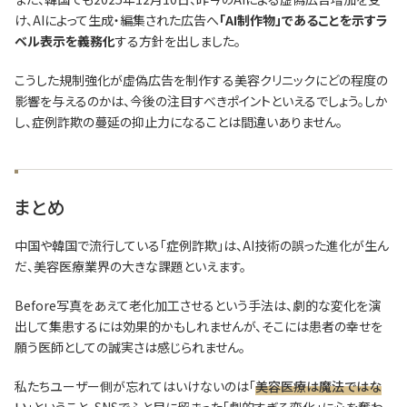
け、AIによって生成・編集された広告へ
「AI制作物」であることを示すラ
ベル表示を義務化
する方針を出しました。
こうした規制強化が虚偽広告を制作する美容クリニックにどの程度の
影響を与えるのかは、今後の注目すべきポイントといえるでしょう。しか
し、症例詐欺の蔓延の抑止力になることは間違いありません。
まとめ
中国や韓国で流行している「症例詐欺」は、AI技術の誤った進化が生ん
だ、美容医療業界の大きな課題といえます。
Before写真をあえて老化加工させるという手法は、劇的な変化を演
出して集患するには効果的かもしれませんが、そこには患者の幸せを
願う医師としての誠実さは感じられません。
私たちユーザー側が忘れてはいけないのは「
美容医療は魔法ではな