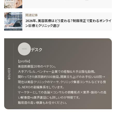
2026年、美容医療はどう変わる？制度改正で変わるオンライ
ン診療とクリニック選び
デスク
【profile】
美容医療歴20年のベテラン。
EDITOR
大手アパレル、ベンチャー企業での経験&大手出版社勤務。
関わってきた医院数約500施設。開業立ち上げのお手伝いは8院→
現在は美容クリニックのマーケ、クリニック集客コンサルなどする傍
ら、NEROの副編集長をしています。
マーケターとしての各論×コンサルの俯瞰視点×業界・施術への高
い解像度+α業界裏話にも詳しいのが特徴です。
難易度の高い執筆もお任せください。