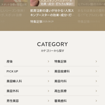
しいシーズン到来！
肌育注射の違いが分かる！人気ス
あなたは美女の整形
ニング、スポット治療の
キンブースターの効果・成分・打ち
る！？「ヒアルロン酸
方を解説
徹底調査！わずか1
特集記事
特集記事
11.21
2025.08.29
2024.10.12
果を出すヒアルロン
強説を検証
CATEGORY
カテゴリーから探す
産後
特集記事
PICK UP
美容皮膚科
美容婦人科
美容内科
美容外科
再生医療
男性美容
審美歯科