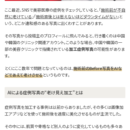
ここ最近、SNSで美容医療の症例をチェックしていると、「
施術前が不自
然に老けている
」「
施術直後とは思えないほどダウンタイムがない
」と
いう、どこか違和感のある写真に出くわすことがあります。
その写真から投稿主のプロフィールに飛んでみると、行き着くのは中国
や韓国のクリニック関連アカウント。このような場合、中国や韓国の一
部の美容クリニックで指摘されている
加工症例写真
の可能性がありま
す。
とくにここ数年で問題となっているのは、
施術前のBefore写真をAIな
どであえて老けさせる
というものです。
AIによる症例写真の“老け見え加工”とは
症例写真を加工する事例は以前からありましたが、その多くは画像加
工アプリなどを使って施術後を過度に美化させるものが主流でした。
その中には、肌質や骨格など別人のように変化しているものも多々あ