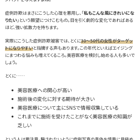
症例詐欺はまさにこうした心理を悪用し、「
私もこんな風にきれいにな
りたい
」という願望につけこむもの。目を引く劇的な変化であればある
ほど、強い拡散力を持ちます。
実際にこうした症例詐欺被害では、とくに
30～50代の女性がターゲッ
トになりやすい
と指摘する声もあります。この年代といえばエイジング
にまつわる悩みも増えてくるころ。美容医療を検討し始める人も多いで
しょう。
とくに……
美容医療への関心が高い
施術後の変化に対する期待が大きい
美容医療について主にSNSで情報収集している
これまでに施術を受けたことがなく美容医療の知識が
乏しい
という人は要注意。騙されないように症例写真の真偽を慎重に見極め