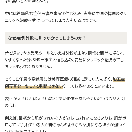
ィの高いものがほとんど。
中には衝撃的な症例写真を事実と信じ込み、実際に中国や韓国のクリ
ニックへ治療を受けに行ってしまう人もいるようです。
なぜ症例詐欺に引っかかってしまうのか？
昔と違い、今の集患ツールといえばSNSが主流。情報を簡単に得られ
やすくなった分、SNS＝事実と信じ込み、安易にクリニックを決めてし
まう人も少なくありません。
とくに若年層や高齢層には美容医療の知識に乏しい人も多く、
加工症
例写真をニセモノと判断できない
ケースも多々あるといいます。
変化が大きければ大きいほど、高い価値を感じやすいというのが人間
の心理。
例えば、最初から肌がきれいな人がさらにきれいになるよりも、肌がボ
ロボロに荒れている人が赤ちゃんのようなツヤ肌になるほうが強いイ
ンパクトを与えますよね。