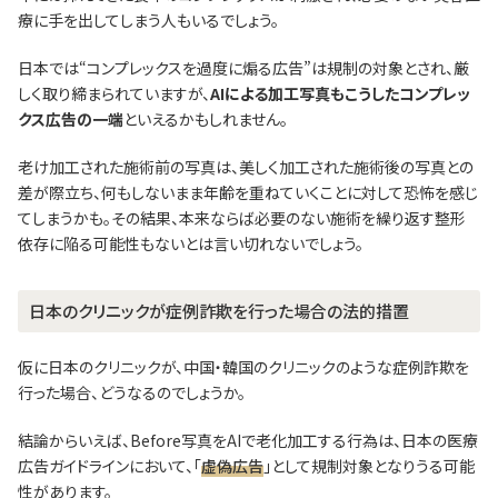
療に手を出してしまう人もいるでしょう。
日本では“コンプレックスを過度に煽る広告”は規制の対象とされ、厳
しく取り締まられていますが、
AIによる加工写真もこうしたコンプレッ
クス広告の一端
といえるかもしれません。
老け加工された施術前の写真は、美しく加工された施術後の写真との
差が際立ち、何もしないまま年齢を重ねていくことに対して恐怖を感じ
てしまうかも。その結果、本来ならば必要のない施術を繰り返す整形
依存に陥る可能性もないとは言い切れないでしょう。
日本のクリニックが症例詐欺を行った場合の法的措置
仮に日本のクリニックが、中国・韓国のクリニックのような症例詐欺を
行った場合、どうなるのでしょうか。
結論からいえば、Before写真をAIで老化加工する行為は、日本の医療
広告ガイドラインにおいて、「
虚偽広告
」として規制対象となりうる可能
性があります。