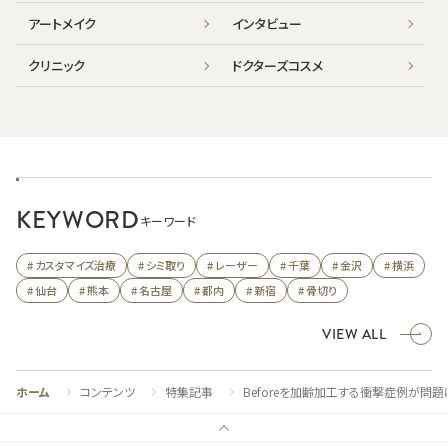
アートメイク
インタビュー
クリニック
ドクターズコスメ
KEYWORD
キーワード
# カスタマイズ治療
# シミ取り
# レーザー
# 千葉
# 金沢
# 横浜
# 仙台
# 熊本
# 名古屋
# 都内
# 新宿
# 骨切り
VIEW ALL
ホーム
コンテンツ
特集記事
Beforeを加齢加工する衝撃症例が問