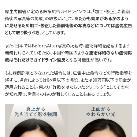
厚生労働省が定める医療広告ガイドラインでは、「加工・修正した術前
術後の写真等の掲載」の取扱いとして、
あたかも効果があるかのよう
に見せるため加工・修正した術前術後の写真などについては虚偽広告
として取り扱うべき
、としています。
また、日本ではBefore/After写真の掲載時、施術詳細を記載するよう
義務付けられているため、中国や韓国のような
施術詳細のない症例掲
載はそれだけでガイドライン違反
となる可能性が高いです。
もし症例詐欺とみなされた場合には、広告中止命令などの行政指導を
経ずに、場合によっては6ヶ月以下の懲役、または30万円以下の罰金が
適用されることも。何より“詐欺をはたらいたクリニック”としてその名
が知れ渡り、営業そのものが難しくなることもあるでしょう。