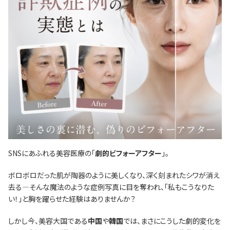
SNSにあふれる美容医療の「
劇的ビフォーアフター
」。
ボロボロだった肌が陶器のように美しくなり、深く刻まれたシワが消え
去る―そんな魔法のような症例写真に目を奪われ、「私もこうなりた
い！」と胸を躍らせた経験はありませんか？
しかし今、美容大国である
中国
や
韓国
では、まさにこうした劇的変化を