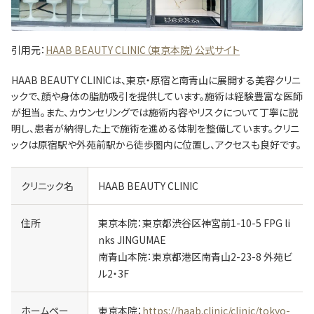
引用元：
HAAB BEAUTY CLINIC（東京本院）公式サイト
HAAB BEAUTY CLINICは、東京・原宿と南青山に展開する美容クリニ
ックで、顔や身体の脂肪吸引を提供しています。施術は経験豊富な医師
が担当。また、カウンセリングでは施術内容やリスクについて丁寧に説
明し、患者が納得した上で施術を進める体制を整備しています。クリニ
ックは原宿駅や外苑前駅から徒歩圏内に位置し、アクセスも良好です。
クリニック名
HAAB BEAUTY CLINIC
住所
東京本院：東京都渋谷区神宮前1-10-5 FPG li
nks JINGUMAE
南青山本院：東京都港区南青山2-23-8 外苑ビ
ル2・3F
ホームペー
東京本院：
https://haab.clinic/clinic/tokyo-