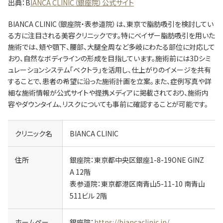
出典：B
IANCA CLINIC（銀座院）公式サイト
BIANCA CLINIC（銀座院・表参道院）は、東京で脂肪吸引を検討してい
る方に注目される美容クリニックです。
特にベイザー脂肪吸引を用いた
施術では、頬や顎下、腰部、大腿全周など多岐にわたる部位に対応して
おり、自然なボディラインの形成を目指しています。
施術前には3Dシミ
ュレーションシステム「ベクトラ」を活用し、仕上がりのイメージを共有
することで、患者の希望に沿った施術計画を立案。
また、症例写真や詳
細な施術情報が公式サイトや提携メディアに掲載されており、施術内
容やダウンタイム、リスクについても事前に確認することが可能です。
クリニック名
BIANCA CLINIC
住所
銀座院：東京都中央区銀座1-8-19ONE GINZ
A 12階
表参道院：東京都港区南青山5-11-10 南青山
511ビル 2階
ホームペー
銀座院：
https://biancaclinic.jp/