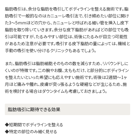
脂肪吸引は、余分な脂肪を吸引してボディラインを整える施術です。脂
肪吸引で一般的なのはカニューレ吸引法で、引き締めたい部位に開け
た3～5mmほどの穴から、カニューレと呼ばれる細い管を挿入し皮下
脂肪を取り除いていきます。余分な皮下脂肪があればどの部位でも吸
引は可能ですが、たるみやすい部位は、術後にたるみが目立つ可能性
があるため注意が必要です。吸引する皮下脂肪の量によっては、機械と
手動の吸引を使い分けるクリニックもあるでしょう。
また、脂肪吸引は脂肪細胞そのものの数を減らすため、リバウンドしに
くいのが特徴です。二の腕やお腹、太ももだけ、と部分的にボディライン
を整えたいといった希望にも応えやすい施術です。術後は2週間～1ヶ
月ほど痛みや腫れ、皮膚が突っ張るような硬縮などが生じるため、施
術を検討する場合はダウンタイムも考慮しておきましょう。
脂肪吸引に期待できる効果
◆短期間でボディラインを整える
◆特定の部位のみ細く見せる