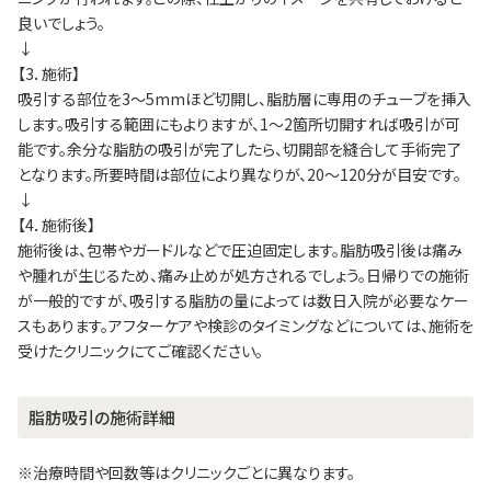
良いでしょう。
↓
【3．施術】
吸引する部位を3～5mmほど切開し、脂肪層に専用のチューブを挿入
します。吸引する範囲にもよりますが、1～2箇所切開すれば吸引が可
能です。余分な脂肪の吸引が完了したら、切開部を縫合して手術完了
となります。所要時間は部位により異なりが、20～120分が目安です。
↓
【4．施術後】
施術後は、包帯やガードルなどで圧迫固定します。脂肪吸引後は痛み
や腫れが生じるため、痛み止めが処方されるでしょう。日帰りでの施術
が一般的ですが、吸引する脂肪の量によっては数日入院が必要なケー
スもあります。アフターケアや検診のタイミングなどについては、施術を
受けたクリニックにてご確認ください。
脂肪吸引の施術詳細
※治療時間や回数等はクリニックごとに異なります。