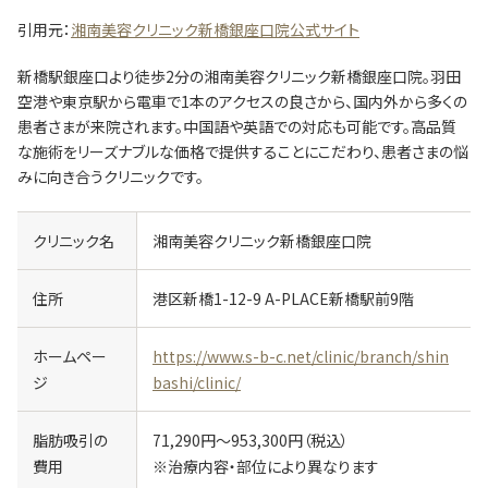
引用元：
湘南美容クリニック新橋銀座口院公式サイト
新橋駅銀座口より徒歩2分の湘南美容クリニック新橋銀座口院。羽田
空港や東京駅から電車で1本のアクセスの良さから、国内外から多くの
患者さまが来院されます。中国語や英語での対応も可能です。高品質
な施術をリーズナブルな価格で提供することにこだわり、患者さまの悩
みに向き合うクリニックです。
クリニック名
湘南美容クリニック新橋銀座口院
住所
港区新橋1-12-9 A-PLACE新橋駅前9階
ホームペー
https://www.s-b-c.net/clinic/branch/shin
ジ
bashi/clinic/
脂肪吸引の
71,290円～953,300円（税込）
費用
※治療内容・部位により異なります