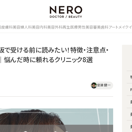
容皮膚科
美容婦人科
美容内科
美容外科
再生医療
男性美容
審美歯科
アートメイク
イ
阪で受ける前に読みたい！特徴・注意点・
｜悩んだ時に頼れるクリニック8選
安達 健一