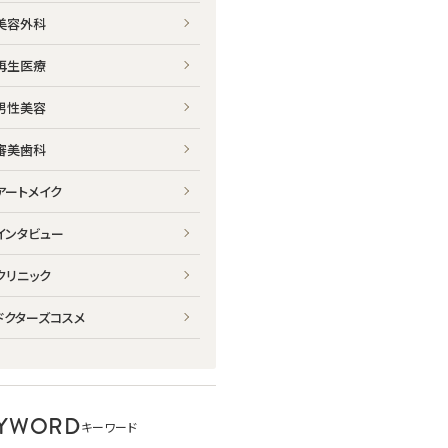
美容外科
再生医療
男性美容
審美歯科
アートメイク
インタビュー
クリニック
ドクターズコスメ
YWORD
キーワード