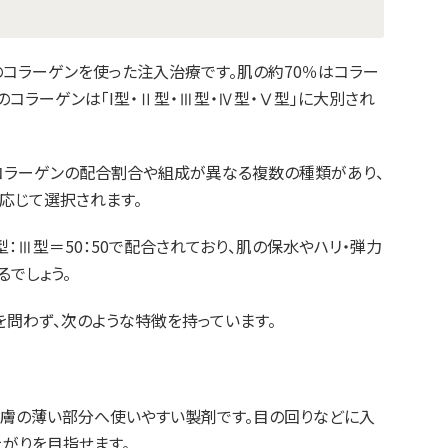
のコラーゲンを使った注入治療です。肌の約70％はコラー
のコラーゲンは「I型・Ⅱ型・Ⅲ型・Ⅳ型・Ⅴ型」に大別され
コラーゲンの配合割合や組成が異なる複数の種類があり、
応じて選択されます。
型：Ⅲ型＝50：50で配合されており、肌の保水やハリ・弾力
でしょう。
を問わず、次のような特徴を持っています。
皮膚の薄い部分へ使いやすい製剤です。目の回りなどに入
上がりを目指せます。