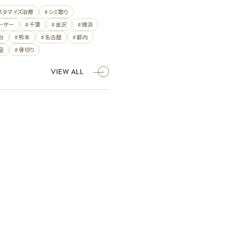
カスタマイズ治療
# シミ取り
レーザー
# 千葉
# 金沢
# 横浜
台
# 熊本
# 名古屋
# 都内
宿
# 骨切り
VIEW ALL