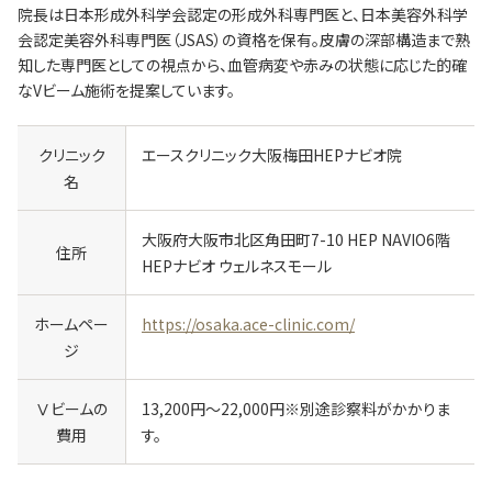
院長は日本形成外科学会認定の形成外科専門医と、日本美容外科学
会認定美容外科専門医（JSAS）の資格を保有。皮膚の深部構造まで熟
知した専門医としての視点から、血管病変や赤みの状態に応じた的確
なVビーム施術を提案しています。
クリニック
エースクリニック大阪梅田HEPナビオ院
名
大阪府大阪市北区角田町7-10 HEP NAVIO6階
住所
HEPナビオ ウェルネスモール
ホームペー
https://osaka.ace-clinic.com/
ジ
Ⅴビームの
13,200円～22,000円※別途診察料がかかりま
費用
す。