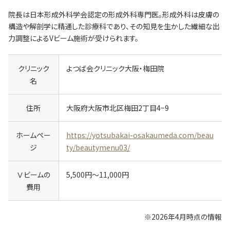
院長は日本形成外科学会認定の形成外科専門医。形成外科は皮膚の
構造や解剖学に精通した診療科であり、その知見を生かした繊細な出
力調整によるVビーム施術が受けられます。
クリニック
よつば会クリニック大阪・梅田院
名
住所
大阪府大阪市北区梅田2丁目4−9
ホームペー
https://yotsubakai-osakaumeda.com/beau
ジ
ty/beautymenu03/
Ⅴビームの
5,500円～11,000円
費用
※
2026年4月時点の情報