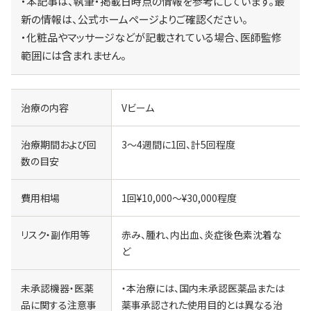
・本記事は、執筆・掲載日時点の情報を参考にしています。最
新の情報は、公式ホームページよりご確認ください。
・化粧品やマッサージなどが記載されている場合、医師監修
範囲には含まれません。
治療の内容
Vビーム
治療期間および回
3～4週間に1回、計5回程度
数の目安
費用相場
1回¥10,000～¥30,000程度
リスク・副作用等
赤み、腫れ、内出血、炎症後色素沈着な
ど
未承認機器・医薬
・本治療には、国内未承認医薬品または
品に関する注意事
薬事承認された使用目的とは異なる治