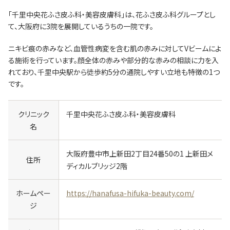
「千里中央花ふさ皮ふ科・美容皮膚科」は、花ふさ皮ふ科グループとし
て、大阪府に3院を展開しているうちの一院です。
ニキビ痕の赤みなど、血管性病変を含む肌の赤みに対してVビームによ
る施術を行っています。顔全体の赤みや部分的な赤みの相談に力を入
れており、千里中央駅から徒歩約5分の通院しやすい立地も特徴の1つ
です。
クリニック
千里中央花ふさ皮ふ科・美容皮膚科
名
大阪府豊中市上新田2丁目24番50の1 上新田メ
住所
ディカルブリッジ2階
ホームペー
https://hanafusa-hifuka-beauty.com/
ジ