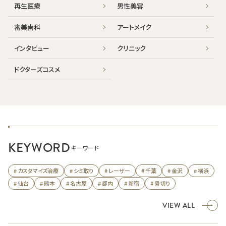
再生医療
男性美容
審美歯科
アートメイク
インタビュー
クリニック
ドクターズコスメ
KEYWORD
キーワード
# カスタマイズ治療
# シミ取り
# レーザー
# 千葉
# 金沢
# 横浜
# 仙台
# 熊本
# 名古屋
# 都内
# 新宿
# 骨切り
VIEW ALL