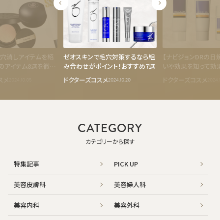
穴消しアイテムを紹
ゼオスキンで毛穴対策するなら組
【ナビジョンDRの日
のアイテム8選を徹底
み合わせがポイント！おすすめ7選
いや効果を知って効
対策！
スメ
ドクターズコスメ
ドクターズコスメ
2024.10.05
2024.10.20
2024.
CATEGORY
カテゴリーから探す
特集記事
PICK UP
美容皮膚科
美容婦人科
美容内科
美容外科