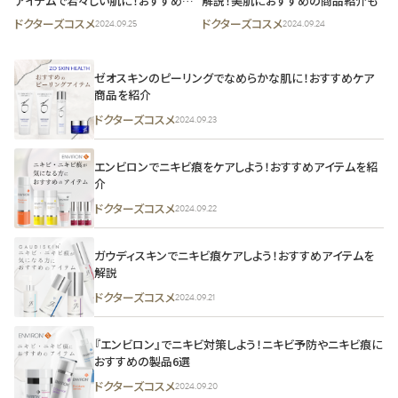
アイテムで若々しい肌に！おすすめの
解説！美肌におすすめの商品紹介も
製品8選
ドクターズコスメ
ドクターズコスメ
2024.09.25
2024.09.24
ゼオスキンのピーリングでなめらかな肌に！おすすめケア
商品を紹介
ドクターズコスメ
2024.09.23
エンビロンでニキビ痕をケアしよう！おすすめアイテムを紹
介
ドクターズコスメ
2024.09.22
ガウディスキンでニキビ痕ケアしよう！おすすめアイテムを
解説
ドクターズコスメ
2024.09.21
『エンビロン』でニキビ対策しよう！ニキビ予防やニキビ痕に
おすすめの製品6選
ドクターズコスメ
2024.09.20