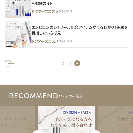
を徹底ガイド
ドクターズコスメ
2024.09.15
エンビロンのレチノール配合アイテムがまるわかり！美肌を
目指したい方必見
ドクターズコスメ
2024.09.14
1
2
3
4
RECOMMEND
おすすめの記事