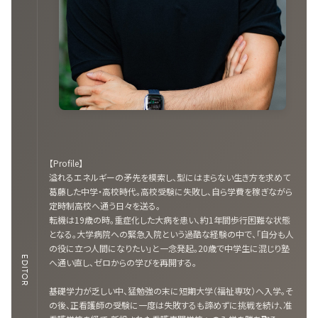
【Profile】
溢れるエネルギーの矛先を模索し、型にはまらない生き方を求めて
葛藤した中学・高校時代。高校受験に失敗し、自ら学費を稼ぎながら
定時制高校へ通う日々を送る。
転機は19歳の時。重症化した大病を患い、約1年間歩行困難な状態
となる。大学病院への緊急入院という過酷な経験の中で、「自分も人
の役に立つ人間になりたい」と一念発起。20歳で中学生に混じり塾
EDITOR
へ通い直し、ゼロからの学びを再開する。
基礎学力が乏しい中、猛勉強の末に短期大学（福祉専攻）へ入学。そ
の後、正看護師の受験に一度は失敗するも諦めずに挑戦を続け、准