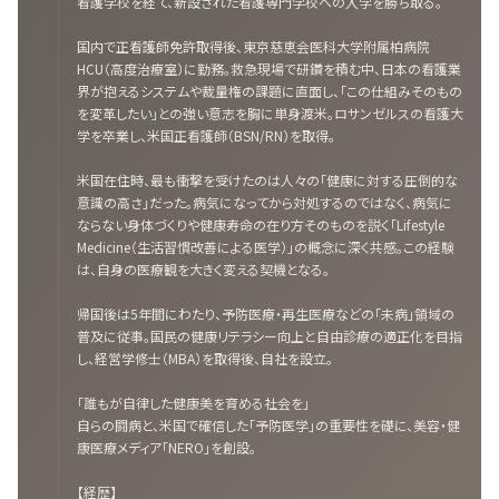
看護学校を経て、新設された看護専門学校への入学を勝ち取る。
国内で正看護師免許取得後、東京慈恵会医科大学附属柏病院
HCU（高度治療室）に勤務。救急現場で研鑽を積む中、日本の看護業
界が抱えるシステムや裁量権の課題に直面し、「この仕組みそのもの
を変革したい」との強い意志を胸に単身渡米。ロサンゼルスの看護大
学を卒業し、米国正看護師（BSN/RN）を取得。
米国在住時、最も衝撃を受けたのは人々の「健康に対する圧倒的な
意識の高さ」だった。病気になってから対処するのではなく、病気に
ならない身体づくりや健康寿命の在り方そのものを説く「Lifestyle
Medicine（生活習慣改善による医学）」の概念に深く共感。この経験
は、自身の医療観を大きく変える契機となる。
帰国後は5年間にわたり、予防医療・再生医療などの「未病」領域の
普及に従事。国民の健康リテラシー向上と自由診療の適正化を目指
し、経営学修士（MBA）を取得後、自社を設立。
「誰もが自律した健康美を育める社会を」
自らの闘病と、米国で確信した「予防医学」の重要性を礎に、美容・健
康医療メディア「NERO」を創設。
【経歴】