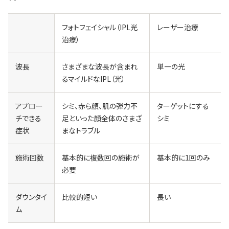
フォトフェイシャル（IPL光
レーザー治療
治療）
波長
さまざまな波長が含まれ
単一の光
るマイルドなIPL（光）
アプロー
シミ、赤ら顔、肌の弾力不
ターゲットにする
チできる
足といった顔全体のさまざ
シミ
症状
まなトラブル
施術回数
基本的に複数回の施術が
基本的に1回のみ
必要
ダウンタイ
比較的短い
長い
ム