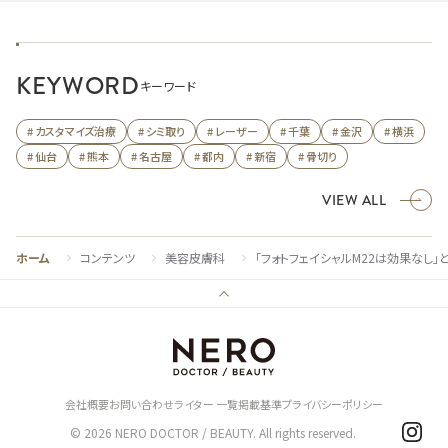
KEYWORD
キーワード
# カスタマイズ治療
# シミ取り
# レーザー
# 千葉
# 金沢
# 横浜
# 仙台
# 熊本
# 名古屋
# 都内
# 新宿
# 骨切り
VIEW ALL
ホーム
コンテンツ
美容皮膚科
「フォトフェイシャルM22は効果なし
会社概要
お問い合わせ
ライター 一覧
掲載基準
プライバシーポリシー
© 2026 NERO DOCTOR / BEAUTY. All rights reserved.