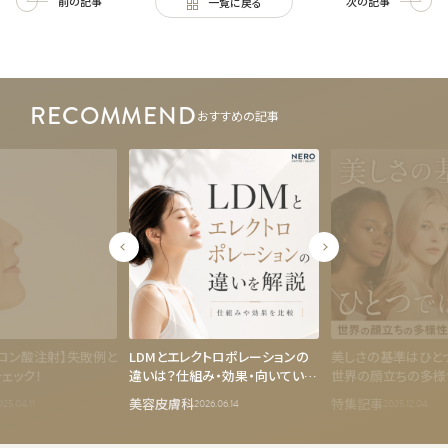
前の記事
次の記事
一覧に戻る
RECOMMEND
おすすめの記事
ロン酸注射】失敗例と
LDMとエレクトロポレーションの
美しさの基準はひと
ェック！
違いは？仕組み・効果・向いている
世界の顔立ちの多様
悩みを比較解説
違い
美容皮膚科
特集記事
025.04.11
2026.06.14
2025.12.04