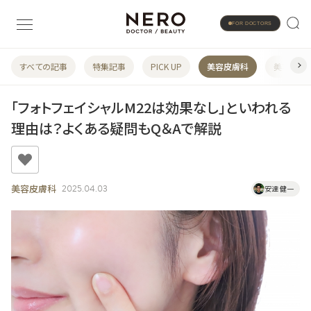
FOR DOCTORS
すべての記事
特集記事
PICK UP
美容皮膚科
美容婦人
「フォトフェイシャルM22は効果なし」といわれる
理由は？よくある疑問もQ＆Aで解説
美容皮膚科
2025.04.03
安達 健一