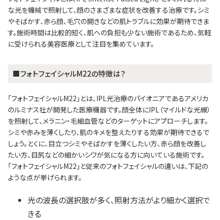
な光を機械で照射して、顔のさまざまな症状を改善する治療です。シミ
やそばかす、赤ら顔、毛穴の開きなどの肌トラブルに効果が期待できま
す。施術時間は比較的短く、肌への負担も少ない施術であるため、気軽
に受けられる美容医療として注目を集めています。
■フォトフェイシャルM22の特徴は？
「フォトフェイシャルM22」とは、IPL光治療のパイオニアであるアメリカ
のルミナス社が開発した医療機器です。顔全体にIPL（マイルドな光線）
を照射して、メラニン・毛細血管などのターゲットにアプローチします。
シミや赤みを薄くしたり、肌のキメを整えたりする効果が期待できるで
しょう。とくに、目立つシミやそばかすを薄くしたい方、赤ら顔を改善し
たい方、目尻などの細かいシワが気になる方に向いている施術です。
「フォトフェイシャルM22」と従来のフォトフェイシャルの違いは、下記の
ような点が挙げられます。
光の波長の選択肢が多く、照射方法がより細かく選択で
きる