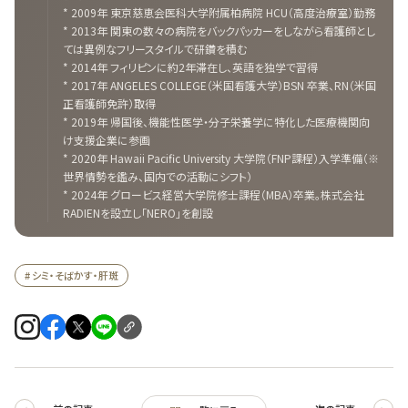
* 2009年 東京慈恵会医科大学附属柏病院 HCU（高度治療室）勤務
* 2013年 関東の数々の病院をバックパッカーをしながら看護師とし
ては異例なフリースタイルで研鑽を積む
* 2014年 フィリピンに約2年滞在し、英語を独学で習得
* 2017年 ANGELES COLLEGE（米国看護大学）BSN 卒業、RN（米国
正看護師免許）取得
* 2019年 帰国後、機能性医学・分子栄養学に特化した医療機関向
け支援企業に参画
* 2020年 Hawaii Pacific University 大学院（FNP課程）入学準備（※
世界情勢を鑑み、国内での活動にシフト）
* 2024年 グロービス経営大学院修士課程（MBA）卒業。株式会社
RADIENを設立し「NERO」を創設
# シミ・そばかす・肝斑