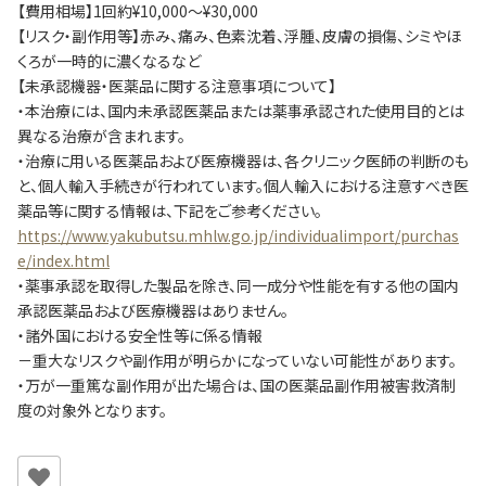
【費用相場】1回約¥10,000〜¥30,000
【リスク・副作用等】赤み、痛み、色素沈着、浮腫、皮膚の損傷、シミやほ
くろが一時的に濃くなるなど
【未承認機器・医薬品に関する注意事項について】
・本治療には、国内未承認医薬品または薬事承認された使用目的とは
異なる治療が含まれます。
・治療に用いる医薬品および医療機器は、各クリニック医師の判断のも
と、個人輸入手続きが行われています。個人輸入における注意すべき医
薬品等に関する情報は、下記をご参考ください。
https://www.yakubutsu.mhlw.go.jp/individualimport/purchas
e/index.html
・薬事承認を取得した製品を除き、同一成分や性能を有する他の国内
承認医薬品および医療機器はありません。
・諸外国における安全性等に係る情報
－重大なリスクや副作用が明らかになっていない可能性があります。
・万が一重篤な副作用が出た場合は、国の医薬品副作用被害救済制
度の対象外となります。