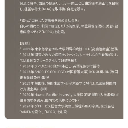
普及に従事。国民の健康リテラシー向上と自由診療の適正化を目指
し、経営学修士（MBA）を取得後、自社を設立。
「誰もが自律した健康美を育める社会を」
自らの闘病と、米国で確信した「予防医学」の重要性を礎に、美容・健
康医療メディア「NERO」を創設。
【経歴】
* 2009年 東京慈恵会医科大学附属柏病院 HCU（高度治療室）勤務
* 2013年 関東の数々の病院をバックパッカーをしながら看護師とし
ては異例なフリースタイルで研鑽を積む
* 2014年 フィリピンに約2年滞在し、英語を独学で習得
* 2017年 ANGELES COLLEGE（米国看護大学）BSN 卒業、RN（米国
正看護師免許）取得
* 2019年 帰国後、機能性医学・分子栄養学に特化した医療機関向
け支援企業に参画
* 2020年 Hawaii Pacific University 大学院（FNP課程）入学準備（※
世界情勢を鑑み、国内での活動にシフト）
* 2024年 グロービス経営大学院修士課程（MBA）卒業。株式会社
RADIENを設立し「NERO」を創設