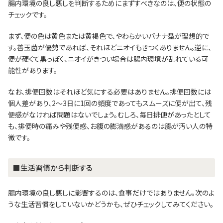
腸内環境の良し悪しを判断するためにまずすべきなのは、便の状態の
チェックです。
まず、便の色は黄色または黄褐色で、やわらかいバナナ型が理想的で
す。善玉菌が優勢であれば、それほどニオイもきつくありません。逆に、
便が硬くて黒っぽく、ニオイがきつい場合は腸内環境が乱れている可
能性があります。
なお、排便回数はそれほど気にする必要はありません。排便回数には
個人差があり、2～3日に1回の頻度であってもスムーズに便が出て、残
便感がなければ問題はないでしょう。むしろ、毎日排便があったとして
も、排便時の痛みや残便感、お腹の膨満感があるのは腸が汚い人の特
徴です。
■生活習慣から判断する
腸内環境の良し悪しに影響するのは、食事だけではありません。次のよ
うな生活習慣をしていないかどうかも、ぜひチェックしてみてください。