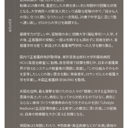
転機は19歳の時。重症化した大病を患い、約1年間歩行困難な状態
となる。大学病院への緊急入院という過酷な経験の中で、「自分も人
の役に立つ人間になりたい」と一念発起。20歳で中学生に混じり塾
EDITOR
へ通い直し、ゼロからの学びを再開する。
基礎学力が乏しい中、猛勉強の末に短期大学（福祉専攻）へ入学。そ
の後、正看護師の受験に一度は失敗するも諦めずに挑戦を続け、准
看護学校を経て、新設された看護専門学校への入学を勝ち取る。
国内で正看護師免許取得後、東京慈恵会医科大学附属柏病院
HCU（高度治療室）に勤務。救急現場で研鑽を積む中、日本の看護業
界が抱えるシステムや裁量権の課題に直面し、「この仕組みそのもの
を変革したい」との強い意志を胸に単身渡米。ロサンゼルスの看護大
学を卒業し、米国正看護師（BSN/RN）を取得。
米国在住時、最も衝撃を受けたのは人々の「健康に対する圧倒的な
意識の高さ」だった。病気になってから対処するのではなく、病気に
ならない身体づくりや健康寿命の在り方そのものを説く「Lifestyle
Medicine（生活習慣改善による医学）」の概念に深く共感。この経験
は、自身の医療観を大きく変える契機となる。
帰国後は5年間にわたり、予防医療・再生医療などの「未病」領域の