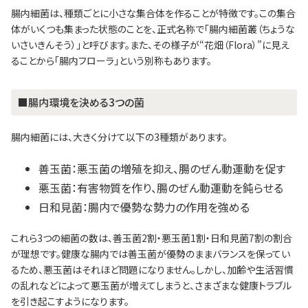
腸内細菌は、種類ごとに小さな集合体を作ることが特徴です。この集合
体がいくつも集まった状態のことを、正式名称で「腸内細菌叢（ちょうな
いさいきんそう）」と呼びます。また、その様子が“花畑（Flora）”に見え
ることから「腸内フローラ」という別称もあります。
■腸内環境を決める3つの菌
腸内細菌には、大きく分けて以下の3種類があります。
善玉菌：悪玉菌の増殖を抑え、腸のぜん動運動を促す
悪玉菌：有害物質を作り、腸のぜん動運動を鈍らせる
日和見菌：腸内で優勢な勢力の作用を強める
これら3つの細菌の数は、善玉菌2割・悪玉菌1割・日和見菌7割の割合
が理想です。健康な腸内では善玉菌が優勢のままバランスを保ってい
るため、悪玉菌はそれほど問題になりません。しかし、加齢や生活習慣
の乱れなどによって悪玉菌が増えてしまうと、さまざまな健康トラブル
を引き起こすようになります。