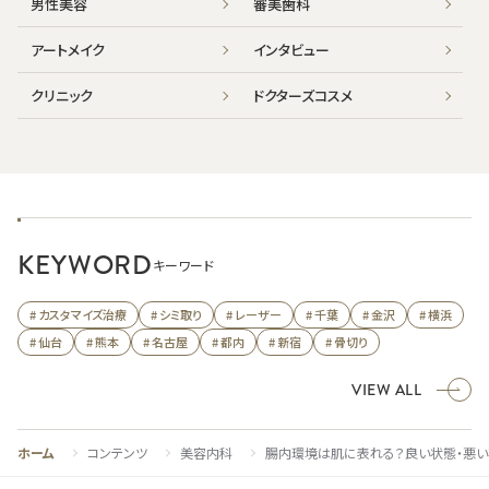
男性美容
審美歯科
アートメイク
インタビュー
クリニック
ドクターズコスメ
KEYWORD
キーワード
# カスタマイズ治療
# シミ取り
# レーザー
# 千葉
# 金沢
# 横浜
# 仙台
# 熊本
# 名古屋
# 都内
# 新宿
# 骨切り
VIEW ALL
ホーム
コンテンツ
美容内科
腸内環境は肌に表れる？良い状態・悪い