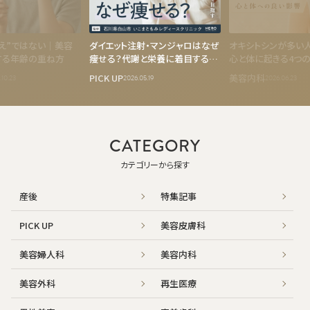
え”ではない｜美容
ダイエット注射・マンジャロはなぜ
オキシトシンが多い
する年齢の重ね方
痩せる？――代謝と栄養に着目する石
心と体に起きる4つ
川・いこまともみレディースクリニ
PICK UP
美容内科
.10.23
2026.05.19
2026.06.23
ックの医療ダイエット
CATEGORY
カテゴリーから探す
産後
特集記事
PICK UP
美容皮膚科
美容婦人科
美容内科
美容外科
再生医療