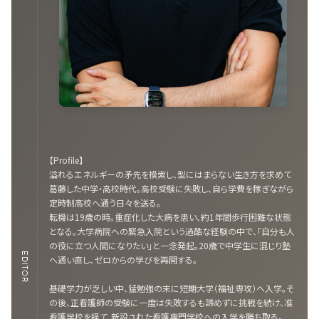
【Profile】
溢れるエネルギーの矛先を模索し、型にはまらない生き方を求めて
葛藤した中学・高校時代。高校受験に失敗し、自ら学費を稼ぎながら
定時制高校へ通う日々を送る。
転機は19歳の時。重症化した大病を患い、約1年間歩行困難な状態
となる。大学病院への緊急入院という過酷な経験の中で、「自分も人
の役に立つ人間になりたい」と一念発起。20歳で中学生に混じり塾
EDITOR
へ通い直し、ゼロからの学びを再開する。
基礎学力が乏しい中、猛勉強の末に短期大学（福祉専攻）へ入学。そ
の後、正看護師の受験に一度は失敗するも諦めずに挑戦を続け、准
看護学校を経て、新設された看護専門学校への入学を勝ち取る。