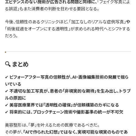
エビデンスのない施術が広告される問題と同様に、
「フェイク写真によ
る誤認」もまた消費者の判断を狂わせる要因となる。
今後、信頼性のあるクリニックほど、「加工なしのリアルな症例写真」
や
「術後経過をオープンにする透明性」が求められる時代へとシフトする
だろう。
🔍 まとめ
✔
ビフォーアフター写真の信頼性が、AI・画像編集技術の発展で揺ら
いでいる
✔
不適切な加工写真が、患者の「非現実的な期待」を生み出し、トラブ
ルの原因に
✔
美容医療業界では「透明性の確保」が信頼構築のカギになる
✔
将来的には、ブロックチェーン技術や撮影基準の統一が不可欠
美容整形は、「夢」を叶えるための医療であるべきだ。
その夢が、
「AIで作られた幻想」ではなく、実現可能な現実のものであ