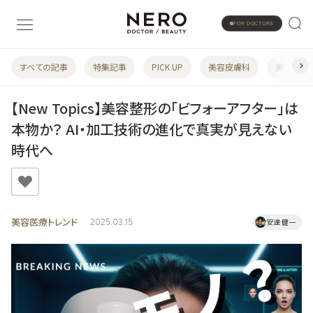
FOR DOCTORS
すべての記事
特集記事
PICK UP
美容皮膚科
美容婦人
【New Topics】美容整形の「ビフォーアフター」は
本物か？ AI・加工技術の進化で真実が見えない
時代へ
美容医療トレンド
2025.03.15
安達 健一