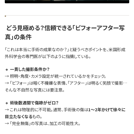
どう見極める？信頼できる「ビフォーアフター写
真」の条件
「これは本当に手術の成果なのか？」と疑うべきポイントを、米国形成
外科学会の専門医が以下のように指摘している。
🔸
一貫した撮影条件か？
→ 照明・角度・カメラ設定が統一されているかをチェック。
→ 「ビフォー」は暗く不機嫌な表情、「アフター」は明るく笑顔で撮影…
そんな不自然な写真には要注意。
🔸
術後数週間で傷跡がゼロ？
→ これは物理的に不可能。通常、手術後の傷は
1～2年かけて徐々に
目立たなくなる
もの。
→ 「完全無傷」の写真は、加工の可能性大。