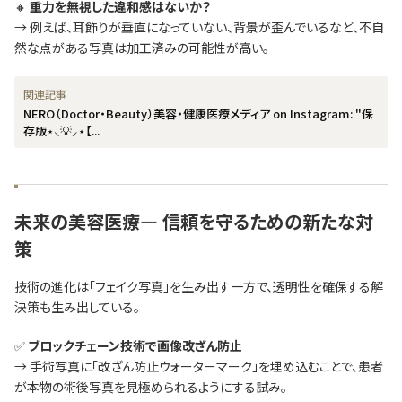
🔸
重力を無視した違和感はないか？
→ 例えば、耳飾りが垂直になっていない、背景が歪んでいるなど、不自
然な点がある写真は加工済みの可能性が高い。
NERO（Doctor・Beauty）美容・健康医療メディア on Instagram: "保
存版⋆⸜💡⸝⋆⁡⁡⁡【...
未来の美容医療— 信頼を守るための新たな対
策
技術の進化は「フェイク写真」を生み出す一方で、透明性を確保する解
決策も生み出している。
✅
ブロックチェーン技術で画像改ざん防止
→ 手術写真に「改ざん防止ウォーターマーク」を埋め込むことで、患者
が本物の術後写真を見極められるようにする試み。