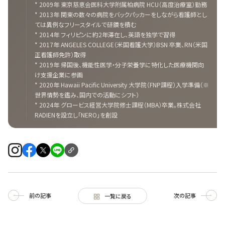
* 2009年 東京慈恵会医科大学附属柏病院 HCU（高度治療室）勤務
* 2013年 関東の数々の病院をバックパッカーをしながら看護師とし
ては異例なフリースタイルで研鑽を積む
* 2014年 フィリピンに約2年滞在し、英語を独学で習得
* 2017年 ANGELES COLLEGE（米国看護大学）BSN 卒業、RN（米国
正看護師免許）取得
* 2019年 帰国後、機能性医学・分子栄養学に特化した医療機関向
け支援企業に参画
* 2020年 Hawaii Pacific University 大学院（FNP課程）入学準備（※
世界情勢を鑑み、国内での活動にシフト）
* 2024年 グロービス経営大学院修士課程（MBA）卒業。株式会社
RADIENを設立し「NERO」を創設
前の記事
次の記事
一覧に戻る