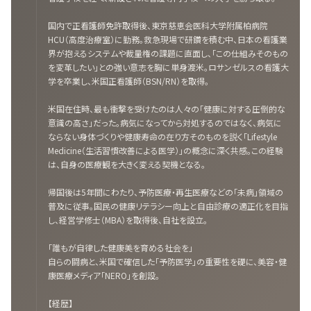
国内で正看護師免許取得後、東京慈恵会医科大学附属柏病院
HCU（高度治療室）に勤務。救急現場で研鑽を積む中、日本の看護業
界が抱えるシステムや裁量権の課題に直面し、「この仕組みそのもの
を変革したい」との強い意志を胸に単身渡米。ロサンゼルスの看護大
学を卒業し、米国正看護師（BSN/RN）を取得。
米国在住時、最も衝撃を受けたのは人々の「健康に対する圧倒的な
意識の高さ」だった。病気になってから対処するのではなく、病気に
ならない身体づくりや健康寿命の在り方そのものを説く「Lifestyle
Medicine（生活習慣改善による医学）」の概念に深く共感。この経験
は、自身の医療観を大きく変える契機となる。
帰国後は5年間にわたり、予防医療・再生医療などの「未病」領域の
普及に従事。国民の健康リテラシー向上と自由診療の適正化を目指
し、経営学修士（MBA）を取得後、自社を設立。
「誰もが自律した健康美を育める社会を」
自らの闘病と、米国で確信した「予防医学」の重要性を礎に、美容・健
康医療メディア「NERO」を創設。
【経歴】