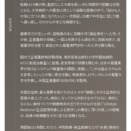
転機は19歳の時。重症化した大病を患い、約1年間歩行困難な状態
となる。大学病院への緊急入院という過酷な経験の中で、「自分も人
の役に立つ人間になりたい」と一念発起。20歳で中学生に混じり塾
EDITOR
へ通い直し、ゼロからの学びを再開する。
基礎学力が乏しい中、猛勉強の末に短期大学（福祉専攻）へ入学。そ
の後、正看護師の受験に一度は失敗するも諦めずに挑戦を続け、准
看護学校を経て、新設された看護専門学校への入学を勝ち取る。
国内で正看護師免許取得後、東京慈恵会医科大学附属柏病院
HCU（高度治療室）に勤務。救急現場で研鑽を積む中、日本の看護業
界が抱えるシステムや裁量権の課題に直面し、「この仕組みそのもの
を変革したい」との強い意志を胸に単身渡米。ロサンゼルスの看護大
学を卒業し、米国正看護師（BSN/RN）を取得。
米国在住時、最も衝撃を受けたのは人々の「健康に対する圧倒的な
意識の高さ」だった。病気になってから対処するのではなく、病気に
ならない身体づくりや健康寿命の在り方そのものを説く「Lifestyle
Medicine（生活習慣改善による医学）」の概念に深く共感。この経験
は、自身の医療観を大きく変える契機となる。
帰国後は5年間にわたり、予防医療・再生医療などの「未病」領域の