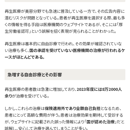
再生医療が美容分野でも急速に普及している一方で、その広告内容に
潜むリスクが問題となっている。患者が再生医療を選択する際、最も多
くの情報を得る手段は医療機関のウェブサイトであるが、そこには「厚
生労働省認可」という誤解を招く表現が見られることがわかった。
再生医療は基本的に自由診療で行われ、その効果が確認されていな
い治療も多く、
国の承認を受けていない医療機関の治療が行われるケ
ースがほとんどである。
急増する自由診療とその影響
再生医療の患者数は急激に増加しており、
2023年度には8万2000人
余り
が治療を受けている。
しかし、これらの治療は
保険適用外であり全額自己負担
となるため、
患者にとって高額な費用が伴う。患者は治療効果を期待して受診する
が、ウェブサイトに記載された誤った情報により「
国が認めた治療
」だと
誤解し、安心して治療を選んでしまうことが多い。