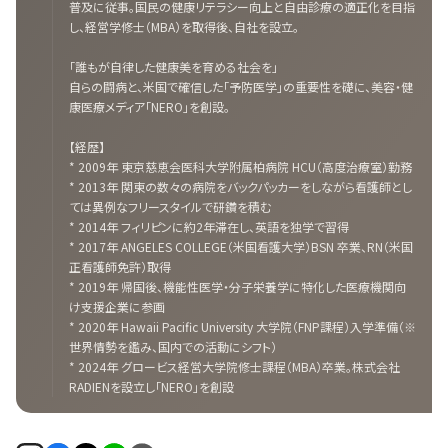
普及に従事。国民の健康リテラシー向上と自由診療の適正化を目指
し、経営学修士（MBA）を取得後、自社を設立。
「誰もが自律した健康美を育める社会を」
自らの闘病と、米国で確信した「予防医学」の重要性を礎に、美容・健
康医療メディア「NERO」を創設。
【経歴】
* 2009年 東京慈恵会医科大学附属柏病院 HCU（高度治療室）勤務
* 2013年 関東の数々の病院をバックパッカーをしながら看護師とし
ては異例なフリースタイルで研鑽を積む
* 2014年 フィリピンに約2年滞在し、英語を独学で習得
* 2017年 ANGELES COLLEGE（米国看護大学）BSN 卒業、RN（米国
正看護師免許）取得
* 2019年 帰国後、機能性医学・分子栄養学に特化した医療機関向
け支援企業に参画
* 2020年 Hawaii Pacific University 大学院（FNP課程）入学準備（※
世界情勢を鑑み、国内での活動にシフト）
* 2024年 グロービス経営大学院修士課程（MBA）卒業。株式会社
RADIENを設立し「NERO」を創設