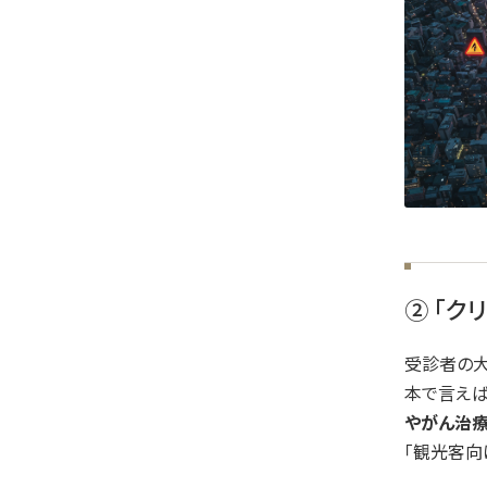
② 「
受診者の
本で言えば
やがん治療
「観光客向