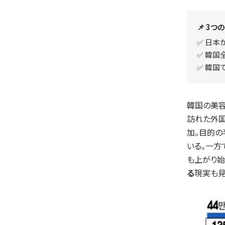
📌
3つ
✅ 日本
✅ 韓国
✅ 韓国
韓国の美容
訪れた外国
加。目的の
いる。一方
も上がり始
る
現実も見