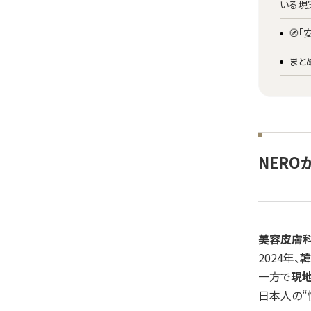
いる現
🧭
まと
NERO
美容皮膚
2024年
一方で
現
日本人の“