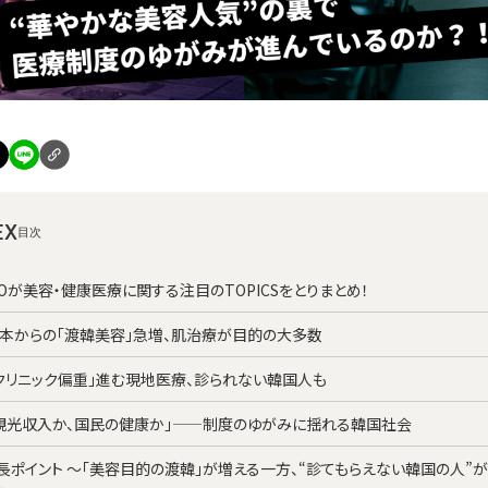
EX
ROが美容・健康医療に関する注目のTOPICSをとりまとめ！
日本からの「渡韓美容」急増、肌治療が目的の大多数
「クリニック偏重」進む現地医療、診られない韓国人も
「観光収入か、国民の健康か」——制度のゆがみに揺れる韓国社会
長ポイント ～「美容目的の渡韓」が増える一方、“診てもらえない韓国の人”