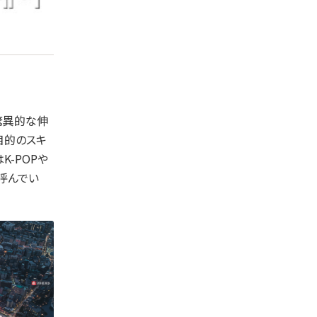
驚異的な伸
目的のスキ
-POPや
呼んでい