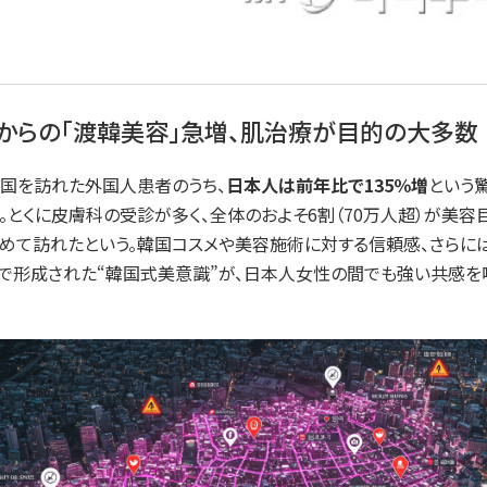
本からの「渡韓美容」急増、肌治療が目的の大多数
、韓国を訪れた外国人患者のうち、
日本人は前年比で135％増
という
。とくに皮膚科の受診が多く、全体のおよそ6割（70万人超）が美容
めて訪れたという。韓国コスメや美容施術に対する信頼感、さらにはK
で形成された“韓国式美意識”が、日本人女性の間でも強い共感を