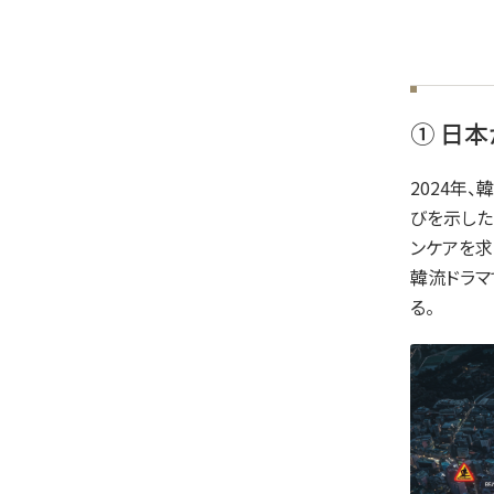
① 日
2024年
びを示した
ンケアを求
韓流ドラマ
る。