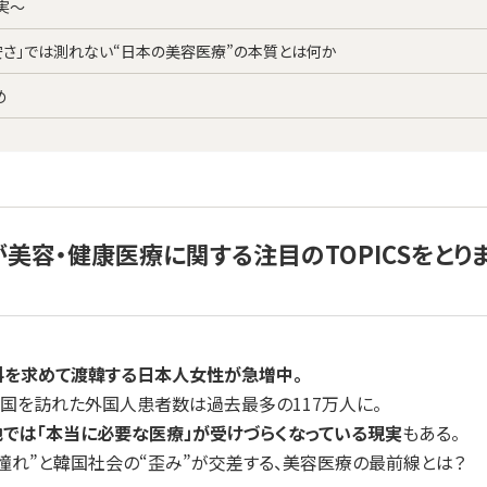
実～
「安さ」では測れない“日本の美容医療”の本質とは何か
め
が美容・健康医療に関する注目のTOPICSをとり
科を求めて渡韓する日本人女性が急増中。
、韓国を訪れた外国人患者数は過去最多の117万人に。
地では「本当に必要な医療」が受けづらくなっている現実
もある。
憧れ”と韓国社会の“歪み”が交差する、美容医療の最前線とは？