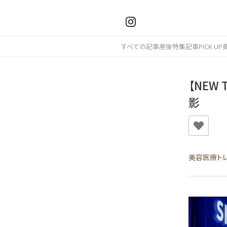
すべての記事
産後
特集記事
PICK UP
【NEW
影
美容医療ト