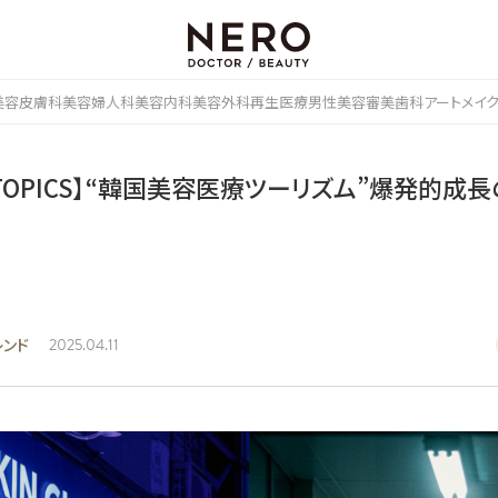
美容皮膚科
美容婦人科
美容内科
美容外科
再生医療
男性美容
審美歯科
アートメイ
 TOPICS】“韓国美容医療ツーリズム”爆発的成
レンド
2025.04.11