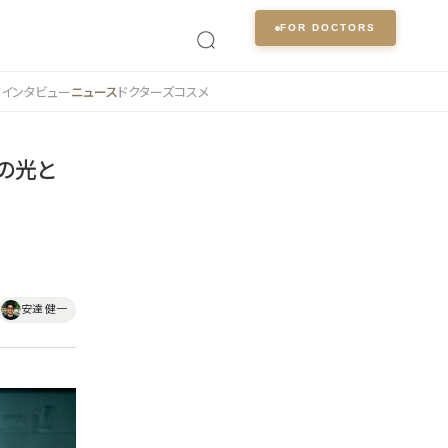
FOR DOCTORS
ク
インタビュー
ニュース
ドクターズコスメ
長の光と
安達 健一