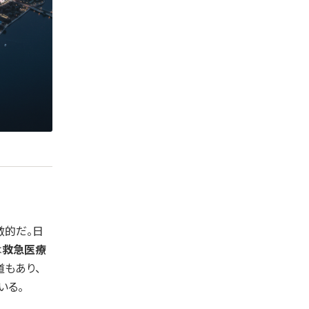
徴的だ。日
は
救急医療
道もあり、
いる。