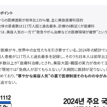
のポイント
からの医療渡航が前年比135％増、主に美容皮膚科目的
全体の患者数は117万人超と過去最多、診療の6割近くが皮膚科
では、美容人気の一方で“救急やがん治療などの医療現場が疲弊”とい
医療が今、世界中の女性たちを引き寄せている。2024年の統計で
人患者が117万人と過去最多を記録し、そのうち日本人は前年比1
半数以上が「皮膚科治療」とされ、美容大国・韓国の実力が改めて
で現地では「急病人が診てもらえない」「大病院に医師が足りない」
めており、
“華やかな美容人気”の裏で医療制度そのもののゆがみ
逃せない。