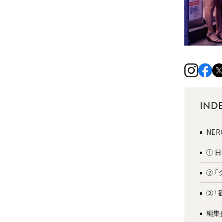
IND
NE
① 
② 
③ 
編集