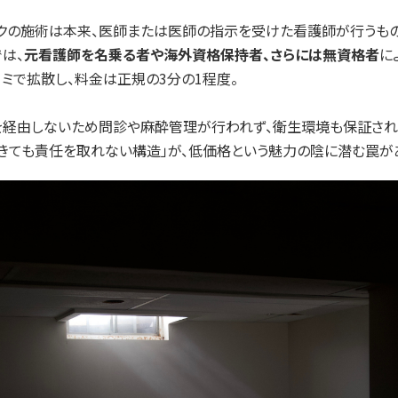
クの施術は本来、医師または医師の指示を受けた看護師が行うもの
は、
元看護師を名乗る者や海外資格保持者、さらには無資格者
に
コミで拡散し、料金は正規の3分の1程度。
を経由しないため問診や麻酔管理が行われず、衛生環境も保証され
きても責任を取れない構造」が、低価格という魅力の陰に潜む罠が