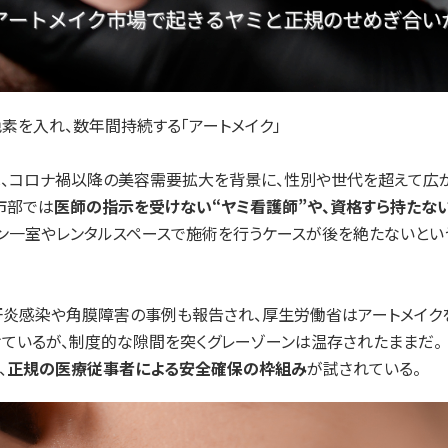
素を入れ、数年間持続する「アートメイク」
、コロナ禍以降の美容需要拡大を背景に、性別や世代を超えて広が
市部では
医師の指示を受けない“ヤミ看護師”や、資格すら持たな
ン一室やレンタルスペースで施術を行うケースが後を絶たないとい
肝炎感染や角膜障害の事例も報告され、厚生労働省はアートメイク
ているが、制度的な隙間を突くグレーゾーンは温存されたままだ。
、
正規の医療従事者による安全確保の枠組み
が試されている。