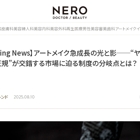
容皮膚科
美容婦人科
美容内科
美容外科
再生医療
男性美容
審美歯科
アートメイク
イ
aking News】アートメイク急成長の光と影──“
“正規”が交錯する市場に迫る制度の分岐点とは？
レンド
2025.08.10