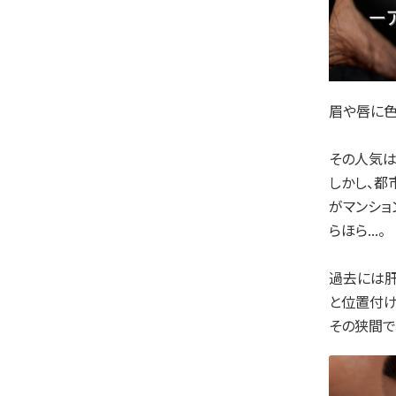
眉や唇に色
その人気は
しかし、都
がマンショ
らほら...。
過去には
と位置付け
その狭間で