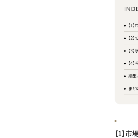
IND
【1
【2
【3
【4
編集
まと
【1】市