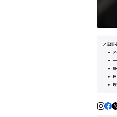
📌 記
ア
一
肝
日
現