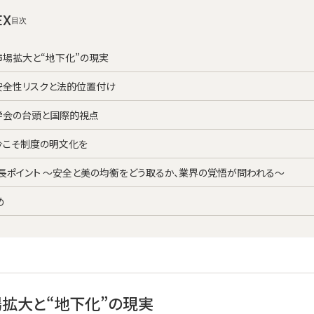
EX
】市場拡大と“地下化”の現実
】安全性リスクと法的位置付け
】学会の台頭と国際的視点
】今こそ制度の明文化を
長ポイント ～安全と美の均衡をどう取るか、業界の覚悟が問われる～
め
場拡大と“地下化”の現実