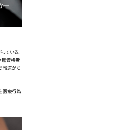
っている。
い無資格者
う報道がち
を
医療行為