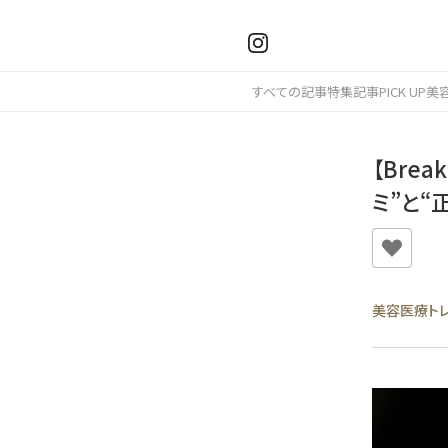
すべての記事
特集記事
PICK UP
美
【Bre
ミ”と
美容医療ト