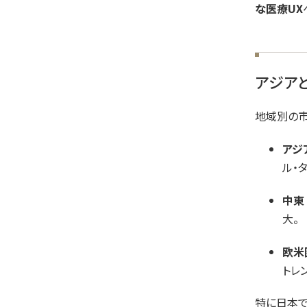
な医療UX
アジア
地域別の市
アジ
ル・
中東
大。
欧米
トレン
特に日本で