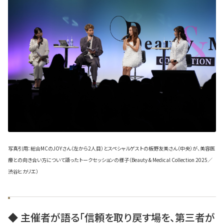
写真引用：総合MCのJOYさん（左から2人目）とスペシャルゲストの板野友美さん（中央）が、美容医
療との向き合い方について語ったトークセッションの様子（Beauty & Medical Collection 2025／
渋谷ヒカリエ）
◆ 主催者が語る「信頼を取り戻す場を、第三者が