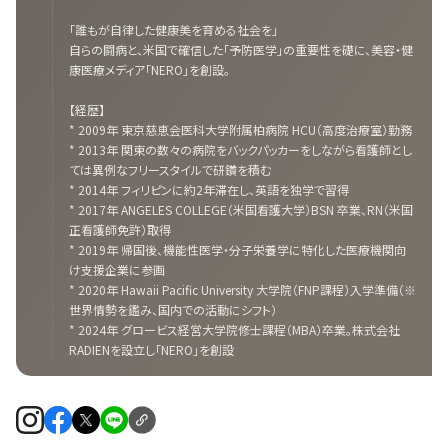
「誰もが自律した健康美を育める社会を」
自らの闘病と、米国で確信した「予防医学」の重要性を礎に、美容・健
康医療メディア「NERO」を創設。
【経歴】
* 2009年 東京慈恵会医科大学附属柏病院 HCU（高度治療室）勤務
* 2013年 関東の数々の病院をバックパッカーをしながら看護師とし
ては異例なフリースタイルで研鑽を積む
* 2014年 フィリピンに約2年滞在し、英語を独学で習得
* 2017年 ANGELES COLLEGE（米国看護大学）BSN 卒業、RN（米国
正看護師免許）取得
* 2019年 帰国後、機能性医学・分子栄養学に特化した医療機関向
け支援企業に参画
* 2020年 Hawaii Pacific University 大学院（FNP課程）入学準備（※
世界情勢を鑑み、国内での活動にシフト）
* 2024年 グロービス経営大学院修士課程（MBA）卒業。株式会社
RADIENを設立し「NERO」を創設