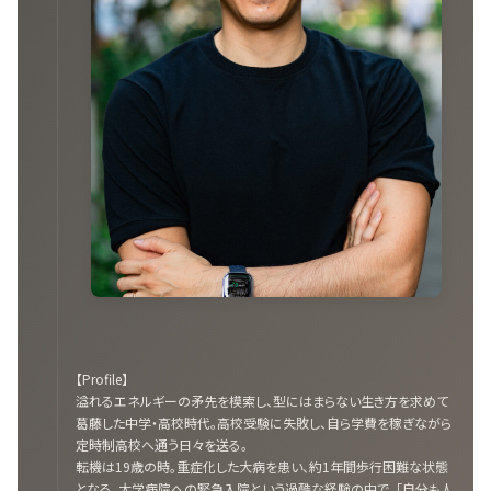
【Profile】
溢れるエネルギーの矛先を模索し、型にはまらない生き方を求めて
葛藤した中学・高校時代。高校受験に失敗し、自ら学費を稼ぎながら
定時制高校へ通う日々を送る。
転機は19歳の時。重症化した大病を患い、約1年間歩行困難な状態
となる。大学病院への緊急入院という過酷な経験の中で、「自分も人