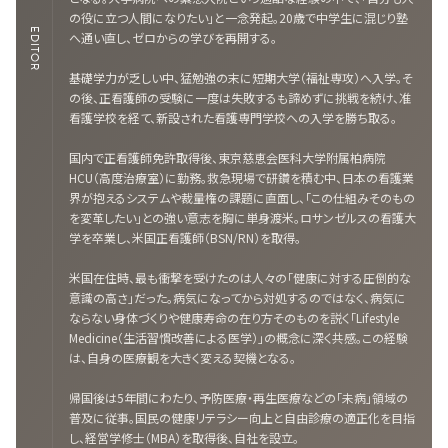
の役に立つ人間になりたい」と一念発起。20歳で中学生に混じり塾
EDITOR
へ通い直し、ゼロからの学びを再開する。
基礎学力が乏しい中、猛勉強の末に短期大学（福祉専攻）へ入学。そ
の後、正看護師の受験に一度は失敗するも諦めずに挑戦を続け、准
看護学校を経て、新設された看護専門学校への入学を勝ち取る。
国内で正看護師免許取得後、東京慈恵会医科大学附属柏病院
HCU（高度治療室）に勤務。救急現場で研鑽を積む中、日本の看護業
界が抱えるシステムや裁量権の課題に直面し、「この仕組みそのもの
を変革したい」との強い意志を胸に単身渡米。ロサンゼルスの看護大
学を卒業し、米国正看護師（BSN/RN）を取得。
米国在住時、最も衝撃を受けたのは人々の「健康に対する圧倒的な
意識の高さ」だった。病気になってから対処するのではなく、病気に
ならない身体づくりや健康寿命の在り方そのものを説く「Lifestyle
Medicine（生活習慣改善による医学）」の概念に深く共感。この経験
は、自身の医療観を大きく変える契機となる。
帰国後は5年間にわたり、予防医療・再生医療などの「未病」領域の
普及に従事。国民の健康リテラシー向上と自由診療の適正化を目指
し、経営学修士（MBA）を取得後、自社を設立。