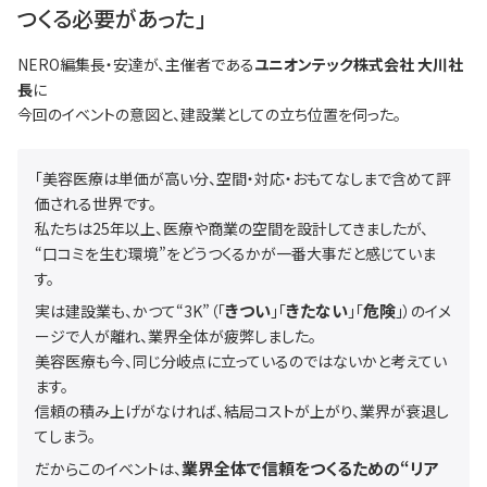
つくる必要があった」
NERO編集長・安達が、主催者である
ユニオンテック株式会社 大川社
長
に
今回のイベントの意図と、建設業としての立ち位置を伺った。
「美容医療は単価が高い分、空間・対応・おもてなしまで含めて評
価される世界です。
私たちは25年以上、医療や商業の空間を設計してきましたが、
“口コミを生む環境”をどうつくるかが一番大事だと感じていま
す。
きつい
きたない
危険
実は建設業も、かつて“3K”（「
」「
」「
」）のイメ
ージで人が離れ、業界全体が疲弊しました。
美容医療も今、同じ分岐点に立っているのではないかと考えてい
ます。
信頼の積み上げがなければ、結局コストが上がり、業界が衰退し
てしまう。
業界全体で信頼をつくるための“リア
だからこのイベントは、