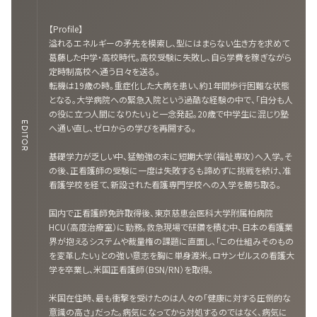
【Profile】
溢れるエネルギーの矛先を模索し、型にはまらない生き方を求めて
葛藤した中学・高校時代。高校受験に失敗し、自ら学費を稼ぎながら
定時制高校へ通う日々を送る。
転機は19歳の時。重症化した大病を患い、約1年間歩行困難な状態
となる。大学病院への緊急入院という過酷な経験の中で、「自分も人
の役に立つ人間になりたい」と一念発起。20歳で中学生に混じり塾
EDITOR
へ通い直し、ゼロからの学びを再開する。
基礎学力が乏しい中、猛勉強の末に短期大学（福祉専攻）へ入学。そ
の後、正看護師の受験に一度は失敗するも諦めずに挑戦を続け、准
看護学校を経て、新設された看護専門学校への入学を勝ち取る。
国内で正看護師免許取得後、東京慈恵会医科大学附属柏病院
HCU（高度治療室）に勤務。救急現場で研鑽を積む中、日本の看護業
界が抱えるシステムや裁量権の課題に直面し、「この仕組みそのもの
を変革したい」との強い意志を胸に単身渡米。ロサンゼルスの看護大
学を卒業し、米国正看護師（BSN/RN）を取得。
米国在住時、最も衝撃を受けたのは人々の「健康に対する圧倒的な
意識の高さ」だった。病気になってから対処するのではなく、病気に