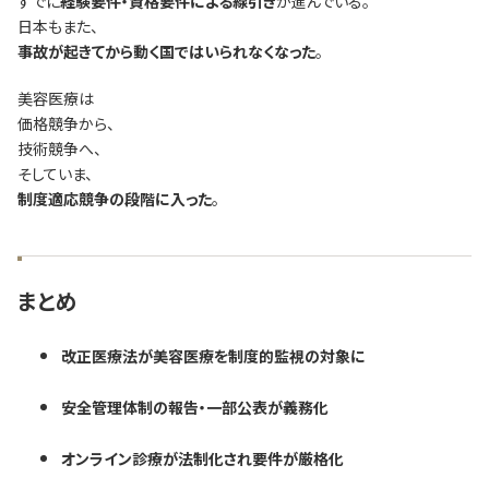
すでに
経験要件・資格要件による線引き
が進んでいる。
日本もまた、
事故が起きてから動く国ではいられなくなった
。
美容医療は
価格競争から、
技術競争へ、
そしていま、
制度適応競争の段階に入った
。
まとめ
改正医療法が美容医療を制度的監視の対象に
安全管理体制の報告・一部公表が義務化
オンライン診療が法制化され要件が厳格化