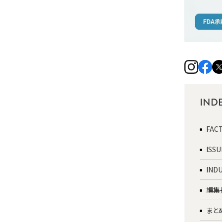
IND
FAC
IS
IND
編集
まと