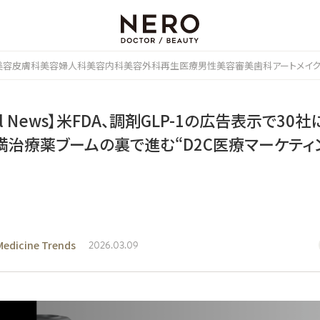
美容皮膚科
美容婦人科
美容内科
美容外科
再生医療
男性美容
審美歯科
アートメイ
bal News】米FDA、調剤GLP-1の広告表示で30
満治療薬ブームの裏で進む“D2C医療マーケティ
Medicine Trends
2026.03.09