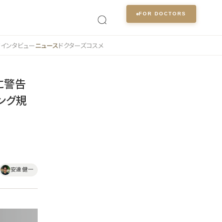
FOR DOCTORS
ク
インタビュー
ニュース
ドクターズコスメ
社に警告
ング規
安達 健一