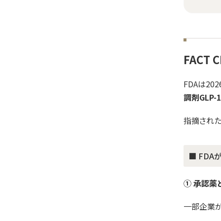
FACT
FDAは20
調剤GLP
指摘された
■ FD
① 承認薬
一部企業が