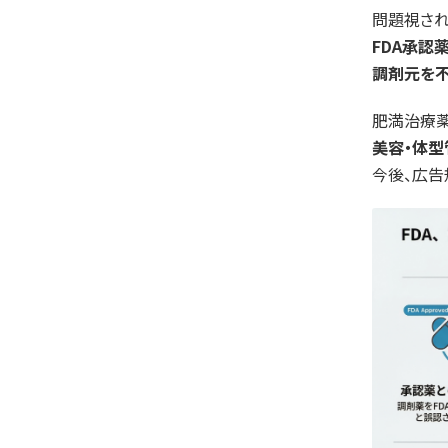
問題視され
FDA承認
調剤元を
肥満治療薬
美容・体
今後、広告