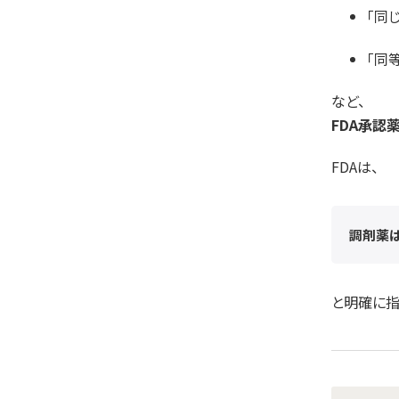
「同
「同
など、
FDA承認
FDAは、
調剤薬は
と明確に指