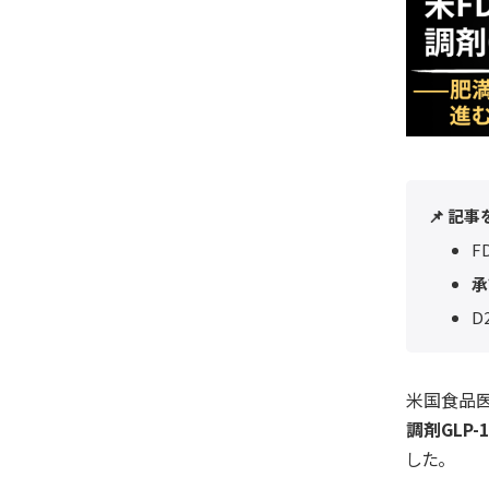
📌 記
F
承
D
米国食品医薬
調剤GLP
した。