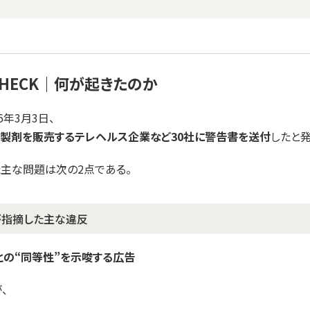
 CHECK｜何が起きたのか
26年3月3日、
-1製剤を販売するテレヘルス企業など30社に警告書を送付
したと発
主な問題は次の2点である。
Aが指摘した主な違反
との“同等性”を示唆する広告
、