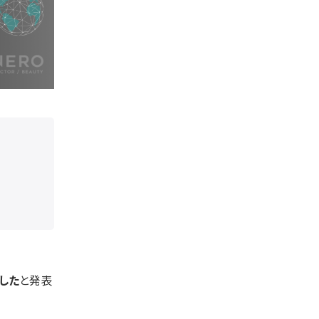
した
と発表