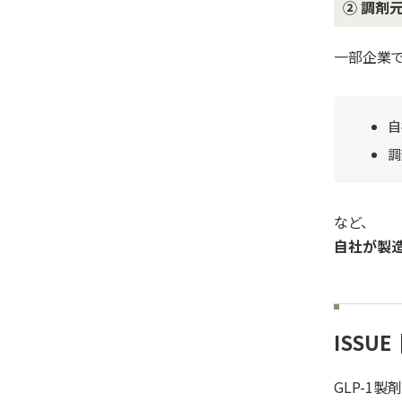
② 調剤
一部企業で
自
調
など、
自社が製
ISSU
GLP-1製