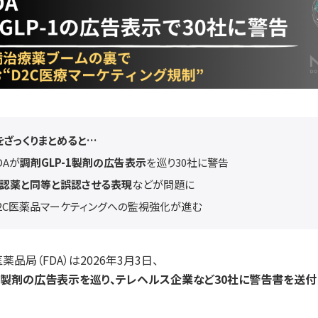
事をざっくりまとめると…
DAが
調剤GLP-1製剤の広告表示
を巡り30社に警告
認薬と同等と誤認させる表現
などが問題に
2C医薬品マーケティングへの監視強化が進む
品局（FDA）は2026年3月3日、
-1製剤の広告表示を巡り、テレヘルス企業など30社に警告書を送付