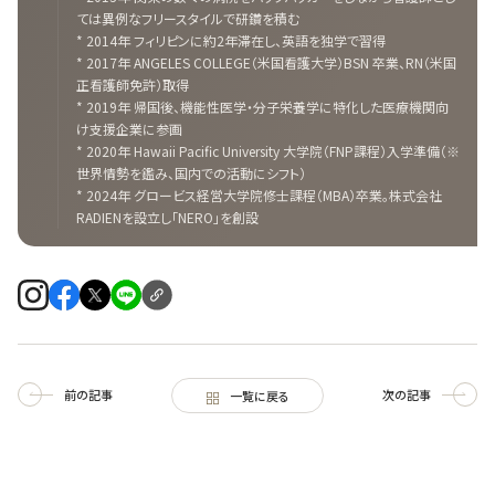
ては異例なフリースタイルで研鑽を積む
* 2014年 フィリピンに約2年滞在し、英語を独学で習得
* 2017年 ANGELES COLLEGE（米国看護大学）BSN 卒業、RN（米国
正看護師免許）取得
* 2019年 帰国後、機能性医学・分子栄養学に特化した医療機関向
け支援企業に参画
* 2020年 Hawaii Pacific University 大学院（FNP課程）入学準備（※
世界情勢を鑑み、国内での活動にシフト）
* 2024年 グロービス経営大学院修士課程（MBA）卒業。株式会社
RADIENを設立し「NERO」を創設
前の記事
次の記事
一覧に戻る