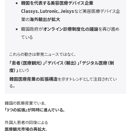
韓国を代表する美容医療デバイス企業
Classys、Lutronic、Jeisys
など美容医療デバイス企
業の
海外輸出が拡大
韓国政府が
オンライン診療制度化の議論
を再び進め
ている
これらの動きは単発ニュースではなく、
「患者（医療観光）」「デバイス（輸出）」「デジタル医療（制
度）」
という
韓国医療産業の拡張構造
を示すトレンドとして注目されてい
る。
韓国の医療産業でいま、
「3つの拡張」が同時に進んでいる。
外国人患者の回復による
医療観光市場の再拡大
、