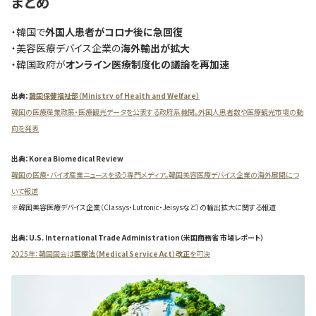
まとめ
・韓国で
外国人患者がコロナ後に急回復
・美容医療デバイス企業の
海外輸出が拡大
・韓国政府が
オンライン医療制度化の議論を再加速
出典：
韓国保健福祉部（Ministry of Health and Welfare）
韓国の医療産業政策・医療観光データを公表する政府系機関。外国人患者数や医療観光市場の動
向を発表
出典：Korea Biomedical Review
韓国の医療・バイオ産業ニュースを扱う専門メディア。韓国美容医療デバイス企業の海外展開につ
いて報道
※韓国美容医療デバイス企業（Classys・Lutronic・Jeisysなど）の輸出拡大に関する報道
出典：U.S. International Trade Administration（米国商務省 市場レポート）
2025年：韓国国会は
医療法（Medical Service Act）改正
を可決