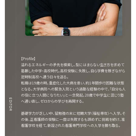
【Profile】
溢れるエネルギーの矛先を模索し、型にはまらない生き方を求めて
葛藤した中学・高校時代。高校受験に失敗し、自ら学費を稼ぎながら
定時制高校へ通う日々を送る。
転機は19歳の時。重症化した大病を患い、約1年間歩行困難な状態
となる。大学病院への緊急入院という過酷な経験の中で、「自分も人
の役に立つ人間になりたい」と一念発起。20歳で中学生に混じり塾
EDITOR
へ通い直し、ゼロからの学びを再開する。
基礎学力が乏しい中、猛勉強の末に短期大学（福祉専攻）へ入学。そ
の後、正看護師の受験に一度は失敗するも諦めずに挑戦を続け、准
看護学校を経て、新設された看護専門学校への入学を勝ち取る。