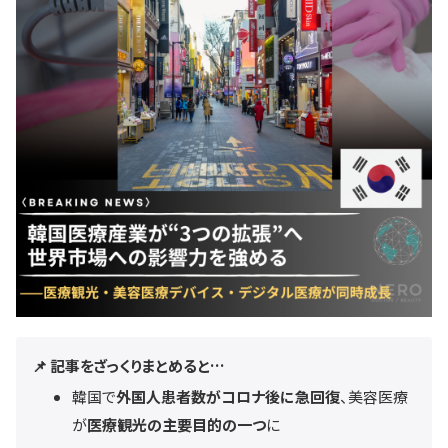
📌 記事をざっくりまとめると…
韓国で
外国人患者数がコロナ後に急回復
、美容医療
が
医療観光の主要目的の一つ
に