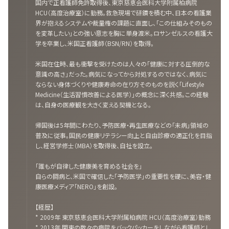
国内で正看護師免許取得後、東京慈恵会医科大学附属柏病院
HCU（高度治療室）に勤務。救急現場で研鑽を積む中、日本の看護業
界が抱えるシステムや裁量権の課題に直面し、「この仕組みそのもの
を変革したい」との強い意志を胸に単身渡米。ロサンゼルスの看護大
学を卒業し、米国正看護師（BSN/RN）を取得。
米国在住時、最も衝撃を受けたのは人々の「健康に対する圧倒的な
意識の高さ」だった。病気になってから対処するのではなく、病気に
ならない身体づくりや健康寿命の在り方そのものを説く「Lifestyle
Medicine（生活習慣改善による医学）」の概念に深く共感。この経験
は、自身の医療観を大きく変える契機となる。
帰国後は5年間にわたり、予防医療・再生医療などの「未病」領域の
普及に従事。国民の健康リテラシー向上と自由診療の適正化を目指
し、経営学修士（MBA）を取得後、自社を設立。
「誰もが自律した健康美を育める社会を」
自らの闘病と、米国で確信した「予防医学」の重要性を礎に、美容・健
康医療メディア「NERO」を創設。
【経歴】
* 2009年 東京慈恵会医科大学附属柏病院 HCU（高度治療室）勤務
* 2013年 関東の数々の病院をバックパッカーをしながら看護師とし