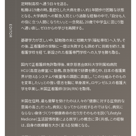
定時制高校へ通う日々を送る。
転機は19歳の時。重症化した大病を患い、約1年間歩行困難な状態
となる。大学病院への緊急入院という過酷な経験の中で、「自分も人
の役に立つ人間になりたい」と一念発起。20歳で中学生に混じり塾
EDITOR
へ通い直し、ゼロからの学びを再開する。
基礎学力が乏しい中、猛勉強の末に短期大学（福祉専攻）へ入学。そ
の後、正看護師の受験に一度は失敗するも諦めずに挑戦を続け、准
看護学校を経て、新設された看護専門学校への入学を勝ち取る。
国内で正看護師免許取得後、東京慈恵会医科大学附属柏病院
HCU（高度治療室）に勤務。救急現場で研鑽を積む中、日本の看護業
界が抱えるシステムや裁量権の課題に直面し、「この仕組みそのもの
を変革したい」との強い意志を胸に単身渡米。ロサンゼルスの看護大
学を卒業し、米国正看護師（BSN/RN）を取得。
米国在住時、最も衝撃を受けたのは人々の「健康に対する圧倒的な
意識の高さ」だった。病気になってから対処するのではなく、病気に
ならない身体づくりや健康寿命の在り方そのものを説く「Lifestyle
Medicine（生活習慣改善による医学）」の概念に深く共感。この経験
は、自身の医療観を大きく変える契機となる。