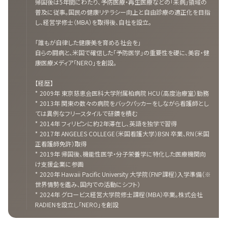
帰国後は5年間にわたり、予防医療・再生医療などの「未病」領域の
普及に従事。国民の健康リテラシー向上と自由診療の適正化を目指
し、経営学修士（MBA）を取得後、自社を設立。
「誰もが自律した健康美を育める社会を」
自らの闘病と、米国で確信した「予防医学」の重要性を礎に、美容・健
康医療メディア「NERO」を創設。
【経歴】
* 2009年 東京慈恵会医科大学附属柏病院 HCU（高度治療室）勤務
* 2013年 関東の数々の病院をバックパッカーをしながら看護師とし
ては異例なフリースタイルで研鑽を積む
* 2014年 フィリピンに約2年滞在し、英語を独学で習得
* 2017年 ANGELES COLLEGE（米国看護大学）BSN 卒業、RN（米国
正看護師免許）取得
* 2019年 帰国後、機能性医学・分子栄養学に特化した医療機関向
け支援企業に参画
* 2020年 Hawaii Pacific University 大学院（FNP課程）入学準備（※
世界情勢を鑑み、国内での活動にシフト）
* 2024年 グロービス経営大学院修士課程（MBA）卒業。株式会社
RADIENを設立し「NERO」を創設