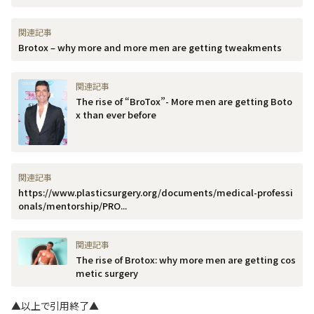
Brotox – why more and more men are getting tweakments
The rise of “BroTox”- More men are getting Boto
x than ever before
https://www.plasticsurgery.org/documents/medical-professi
onals/mentorship/PRO...
The rise of Brotox: why more men are getting cos
metic surgery
▲以上で引用終了▲