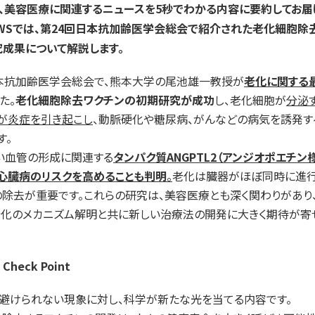
は、美容医療に関連するニュースを5秒でわかる内容に要約してお届
WSでは、第24回日本抗加齢医学会総会で紹介された老化細胞除
成果について解説します。
本抗加齢医学会総会で、熊本大学の尾池雄一教授が
老化に関する
た。
老化細胞除去ワクチンの初期研究が成功
し、老化細胞が
分泌
P）が炎症を引き起こし
、動脈硬化や糖尿病、がんなどの病気を誘発す
す。
い血管の形成に関連する
タンパク質ANGPTL2（アンジオポエチン
心臓病のリスクを高めることも判明
。
老化は臓器がほぼ同時に進行
除去が重要です。これらの研究は、美容医療とも深く関わりがあり
老化のメカニズム解明と共に新しい治療法の開発に大きく期待が寄
 Check Point
避けられない現象に対し、科学が新たな光を当てる内容です。