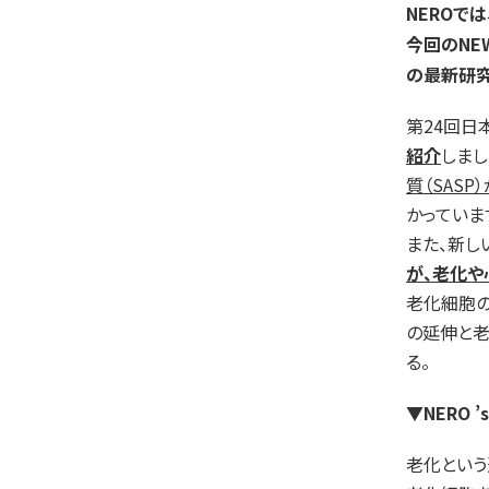
NEROで
今回のNE
の最新研究
第24回日
紹介
しまし
質（SAS
かっていま
また、新し
が、老化や
老化細胞の
の延伸と
る。
▼NERO ’s
老化という