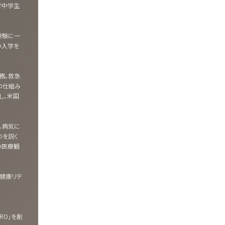
で中学生
受験に一
の入学を
務。救急
の仕組み
し、米国
。病気に
のを説く
身の医療観
健康リテ
RO」を創