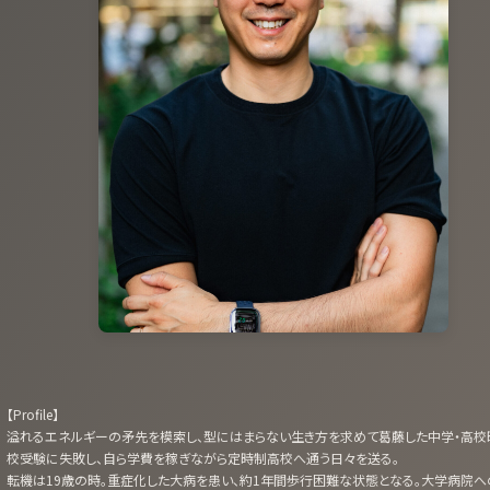
【Profile】
溢れるエネルギーの矛先を模索し、型にはまらない生き方を求めて葛藤した中学・高校
校受験に失敗し、自ら学費を稼ぎながら定時制高校へ通う日々を送る。
転機は19歳の時。重症化した大病を患い、約1年間歩行困難な状態となる。大学病院