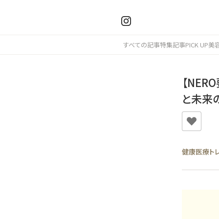
すべての記事
特集記事
PICK UP
美
【NE
と未来
健康医療ト