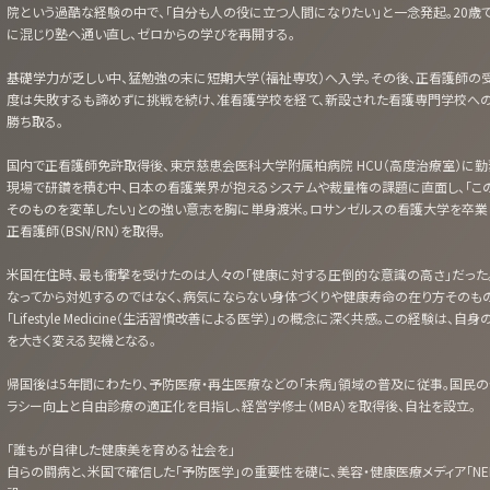
院という過酷な経験の中で、「自分も人の役に立つ人間になりたい」と一念発起。20歳
に混じり塾へ通い直し、ゼロからの学びを再開する。
基礎学力が乏しい中、猛勉強の末に短期大学（福祉専攻）へ入学。その後、正看護師の
度は失敗するも諦めずに挑戦を続け、准看護学校を経て、新設された看護専門学校へ
勝ち取る。
国内で正看護師免許取得後、東京慈恵会医科大学附属柏病院 HCU（高度治療室）に勤
現場で研鑽を積む中、日本の看護業界が抱えるシステムや裁量権の課題に直面し、「こ
そのものを変革したい」との強い意志を胸に単身渡米。ロサンゼルスの看護大学を卒業
正看護師（BSN/RN）を取得。
米国在住時、最も衝撃を受けたのは人々の「健康に対する圧倒的な意識の高さ」だった
なってから対処するのではなく、病気にならない身体づくりや健康寿命の在り方そのも
「Lifestyle Medicine（生活習慣改善による医学）」の概念に深く共感。この経験は、自
を大きく変える契機となる。
帰国後は5年間にわたり、予防医療・再生医療などの「未病」領域の普及に従事。国民の
ラシー向上と自由診療の適正化を目指し、経営学修士（MBA）を取得後、自社を設立。
「誰もが自律した健康美を育める社会を」
自らの闘病と、米国で確信した「予防医学」の重要性を礎に、美容・健康医療メディア「NE