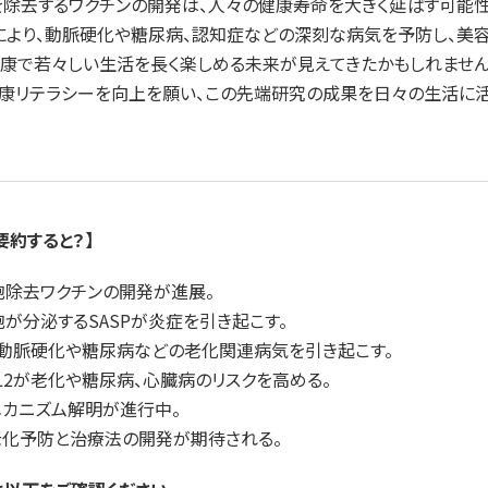
除去するワクチンの開発は、人々の健康寿命を大きく延ばす可能
により、動脈硬化や糖尿病、認知症などの深刻な病気を予防し、美
康で若々しい生活を長く楽しめる未来が見えてきたかもしれません
康リテラシーを向上を願い、この先端研究の成果を日々の生活に
要約すると？】
細胞除去ワクチンの開発が進展。
細胞が分泌するSASPが炎症を引き起こす。
SPが動脈硬化や糖尿病などの老化関連病気を引き起こす。
PTL2が老化や糖尿病、心臓病のリスクを高める。
のメカニズム解明が進行中。
い老化予防と治療法の開発が期待される。