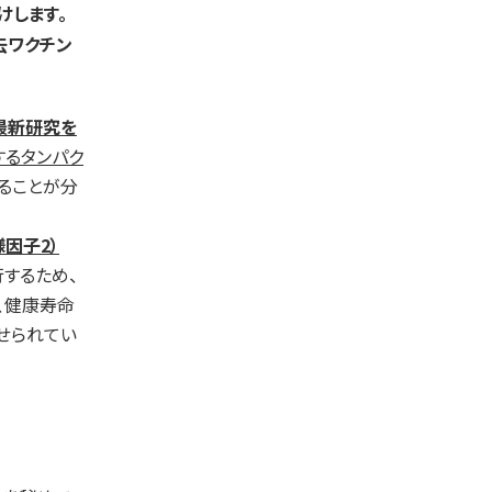
けします。
去ワクチン
最新研究を
するタンパク
ることが分
様因子2）
するため、
、健康寿命
せられてい