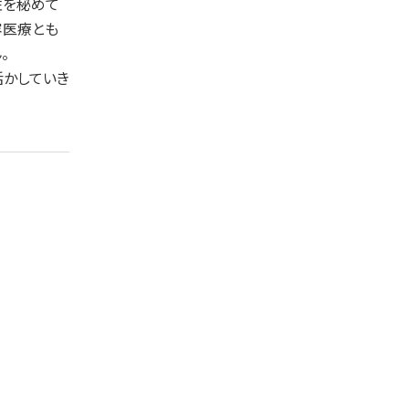
性を秘めて
容医療とも
。
活かしていき