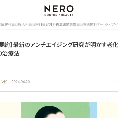
容皮膚科
美容婦人科
美容内科
美容外科
再生医療
男性美容
審美歯科
アートメイク
イ
RO要約】最新のアンチエイジング研究が明かす老
の治療法
レンド
2024.06.20