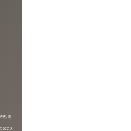
時代。高
への緊急入