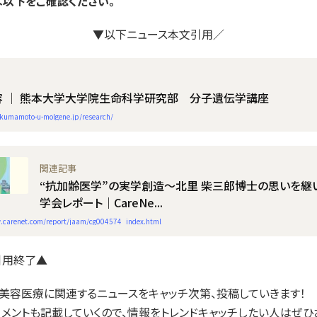
以下をご確認ください。
▼以下ニュース本文引用／
容 │ 熊本大学大学院生命科学研究部 分子遺伝学講座
kumamoto-u-molgene.jp/research/
“抗加齢医学”の実学創造～北里 柴三郎博士の思いを継
学会レポート｜CareNe...
.carenet.com/report/jaam/cg004574_index.html
引用終了▲
は美容医療に関連するニュースをキャッチ次第、投稿していきます！
メントも記載していくので、情報をトレンドキャッチしたい人はぜひ