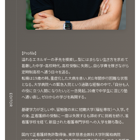
【Profile】
溢れるエネルギーの矛先を模索し、型にはまらない生き方を求めて
葛藤した中学・高校時代。高校受験に失敗し、自ら学費を稼ぎながら
定時制高校へ通う日々を送る。
転機は19歳の時。重症化した大病を患い、約1年間歩行困難な状態
となる。大学病院への緊急入院という過酷な経験の中で、「自分も人
の役に立つ人間になりたい」と一念発起。20歳で中学生に混じり塾
EDITOR
へ通い直し、ゼロからの学びを再開する。
基礎学力が乏しい中、猛勉強の末に短期大学（福祉専攻）へ入学。そ
の後、正看護師の受験に一度は失敗するも諦めずに挑戦を続け、准
看護学校を経て、新設された看護専門学校への入学を勝ち取る。
国内で正看護師免許取得後、東京慈恵会医科大学附属柏病院