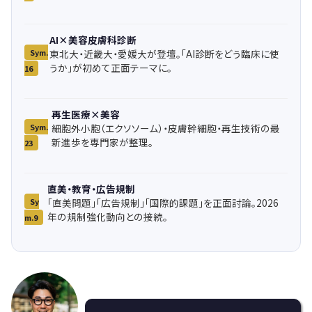
AI×美容皮膚科診断
Sym.
東北大・近畿大・愛媛大が登壇。「AI診断をどう臨床に使
うか」が初めて正面テーマに。
16
再生医療×美容
Sym.
細胞外小胞（エクソソーム）・皮膚幹細胞・再生技術の最
新進歩を専門家が整理。
23
直美・教育・広告規制
Sy
「直美問題」「広告規制」「国際的課題」を正面討論。2026
年の規制強化動向との接続。
m.9