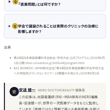
Q
「直美問題」とは何ですか？
学会で議論されることは実際のクリニックの治療に
Q
影響しますか？
出典
第44回日本美容皮膚科学会総会・学術大会 公式プログラム（2026年6月
1日公開）shun-convention.jp/bihifu44/program.html
BAZ BIOMEDIC JAPAN株式会社「第44回日本美容皮膚科学会学術大会
への参加及びランチョンセミナー10開催のお知らせ」2026年6月1日.
安達 健一
NERO DOCTOR/BEAUTY 編集長
安
この記事は、米国看護師（RN）・MBA保有のNERO編集
長・安達健一が、世界の一次医療データをもとに監修し
ています。「感情ではなく理解で選べる美容医療」を届け