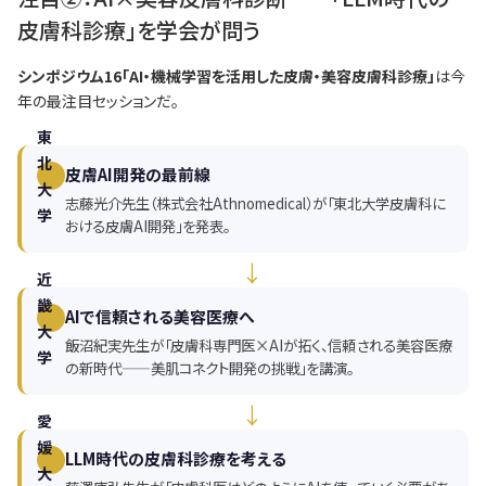
皮膚科診療」を学会が問う
シンポジウム16「AI・機械学習を活用した皮膚・美容皮膚科診療」
は今
年の最注目セッションだ。
東
北
皮膚AI開発の最前線
大
志藤光介先生（株式会社Athnomedical）が「東北大学皮膚科に
学
おける皮膚AI開発」を発表。
↓
近
畿
AIで信頼される美容医療へ
大
飯沼紀実先生が「皮膚科専門医×AIが拓く、信頼される美容医療
学
の新時代——美肌コネクト開発の挑戦」を講演。
↓
愛
媛
LLM時代の皮膚科診療を考える
大