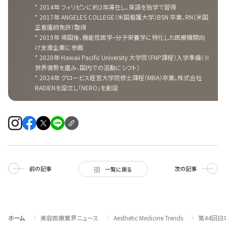
* 2014年 フィリピンに約2年滞在し、英語を独学で習得
* 2017年 ANGELES COLLEGE（米国看護大学）BSN 卒業、RN（米国
正看護師免許）取得
* 2019年 帰国後、機能性医学・分子栄養学に特化した医療機関向
け支援企業に参画
* 2020年 Hawaii Pacific University 大学院（FNP課程）入学準備（※
世界情勢を鑑み、国内での活動にシフト）
* 2024年 グロービス経営大学院修士課程（MBA）卒業。株式会社
RADIENを設立し「NERO」を創設
前の記事
次の記事
一覧に戻る
ホーム
美容医療業界ニュース
Aesthetic Medicine Trends
第44回日