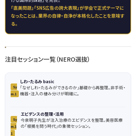
「直美問題」「SNS広告の誇大表現」が学会で正式テーマに
なったことは、業界の自律・自浄が本格化したことを意味す
る。
注目セッション一覧（NERO選抜）
しわ・たるみ basic
Sy
「なぜしわ・たるみができるのか」基礎から再整理。非手術・
機器・注入の棲み分けが明確に。
m.1
エビデンスの整理・活用
Sy
今泉明子先生が注入治療のエビデンスを整理。美容医療
の「根拠を問う時代」の象徴セッション。
m.1
1