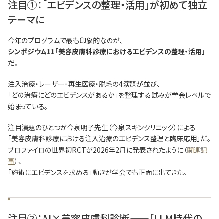
注目①：「エビデンスの整理・活用」が初めて独立
テーマに
今年のプログラムで最も印象的なのが、
シンポジウム11「美容皮膚科診療におけるエビデンスの整理・活用」
だ。
注入治療・レーザー・再生医療・脱毛の4演題が並び、
「どの治療にどのエビデンスがあるか」を整理する試みが学会レベルで
始まっている。
注目演題のひとつが今泉明子先生（今泉スキンクリニック）による
「美容皮膚科診療における注入治療のエビデンス整理と臨床応用」だ。
プロファイロの世界初RCTが2026年2月に発表されたように（
関連記
事
）、
「施術にエビデンスを求める」動きが学会でも正面に出てきた。
注目②：AI×美容皮膚科診断——「LLM時代の