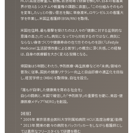
HCU（高度治療室）に勤務。救急現場で研鑽を積む中、日本の看護業
界が抱えるシステムや裁量権の課題に直面し、「この仕組みそのもの
を変革したい」との強い意志を胸に単身渡米。ロサンゼルスの看護大
学を卒業し、米国正看護師（BSN/RN）を取得。
米国在住時、最も衝撃を受けたのは人々の「健康に対する圧倒的な
意識の高さ」だった。病気になってから対処するのではなく、病気に
ならない身体づくりや健康寿命の在り方そのものを説く「Lifestyle
Medicine（生活習慣改善による医学）」の概念に深く共感。この経験
は、自身の医療観を大きく変える契機となる。
帰国後は5年間にわたり、予防医療・再生医療などの「未病」領域の
普及に従事。国民の健康リテラシー向上と自由診療の適正化を目指
し、経営学修士（MBA）を取得後、自社を設立。
「誰もが自律した健康美を育める社会を」
自らの闘病と、米国で確信した「予防医学」の重要性を礎に、美容・健
康医療メディア「NERO」を創設。
【経歴】
* 2009年 東京慈恵会医科大学附属柏病院 HCU（高度治療室）勤務
* 2013年 関東の数々の病院をバックパッカーをしながら看護師とし
ては異例なフリースタイルで研鑽を積む