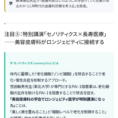
藤澤康弘先生が「皮膚科医はどのようにAIを使っていく必要があ
学
るのか：LLM時代の皮膚科診療を考える」を発表。
注目③：特別講演「セノリティクス×長寿医療」
——美容皮膚科がロンジェビティに接続する
💡 セノリティクス（senolytics）とは
体内に蓄積した「老化細胞（ゾンビ細胞）」を除去することで老
化・慢性炎症を抑制するアプローチ。
宮田敏男先生（東北大学）が専門とするPAI-1阻害薬は、老化細
胞の生存を助けるPAI-1を阻害することで除去を促す。
「美容皮膚科の学会でロンジェビティ医学が特別講演になっ
た」
ことは、
「美しく歳を重ねること」と「細胞レベルで老化を制御すること」
が接続し始めた転換点を示している。