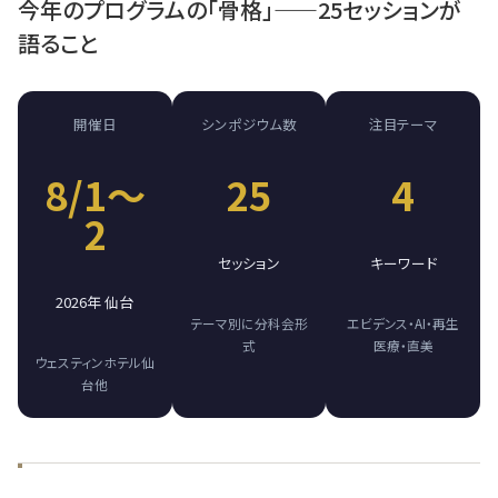
今年のプログラムの「骨格」——25セッションが
語ること
開催日
シンポジウム数
注目テーマ
8/1〜
25
4
2
セッション
キーワード
2026年 仙台
テーマ別に分科会形
エビデンス・AI・再生
式
医療・直美
ウェスティンホテル仙
台他