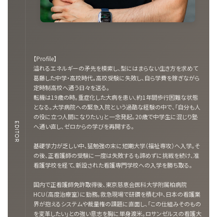
【Profile】
溢れるエネルギーの矛先を模索し、型にはまらない生き方を求めて
葛藤した中学・高校時代。高校受験に失敗し、自ら学費を稼ぎながら
定時制高校へ通う日々を送る。
転機は19歳の時。重症化した大病を患い、約1年間歩行困難な状態
となる。大学病院への緊急入院という過酷な経験の中で、「自分も人
の役に立つ人間になりたい」と一念発起。20歳で中学生に混じり塾
EDITOR
へ通い直し、ゼロからの学びを再開する。
基礎学力が乏しい中、猛勉強の末に短期大学（福祉専攻）へ入学。そ
の後、正看護師の受験に一度は失敗するも諦めずに挑戦を続け、准
看護学校を経て、新設された看護専門学校への入学を勝ち取る。
国内で正看護師免許取得後、東京慈恵会医科大学附属柏病院
HCU（高度治療室）に勤務。救急現場で研鑽を積む中、日本の看護業
界が抱えるシステムや裁量権の課題に直面し、「この仕組みそのもの
を変革したい」との強い意志を胸に単身渡米。ロサンゼルスの看護大