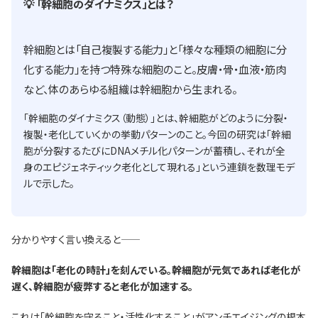
💡 「幹細胞のダイナミクス」とは？
幹細胞とは「自己複製する能力」と「様々な種類の細胞に分
化する能力」を持つ特殊な細胞のこと。皮膚・骨・血液・筋肉
など、体のあらゆる組織は幹細胞から生まれる。
「幹細胞のダイナミクス（動態）」とは、幹細胞がどのように分裂・
複製・老化していくかの挙動パターンのこと。今回の研究は「幹細
胞が分裂するたびにDNAメチル化パターンが蓄積し、それが全
身のエピジェネティック老化として現れる」という連鎖を数理モデ
ルで示した。
分かりやすく言い換えると——
幹細胞は「老化の時計」を刻んでいる。幹細胞が元気であれば老化が
遅く、幹細胞が疲弊すると老化が加速する。
これは「幹細胞を守ること・活性化すること」がアンチエイジングの根本