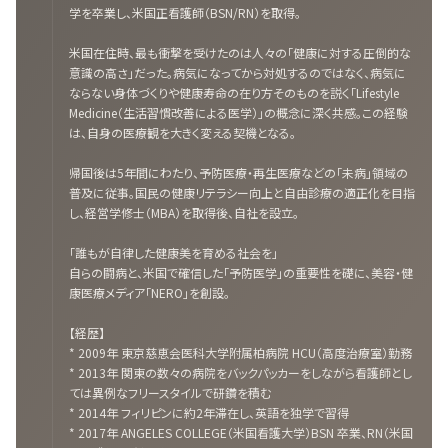
学を卒業し、米国正看護師（BSN/RN）を取得。
米国在住時、最も衝撃を受けたのは人々の「健康に対する圧倒的な
意識の高さ」だった。病気になってから対処するのではなく、病気に
ならない身体づくりや健康寿命の在り方そのものを説く「Lifestyle
Medicine（生活習慣改善による医学）」の概念に深く共感。この経験
は、自身の医療観を大きく変える契機となる。
帰国後は5年間にわたり、予防医療・再生医療などの「未病」領域の
普及に従事。国民の健康リテラシー向上と自由診療の適正化を目指
し、経営学修士（MBA）を取得後、自社を設立。
「誰もが自律した健康美を育める社会を」
自らの闘病と、米国で確信した「予防医学」の重要性を礎に、美容・健
康医療メディア「NERO」を創設。
【経歴】
* 2009年 東京慈恵会医科大学附属柏病院 HCU（高度治療室）勤務
* 2013年 関東の数々の病院をバックパッカーをしながら看護師とし
ては異例なフリースタイルで研鑽を積む
* 2014年 フィリピンに約2年滞在し、英語を独学で習得
* 2017年 ANGELES COLLEGE（米国看護大学）BSN 卒業、RN（米国