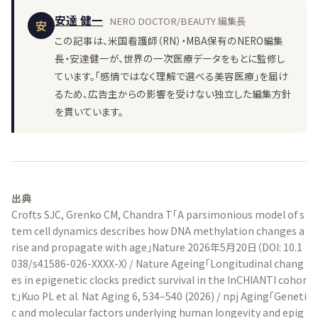
安達 健一
NERO DOCTOR/BEAUTY 編集長
安
この記事は、米国看護師（RN）・MBA保有のNERO編集
長・安達健一が、世界の一次医療データをもとに監修し
ています。「感情ではなく理解で選べる美容医療」を届け
るため、広告主からの影響を受けない独立した編集方針
を貫いています。
出典
Crofts SJC, Grenko CM, Chandra T「A parsimonious model of s
tem cell dynamics describes how DNA methylation changes a
rise and propagate with age」Nature 2026年5月20日（DOI: 10.1
038/s41586-026-XXXX-X）/ Nature Ageing「Longitudinal chang
es in epigenetic clocks predict survival in the InCHIANTI cohor
t」Kuo PL et al. Nat Aging 6, 534–540 (2026) / npj Aging「Geneti
c and molecular factors underlying human longevity and epig