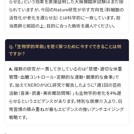
らせる」という効果を直接証明した大規模臨床試験はまだ限
られていますが、今回のNature研究が示す方向性（幹細胞の
活性化が老化を遅らせる）とは科学的に一致しています。担
当医師と相談の上、目的に合った施術を選んでください。
「生物学的年齢」を若く保つために今すぐできることは何
ですか？
複数の研究が一貫して示しているのは「禁煙・適切な体重
管理・血糖コントロール・定期的な運動・健康的な食事」で
す。加えてNEROがUCL研究で報告したように「週1回の芸術
活動（音楽・読書・美術館訪問等）」も生物学的老化を4%遅
らせるというエビデンスがあります。特別な医療介入より、日
常習慣の積み重ねが最もエビデンスの強いアンチエイジング
戦略です。