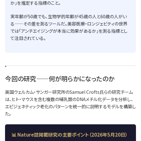
か」を推定する指標のこと。
実年齢が50歳でも、生物学的年齢が45歳の人と60歳の人がい
る——その差を測るツールだ。美容医療・ロンジェビティの世界
では「アンチエイジングが本当に効果があるか」を測る指標とし
て注目されている。
今回の研究——何が明らかになったのか
英国ウェルカム・サンガー研究所のSamuel Crofts氏らの研究チーム
は、ヒト・マウスを含む複数の哺乳類のDNAメチル化データを分析し、
エピジェネティック老化のパターンを統一的に説明するモデルを構築し
た。
📊 Nature誌掲載研究の主要ポイント（2026年5月20日）