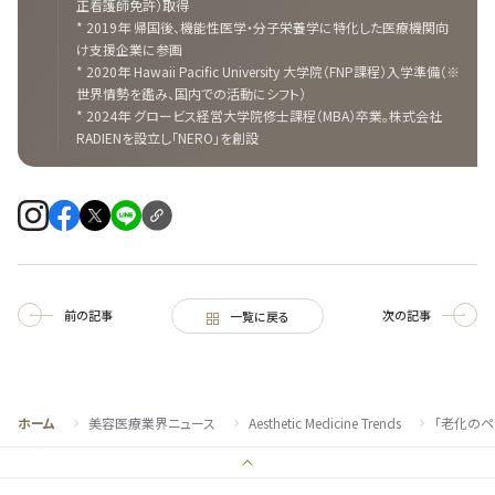
正看護師免許）取得
* 2019年 帰国後、機能性医学・分子栄養学に特化した医療機関向
け支援企業に参画
* 2020年 Hawaii Pacific University 大学院（FNP課程）入学準備（※
世界情勢を鑑み、国内での活動にシフト）
* 2024年 グロービス経営大学院修士課程（MBA）卒業。株式会社
RADIENを設立し「NERO」を創設
前の記事
次の記事
一覧に戻る
ホーム
美容医療業界ニュース
Aesthetic Medicine Trends
「老化のペ