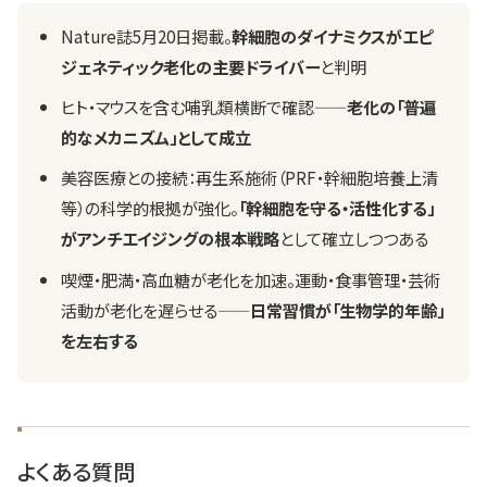
Nature誌5月20日掲載。
幹細胞のダイナミクスがエピ
ジェネティック老化の主要ドライバー
と判明
ヒト・マウスを含む哺乳類横断で確認——
老化の「普遍
的なメカニズム」として成立
美容医療との接続：再生系施術（PRF・幹細胞培養上清
等）の科学的根拠が強化。
「幹細胞を守る・活性化する」
がアンチエイジングの根本戦略
として確立しつつある
喫煙・肥満・高血糖が老化を加速。運動・食事管理・芸術
活動が老化を遅らせる——
日常習慣が「生物学的年齢」
を左右する
よくある質問