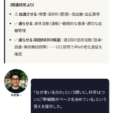
（関連研究より）
⚠️
加速させる
：喫煙・高BMI（肥満）・高血糖・血圧異常
✅
遅らせる
：身体活動（運動）・健康的な食事・適切な血
糖管理
✅
遅らせる（前回NERO報道）
：週1回の芸術活動（音楽・
読書・美術館訪問等）——UCL研究で4%の老化遅延を
確認
「なぜ老いるのか」という問いに、科学はつ
安達 健一
いに「幹細胞がペースを決めている」という
答えを提示した。