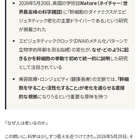
2026年5月20日、英国の学術誌
Nature（ネイチャー：世
界最高峰の科学雑誌）
に「幹細胞のダイナミクスがエピ
ジェネティック老化の主要ドライバーである」という研究
が掲載された
エピジェネティッククロック（DNAのメチル化パターンで
生物学的年齢を測る指標）の変化が、
なぜ・どのように起
きるかを幹細胞の挙動で初めて統一的に説明
した研究
として注目されている
美容医療・ロンジェビティ（健康長寿）の文脈では、
「幹細
胞を守ること・活性化すること」が老化を遅らせる直接
的な根拠
になりうるという重要な意味を持つ
「なぜ人は老いるのか」
この問いに、科学は少しずつ答えを近づけてきた。2026年5月20日、そ