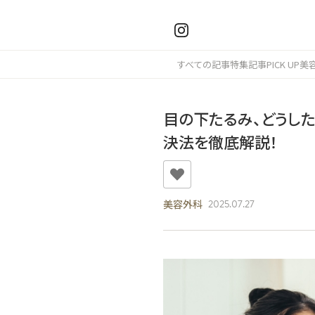
すべての記事
特集記事
PICK UP
美
目の下たるみ、どうし
決法を徹底解説！
美容外科
2025.07.27
？大手と中
顔は左右非対称だと「気持ち
小顔になる美容医療まと