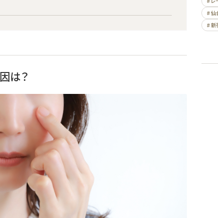
# 
# 仙
# 新
因は？