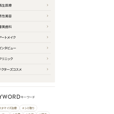
再生医療
男性美容
審美歯科
アートメイク
インタビュー
クリニック
ドクターズコスメ
YWORD
キーワード
カスタマイズ治療
# シミ取り