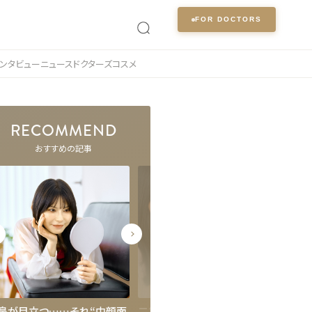
FOR DOCTORS
ンタビュー
ニュース
ドクターズコスメ
RECOMMEND
おすすめの記事
鼻が目立つ……それ“中顔面
二重の自然癒着法とは？施術
目の下