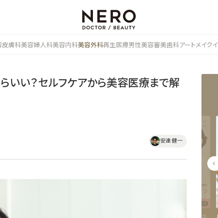
容皮膚科
美容婦人科
美容内科
美容外科
再生医療
男性美容
審美歯科
アートメイク
イ
たらいい？セルフケアから美容医療まで解
安達 健一
め｜
二の腕脂肪吸引の相場はいく
まぶたのたるみ取りに埋没法