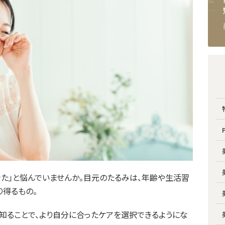
ら？費用差が出るポイントを
が選ばれる理由って？20代・
解説
40代の年代別“あえてナチュ
2026.05.22
2025.11.07
美容外科
PICK UP
ラル”な二重整形【オーキッド
美容クリニック東京御徒町】
きた」と悩んでいませんか。目元のたるみは、年齢や生活習
り得るもの。
知ることで、より自分に合ったケアを選択できるようにな