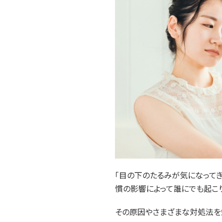
費用感をチ
悪い」と感じる？原因や改善
原因別に解説
方法を紹介
2025.07.17
2026.04.03
美容外科
美容外科
「目の下のたるみが気になって
慣の影響によって誰にでも起こ
その原因やさまざまな対処法を