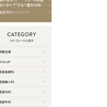
短いタイプ”かも？整形の前に
の基本・持続性・ダウンタイ
は有用
知っておきたいこと
ム・他施術との比較
ってお
2025.08.08
2026.02.19
美容外科
美容外科
美容外
CATEGORY
カテゴリーから探す
特集記事
PICK UP
美容皮膚科
美容婦人科
美容内科
美容外科