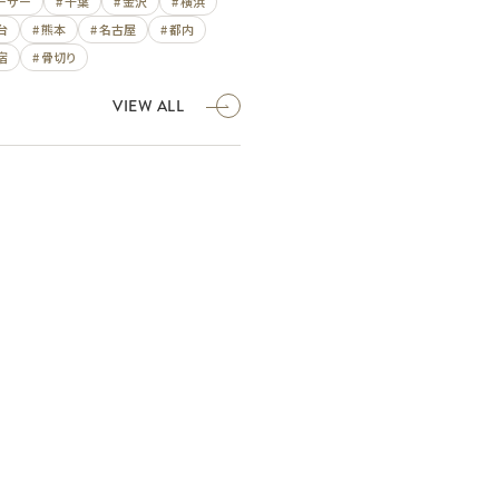
レーザー
# 千葉
# 金沢
# 横浜
台
# 熊本
# 名古屋
# 都内
宿
# 骨切り
VIEW ALL