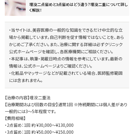
埋没二点留めと3点留めはどう違う？埋没二重について詳し
く解説！
・当サイトは、美容医療の一般的な知識をできるだけ中立的な立
場から掲載しています。自己判断を促す情報ではないことを、あら
かじめご了承ください。また、治療に関する詳細は必ずクリニック
公式ホームページを確認し、各医療機関にご相談ください。
・本記事は、執筆・掲載日時点の情報を参考にしています。最新の
情報は、公式ホームページよりご確認ください。
・化粧品やマッサージなどが記載されている場合、医師監修範囲
には含まれません。
【治療の内容】埋没二重法
【治療期間および回数の目安】通常1回 ※持続期間には個人差があり
一般的には3～5年程度です。
【費用相場】
・2点留め：1回 約 ¥30,000～¥130,000
・3点留め：1回 約 ¥50,000～¥150,000