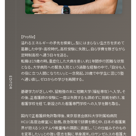
【Profile】
溢れるエネルギーの矛先を模索し、型にはまらない生き方を求めて
葛藤した中学・高校時代。高校受験に失敗し、自ら学費を稼ぎながら
定時制高校へ通う日々を送る。
転機は19歳の時。重症化した大病を患い、約1年間歩行困難な状態
となる。大学病院への緊急入院という過酷な経験の中で、「自分も人
の役に立つ人間になりたい」と一念発起。20歳で中学生に混じり塾
EDITOR
へ通い直し、ゼロからの学びを再開する。
基礎学力が乏しい中、猛勉強の末に短期大学（福祉専攻）へ入学。そ
の後、正看護師の受験に一度は失敗するも諦めずに挑戦を続け、准
看護学校を経て、新設された看護専門学校への入学を勝ち取る。
国内で正看護師免許取得後、東京慈恵会医科大学附属柏病院
HCU（高度治療室）に勤務。救急現場で研鑽を積む中、日本の看護業
界が抱えるシステムや裁量権の課題に直面し、「この仕組みそのもの
を変革したい」との強い意志を胸に単身渡米。ロサンゼルスの看護大