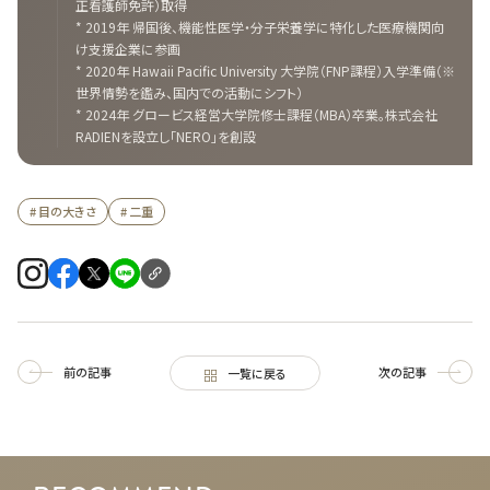
正看護師免許）取得
* 2019年 帰国後、機能性医学・分子栄養学に特化した医療機関向
け支援企業に参画
* 2020年 Hawaii Pacific University 大学院（FNP課程）入学準備（※
世界情勢を鑑み、国内での活動にシフト）
* 2024年 グロービス経営大学院修士課程（MBA）卒業。株式会社
RADIENを設立し「NERO」を創設
# 目の大きさ
# 二重
前の記事
次の記事
一覧に戻る