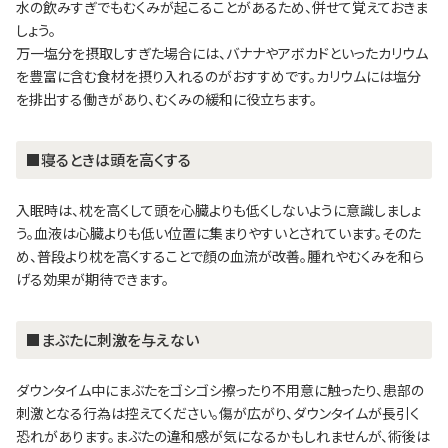
水の飲みすぎでもむくみが起こることがあるため、併せて覚えておきま
しょう。
万一塩分を摂取しすぎた場合には、バナナやアボカドといったカリウム
を豊富に含む食材を摂り入れるのがおすすめです。カリウムには塩分
を排出する働きがあり、むくみの緩和に役立ちます。
■寝るときは頭を高くする
入眠時は、枕を高くして頭を心臓よりも低くしないように意識しましょ
う。血液は心臓よりも低い位置に集まりやすいとされています。そのた
め、普段より枕を高くすることで顔の血流が改善。腫れやむくみを和ら
げる効果が期待できます。
■まぶたに刺激を与えない
ダウンタイム中にまぶたをゴシゴシ擦ったり不用意に触ったり、患部の
刺激となる行為は控えてください。傷が広がり、ダウンタイムが長引く
恐れがあります。まぶたの違和感が気になるかもしれませんが、術後は