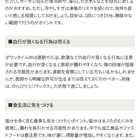
ださい。ガーゼに包んだ保冷剤や、濡らしたタオルなどを目元にあてる
のがおすすめ。ただし冷やしすぎは凍傷のリスクを招くので、気持ち良
いと感じる程度にしておきましょう。目安は、1回につき15分。無理のな
い範囲で行うのがポイントです。
■血行が良くなる行為は控える
ダウンタイム中は運動や入浴、飲酒などの血行が良くなる行為に注意
が必要です。血行が良くなると患部が腫れやすくなり、傷の回復が阻害
される可能性があります。運動を習慣にしている方もいるかもしれませ
んが、医師から明確な許可が出るまでは控えておくのがベター。術後
は、のんびりとリラックスした状態で過ごしましょう。
■食生活に気をつける
塩分を多く含む食事も気をつけたいポイント。塩分はまぶたのむくみを
誘発し、腫れを長引かせる可能性があります。中でも加工食品やファス
トフードは要注意です。味が濃く、摂取量が増加しやすくなります。また、