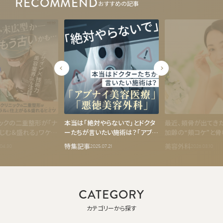
RECOMMEND
おすすめの記事
ニックの二重整形が「ナ
本当は「絶対やらないで」とドクタ
最近、頬骨が出てき
じむ＆盛れる」ワケっ
ーたちが言いたい施術は？「アブナ
加齢の“頬コケ”と
ン×技術への圧倒的な
イ美容医療」と「悪徳美容外科」
かりやすく解説
特集記事
美容外科
04.30
2025.07.21
2026.03.10
そが理想の二重を叶え
CATEGORY
カテゴリーから探す