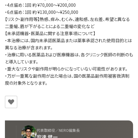
・4点留め：1回 約 ¥70,000～¥200,000
・6点留め：1回 約 ¥130,000～¥250,000
【リスク・副作用等】熱感、痒み、むくみ、違和感、左右差、希望と異なる
二重幅、眉が下がることによる二重幅の変化など
【未承認機器・医薬品に関する注意事項について】
・本治療には、国内未承認医薬品または薬事承認された使用目的とは
異なる治療が含まれます。
・治療に用いる医薬品および医療機器は、各クリニック医師の判断のも
と導入しています。
・重大なリスクや副作用が明らかになっていない可能性があります。
・万が一重篤な副作用が出た場合は、国の医薬品副作用被害救済制
度の対象外となります。
代表取締役／NERO編集長
安達 健一