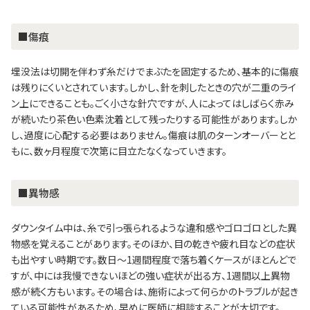
■傷痕
埋没法は切開を伴わず糸だけでまぶたを固定するため、基本的に傷痕
は残りにくいとされています。しかし、針を刺したときの穴が二重のライ
ン上にできることも。ごく小さな針穴ですが、人によってはしばらく赤み
が続いたり茶色い色素沈着として残ったりする可能性があります。しか
し、過度に心配する必要はありません。傷痕は肌のターンオーバーとと
もに、数ヶ月程度で次第に目立たなくなっていきます。
■異物感
ダウンタイム中は、糸で引っ張られるような違和感やゴロゴロとした異
物感を覚えることがあります。そのほか、目の乾きや疲れ目などの症状
も出やすい時期です。数日～1週間程度で落ち着くケースがほとんどで
すが、中には我慢できないほどの強い症状が出る方、1週間以上異物
感が続く方もいます。その場合は、施術によって何らかのトラブルが起き
ている可能性があるため、早めに医師に相談することが大切です。