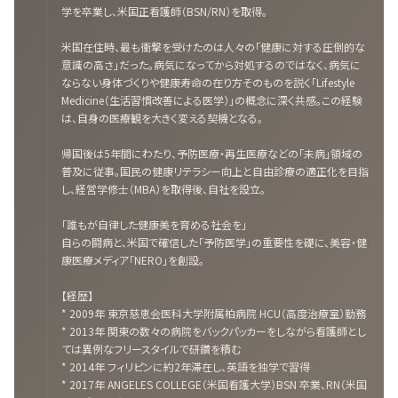
学を卒業し、米国正看護師（BSN/RN）を取得。
米国在住時、最も衝撃を受けたのは人々の「健康に対する圧倒的な
意識の高さ」だった。病気になってから対処するのではなく、病気に
ならない身体づくりや健康寿命の在り方そのものを説く「Lifestyle
Medicine（生活習慣改善による医学）」の概念に深く共感。この経験
は、自身の医療観を大きく変える契機となる。
帰国後は5年間にわたり、予防医療・再生医療などの「未病」領域の
普及に従事。国民の健康リテラシー向上と自由診療の適正化を目指
し、経営学修士（MBA）を取得後、自社を設立。
「誰もが自律した健康美を育める社会を」
自らの闘病と、米国で確信した「予防医学」の重要性を礎に、美容・健
康医療メディア「NERO」を創設。
【経歴】
* 2009年 東京慈恵会医科大学附属柏病院 HCU（高度治療室）勤務
* 2013年 関東の数々の病院をバックパッカーをしながら看護師とし
ては異例なフリースタイルで研鑽を積む
* 2014年 フィリピンに約2年滞在し、英語を独学で習得
* 2017年 ANGELES COLLEGE（米国看護大学）BSN 卒業、RN（米国