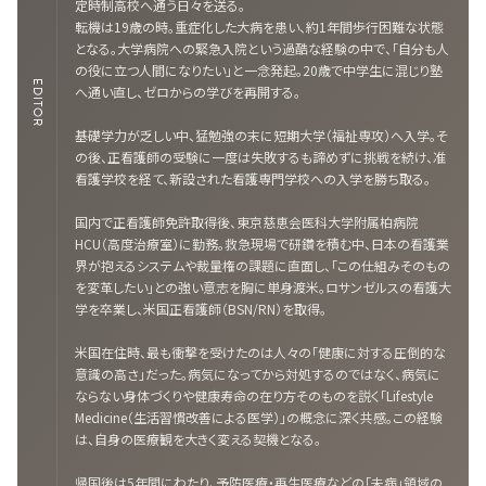
定時制高校へ通う日々を送る。
転機は19歳の時。重症化した大病を患い、約1年間歩行困難な状態
となる。大学病院への緊急入院という過酷な経験の中で、「自分も人
の役に立つ人間になりたい」と一念発起。20歳で中学生に混じり塾
EDITOR
へ通い直し、ゼロからの学びを再開する。
基礎学力が乏しい中、猛勉強の末に短期大学（福祉専攻）へ入学。そ
の後、正看護師の受験に一度は失敗するも諦めずに挑戦を続け、准
看護学校を経て、新設された看護専門学校への入学を勝ち取る。
国内で正看護師免許取得後、東京慈恵会医科大学附属柏病院
HCU（高度治療室）に勤務。救急現場で研鑽を積む中、日本の看護業
界が抱えるシステムや裁量権の課題に直面し、「この仕組みそのもの
を変革したい」との強い意志を胸に単身渡米。ロサンゼルスの看護大
学を卒業し、米国正看護師（BSN/RN）を取得。
米国在住時、最も衝撃を受けたのは人々の「健康に対する圧倒的な
意識の高さ」だった。病気になってから対処するのではなく、病気に
ならない身体づくりや健康寿命の在り方そのものを説く「Lifestyle
Medicine（生活習慣改善による医学）」の概念に深く共感。この経験
は、自身の医療観を大きく変える契機となる。
帰国後は5年間にわたり、予防医療・再生医療などの「未病」領域の