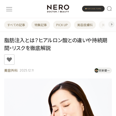
FOR DOCTORS
すべての記事
特集記事
PICK UP
美容皮膚科
美容婦人
脂肪注入とは？ヒアルロン酸との違いや持続期
間・リスクを徹底解説
美容外科
2025.12.11
安達 健一