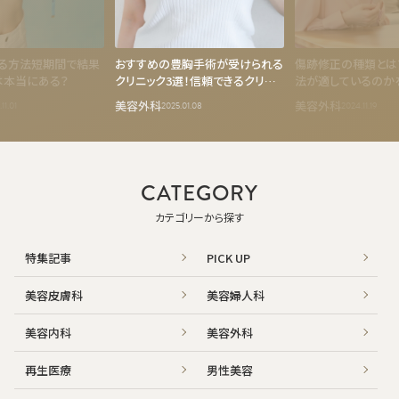
する方法短期間で結果
おすすめの豊胸手術が受けられる
傷跡修正の種類とは
は本当にある？
クリニック3選！信頼できるクリニッ
法が適しているのか
クの選び方
美容外科
美容外科
11.01
2025.01.08
2024.11.19
CATEGORY
カテゴリーから探す
特集記事
PICK UP
美容皮膚科
美容婦人科
美容内科
美容外科
再生医療
男性美容