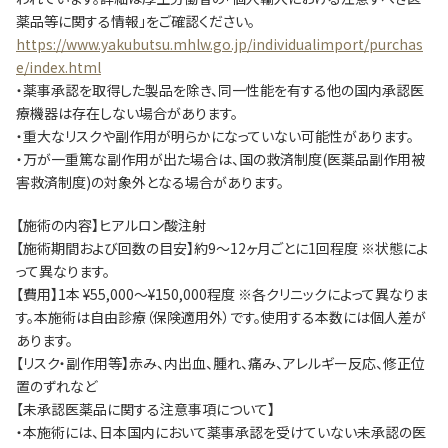
薬品等に関する情報」をご確認ください。
https://www.yakubutsu.mhlw.go.jp/individualimport/purchas
e/index.html
・薬事承認を取得した製品を除き、同一性能を有する他の国内承認医
療機器は存在しない場合があります。
・重大なリスクや副作用が明らかになっていない可能性があります。
・万が一重篤な副作用が出た場合は、国の救済制度(医薬品副作用被
害救済制度)の対象外となる場合があります。
【施術の内容】ヒアルロン酸注射
【施術期間および回数の目安】約9～12ヶ月ごとに1回程度 ※状態によ
って異なります。
【費用】1本 ¥55,000～¥150,000程度 ※各クリニックによって異なりま
す。本施術は自由診療（保険適用外）です。使用する本数には個人差が
あります。
【リスク・副作用等】赤み、内出血、腫れ、痛み、アレルギー反応、修正位
置のずれなど
【未承認医薬品に関する注意事項について】
・本施術には、日本国内において薬事承認を受けていない未承認の医