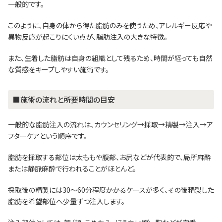
一般的です。
このように、自身の体から得た脂肪のみを使うため、アレルギー反応や
異物反応が起こりにくい点が、脂肪注入の大きな特徴。
また、生着した脂肪は自身の組織として残るため、時間が経っても自然
な質感をキープしやすい施術です。
■施術の流れと所要時間の目安
一般的な脂肪注入の流れは、カウンセリング→採取→精製→注入→ア
フターケアという順序です。
脂肪を採取する部位は太ももや腹部、お尻などが代表的で、局所麻酔
または静脈麻酔で行われることがほとんど。
採取後の精製には30〜60分程度かかるケースが多く、その後精製した
脂肪を希望部位へ少量ずつ注入します。