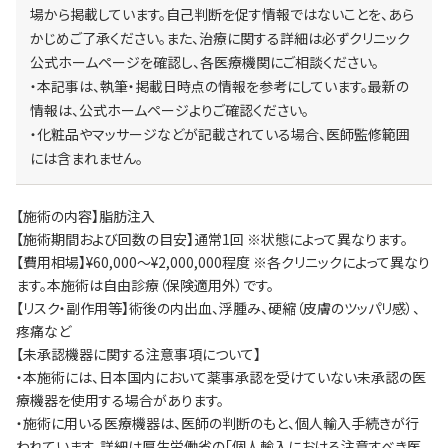
場から掲載しています。自己判断を促す情報ではないことを、あら
かじめご了承ください。また、治療に関する詳細は必ずクリニック
公式ホームページを確認し、各医療機関にご相談ください。
・本記事は、執筆・掲載日時点の情報を参考にしています。最新の
情報は、公式ホームページよりご確認ください。
・化粧品やマッサージなどが記載されている場合、医師監修範囲
には含まれません。
【施術の内容】脂肪注入
【施術期間および回数の目安】通常1回 ※状態によって異なります。
【費用相場】¥60,000～¥2,000,000程度 ※各クリニックによって異なり
ます。本施術は自由診療（保険適用外）です。
【リスク・副作用等】術後の内出血、浮腫み、硬縮（皮膚のツッパリ感）、
疼痛など
【未承認機器に関する注意事項について】
・本施術には、日本国内において薬事承認を受けていない未承認の医
療機器を使用する場合があります。
・施術に用いる医療機器は、医師の判断のもと、個人輸入手続きが行
われています。詳細は厚生労働省の「個人輸入における注意すべき医