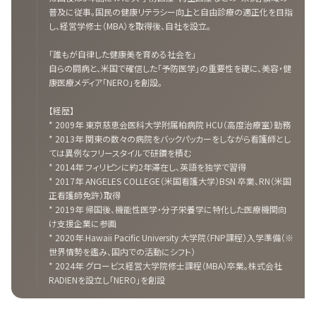
普及に従事。国民の健康リテラシー向上と自由診療の適正化を目指
し、経営学修士（MBA）を取得後、自社を設立。
「誰もが自律した健康美を育める社会を」
自らの闘病と、米国で確信した「予防医学」の重要性を礎に、美容・健
康医療メディア「NERO」を創設。
【経歴】
* 2009年 東京慈恵会医科大学附属柏病院 HCU（高度治療室）勤務
* 2013年 関東の数々の病院をバックパッカーをしながら看護師とし
ては異例なフリースタイルで研鑽を積む
* 2014年 フィリピンに約2年滞在し、英語を独学で習得
* 2017年 ANGELES COLLEGE（米国看護大学）BSN 卒業、RN（米国
正看護師免許）取得
* 2019年 帰国後、機能性医学・分子栄養学に特化した医療機関向
け支援企業に参画
* 2020年 Hawaii Pacific University 大学院（FNP課程）入学準備（※
世界情勢を鑑み、国内での活動にシフト）
* 2024年 グロービス経営大学院修士課程（MBA）卒業。株式会社
RADIENを設立し「NERO」を創設