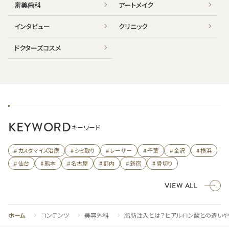
審美歯科
アートメイク
インタビュー
クリニック
ドクターズコスメ
KEYWORD
キーワード
# カスタマイズ治療
# シミ取り
# レーザー
# 千葉
# 金沢
# 横浜
# 仙台
# 熊本
# 名古屋
# 都内
# 新宿
# 骨切り
VIEW ALL
ホーム
コンテンツ
美容外科
脂肪注入とは？ヒアルロン酸との違いや