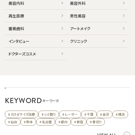
美容内科
美容外科
再生医療
男性美容
審美歯科
アートメイク
インタビュー
クリニック
ドクターズコスメ
KEYWORD
キーワード
# カスタマイズ治療
# シミ取り
# レーザー
# 千葉
# 金沢
# 横浜
# 仙台
# 熊本
# 名古屋
# 都内
# 新宿
# 骨切り
VIEW ALL