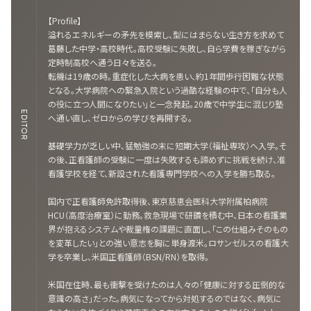
【Profile】
溢れるエネルギーの矛先を模索し、型にはまらない生き方を求めて
葛藤した中学・高校時代。高校受験に失敗し、自ら学費を稼ぎながら
定時制高校へ通う日々を送る。
転機は19歳の時。重症化した大病を患い、約1年間歩行困難な状態
となる。大学病院への緊急入院という過酷な経験の中で、「自分も人
の役に立つ人間になりたい」と一念発起。20歳で中学生に混じり塾
EDITOR
へ通い直し、ゼロからの学びを再開する。
基礎学力が乏しい中、猛勉強の末に短期大学（福祉専攻）へ入学。そ
の後、正看護師の受験に一度は失敗するも諦めずに挑戦を続け、准
看護学校を経て、新設された看護専門学校への入学を勝ち取る。
国内で正看護師免許取得後、東京慈恵会医科大学附属柏病院
HCU（高度治療室）に勤務。救急現場で研鑽を積む中、日本の看護業
界が抱えるシステムや裁量権の課題に直面し、「この仕組みそのもの
を変革したい」との強い意志を胸に単身渡米。ロサンゼルスの看護大
学を卒業し、米国正看護師（BSN/RN）を取得。
米国在住時、最も衝撃を受けたのは人々の「健康に対する圧倒的な
意識の高さ」だった。病気になってから対処するのではなく、病気に