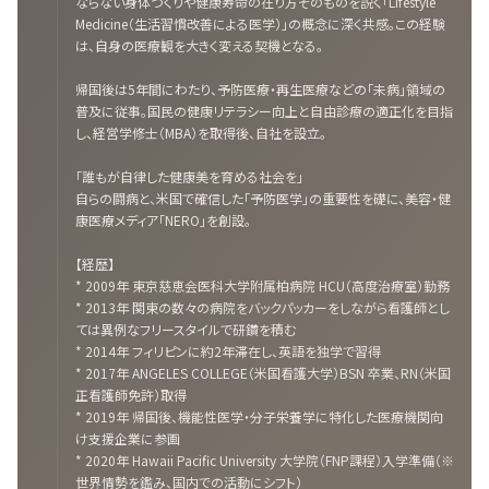
ならない身体づくりや健康寿命の在り方そのものを説く「Lifestyle
Medicine（生活習慣改善による医学）」の概念に深く共感。この経験
は、自身の医療観を大きく変える契機となる。
帰国後は5年間にわたり、予防医療・再生医療などの「未病」領域の
普及に従事。国民の健康リテラシー向上と自由診療の適正化を目指
し、経営学修士（MBA）を取得後、自社を設立。
「誰もが自律した健康美を育める社会を」
自らの闘病と、米国で確信した「予防医学」の重要性を礎に、美容・健
康医療メディア「NERO」を創設。
【経歴】
* 2009年 東京慈恵会医科大学附属柏病院 HCU（高度治療室）勤務
* 2013年 関東の数々の病院をバックパッカーをしながら看護師とし
ては異例なフリースタイルで研鑽を積む
* 2014年 フィリピンに約2年滞在し、英語を独学で習得
* 2017年 ANGELES COLLEGE（米国看護大学）BSN 卒業、RN（米国
正看護師免許）取得
* 2019年 帰国後、機能性医学・分子栄養学に特化した医療機関向
け支援企業に参画
* 2020年 Hawaii Pacific University 大学院（FNP課程）入学準備（※
世界情勢を鑑み、国内での活動にシフト）