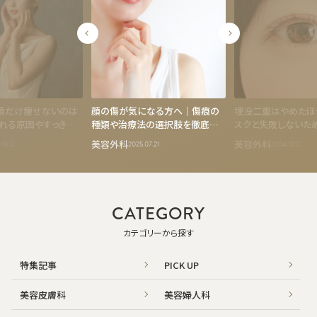
で顔だけ痩せないのは
顔の傷が気になる方へ｜傷痕の
埋没二重はやめたほ
れる原因やすっきり
種類や治療法の選択肢を徹底解
スクと失敗しないた
せる美容医療7選
説
美容外科
美容外科
10.12
2025.07.21
2024.12.21
CATEGORY
カテゴリーから探す
特集記事
PICK UP
美容皮膚科
美容婦人科