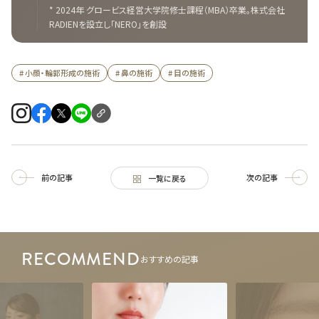
* 2024年 グロービス経営大学院修士課程（MBA）卒業。株式会社
RADIENを設立し「NERO」を創設
# 小顔・輪郭形成の施術
# 鼻の施術
# 目の施術
前の記事
次の記事
一覧に戻る
RECOMMEND
おすすめの記事