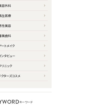
美容外科
再生医療
男性美容
審美歯科
アートメイク
インタビュー
クリニック
ドクターズコスメ
YWORD
キーワード