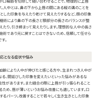
や口輪筋を切除して縫い合わせることで、物理的に上唇
す。人中とは、鼻の下から上唇の間にある縦の溝のことを
りとした印象を与えたり老けて見えたりするなど、顔の印象
短縮術により鼻の下の長さと顎部分の長さのバランスが整
えたり、引き締まって見えたりします。理想的な人中の長さ
う施術であり元に戻すことはできないため、信頼して任せら
です。
適応となる症状や悩み
加齢により人中が伸びたと感じる方や、生まれつき人中が
なる、間延びした印象を変えたいといった悩みがあるな
能性があります。また縫合の際に上唇が引っ張られること
出るため、唇が薄いというお悩み改善にも適しています。口
するパーツ。改善することで若々しく生き生きとした印象