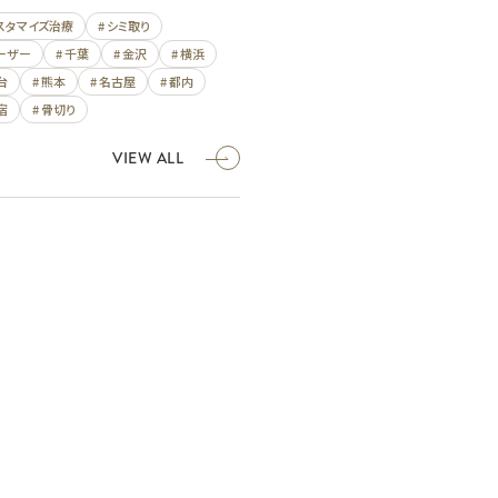
カスタマイズ治療
# シミ取り
レーザー
# 千葉
# 金沢
# 横浜
台
# 熊本
# 名古屋
# 都内
宿
# 骨切り
VIEW ALL