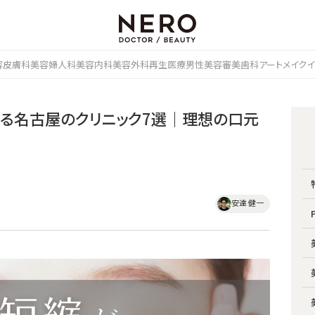
容皮膚科
美容婦人科
美容内科
美容外科
再生医療
男性美容
審美歯科
アートメイク
イ
る名古屋のクリニック7選｜理想の口元
安達 健一