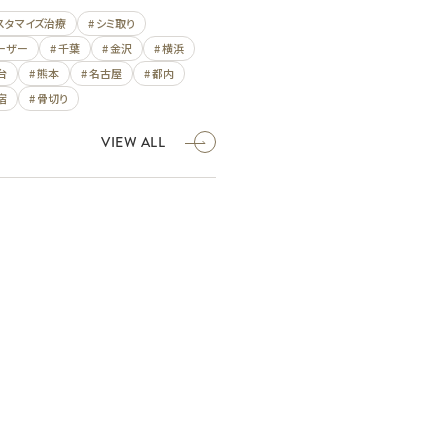
カスタマイズ治療
# シミ取り
レーザー
# 千葉
# 金沢
# 横浜
台
# 熊本
# 名古屋
# 都内
宿
# 骨切り
VIEW ALL