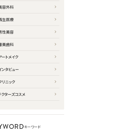
美容外科
再生医療
男性美容
審美歯科
アートメイク
インタビュー
クリニック
ドクターズコスメ
YWORD
キーワード