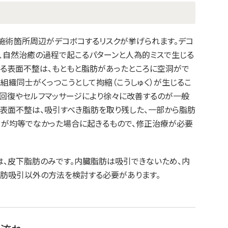
、施術箇所周辺がデコボコするリスクが挙げられます。デコ
、自然治癒の過程で起こるパターンと人為的ミスで生じる
こる表面不整は、もともと脂肪があったところに空洞がで
組織同士がくっつこうとして拘縮（こうしゅく）が生じるこ
の回復やセルフマッサージにより徐々に改善するのが一般
た表面不整は、吸引すべき脂肪を取り残した、一部から脂肪
引が均等でなかった場合に起きるもので、修正治療が必要
は、皮下脂肪のみです。内臓脂肪は吸引できないため、内
肪吸引以外の方法を検討する必要があります。