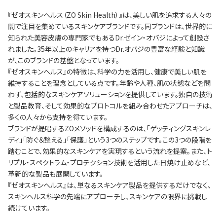
『ゼオスキンヘルス（ZO Skin Health）』は、美しい肌を追求する人々の
間で注目を集めているスキンケアブランドです。同ブランドは、世界的に
知られた美容皮膚の専門家でもあるDr.ゼイン・オバジによって創設さ
れました。35年以上のキャリアを持つDr.オバジの豊富な経験と知識
が、このブランドの基盤となっています。
『ゼオスキンヘルス』の特徴は、科学の力を活用し、健康で美しい肌を
維持することを理念としている点です。年齢や人種、肌の状態などを問
わず、包括的なスキンケアソリューションを提供しています。独自の技術
と製品教育、そして効果的なプロトコルを組み合わせたアプローチは、
多くの人々から支持を得ています。
ブランドが提唱するZOメソッドを構成するのは、「ゲッティングスキンレ
ディ」「防ぐ＆整える」「保護」という3つのステップです。この3つの段階を
踏むことで、効果的なスキンケアを実現するという流れを提案。また、ト
リプル・スペクトラム・プロテクション技術を活用した日焼け止めなど、
革新的な製品も展開しています。
『ゼオスキンヘルス』は、単なるスキンケア製品を提供するだけでなく、
スキンヘルス科学の先端にアプローチし、スキンケアの限界に挑戦し
続けています。