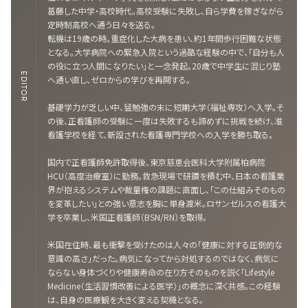
葛藤した中学・高校時代。高校受験に失敗し、自ら学費を稼ぎながら
定時制高校へ通う日々を送る。
転機は19歳の時。重症化した大病を患い、約1年間歩行困難な状態
となる。大学病院への緊急入院という過酷な経験の中で、「自分も人
の役に立つ人間になりたい」と一念発起。20歳で中学生に混じり塾
EDITOR
へ通い直し、ゼロからの学びを再開する。
基礎学力が乏しい中、猛勉強の末に短期大学（福祉専攻）へ入学。そ
の後、正看護師の受験に一度は失敗するも諦めずに挑戦を続け、准
看護学校を経て、新設された看護専門学校への入学を勝ち取る。
国内で正看護師免許取得後、東京慈恵会医科大学附属柏病院
HCU（高度治療室）に勤務。救急現場で研鑽を積む中、日本の看護業
界が抱えるシステムや裁量権の課題に直面し、「この仕組みそのもの
を変革したい」との強い意志を胸に単身渡米。ロサンゼルスの看護大
学を卒業し、米国正看護師（BSN/RN）を取得。
米国在住時、最も衝撃を受けたのは人々の「健康に対する圧倒的な
意識の高さ」だった。病気になってから対処するのではなく、病気に
ならない身体づくりや健康寿命の在り方そのものを説く「Lifestyle
Medicine（生活習慣改善による医学）」の概念に深く共感。この経験
は、自身の医療観を大きく変える契機となる。