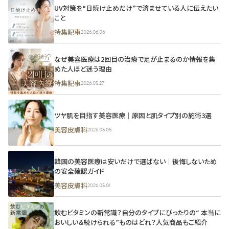
UV対策を“日焼け止めだけ”で済ませている人に伝えたい
こと
特集記事
2026.06.06
なぜ美容医療は2回目の治療で足が止まるのか――情報を集
めた人ほど迷う理由
特集記事
2026.05.27
ツヤ肌を目指す美容医療｜原因と肌タイプ別の施術3選
美容皮膚科
2026.05.05
韓国の美容医療は安いだけで選ばない｜後悔しないため
の安全確認ガイド
美容皮膚科
2026.05.01
飲むビタミンの新常識？自分のタイプにぴったりの“ 本当に
おいしい＆続けられる”ものはどれ？人気商品もご紹介