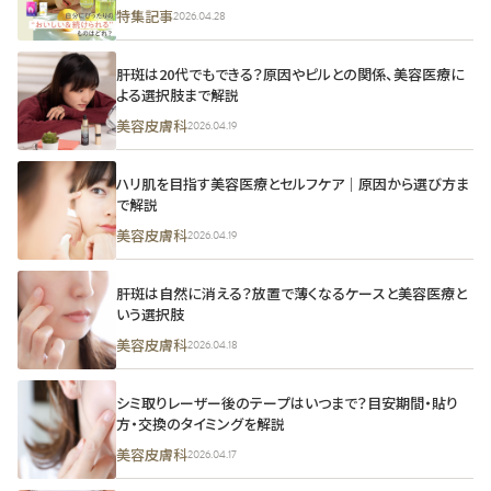
特集記事
2026.04.28
肝斑は20代でもできる？原因やピルとの関係、美容医療に
よる選択肢まで解説
美容皮膚科
2026.04.19
ハリ肌を目指す美容医療とセルフケア｜原因から選び方ま
で解説
美容皮膚科
2026.04.19
肝斑は自然に消える？放置で薄くなるケースと美容医療と
いう選択肢
美容皮膚科
2026.04.18
シミ取りレーザー後のテープはいつまで？目安期間・貼り
方・交換のタイミングを解説
美容皮膚科
2026.04.17