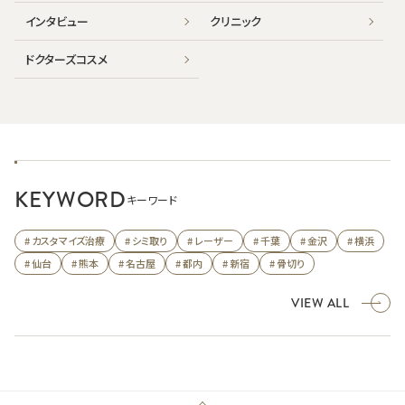
インタビュー
クリニック
ドクターズコスメ
KEYWORD
キーワード
# カスタマイズ治療
# シミ取り
# レーザー
# 千葉
# 金沢
# 横浜
# 仙台
# 熊本
# 名古屋
# 都内
# 新宿
# 骨切り
VIEW ALL