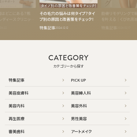
因はどこにある？熊
その毛穴の悩みは何タイプ？タイ
肋骨リモデリングで
レディースクリニック
プ別の原因と改善策をチェック！
を叶える｜くびれ形
のQOL向上ケア
骨から整えるボディ
特集記事
特集記事
06.22
2024.12.12
2026.02.17
CATEGORY
カテゴリーから探す
特集記事
PICK UP
美容皮膚科
美容婦人科
美容内科
美容外科
再生医療
男性美容
審美歯科
アートメイク