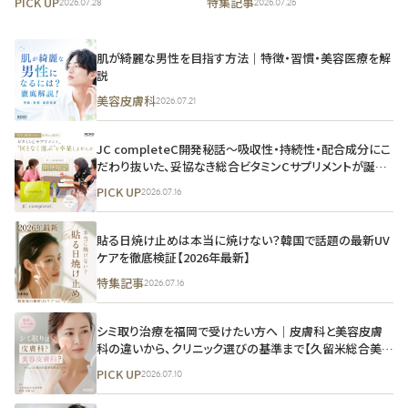
PICK UP
特集記事
2026.07.28
2026.07.26
を脱する方法
チ解説
肌が綺麗な男性を目指す方法｜特徴・習慣・美容医療を解
説
美容皮膚科
2026.07.21
JC completeC開発秘話～吸収性・持続性・配合成分にこ
だわり抜いた、妥協なき総合ビタミンCサプリメントが誕生
するまで～｜自由が丘クリニック 古山 恵理先生監修
PICK UP
2026.07.16
貼る日焼け止めは本当に焼けない？韓国で話題の最新UV
ケアを徹底検証【2026年最新】
特集記事
2026.07.16
シミ取り治療を福岡で受けたい方へ｜皮膚科と美容皮膚
科の違いから、クリニック選びの基準まで【久留米総合美容
外科・伊波院長監修】
PICK UP
2026.07.10