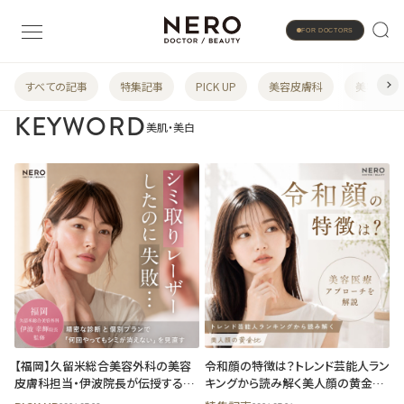
FOR DOCTORS
すべての記事
特集記事
PICK UP
美容皮膚科
美容婦人
KEYWORD
美肌・美白
【福岡】久留米総合美容外科の美容
令和顔の特徴は？トレンド芸能人ラン
皮膚科担当・伊波院長が伝授する
キングから読み解く美人顔の黄金
「シミ取りレーザーしたのに失敗…」
比！令和顔を作る美容医療アプロー