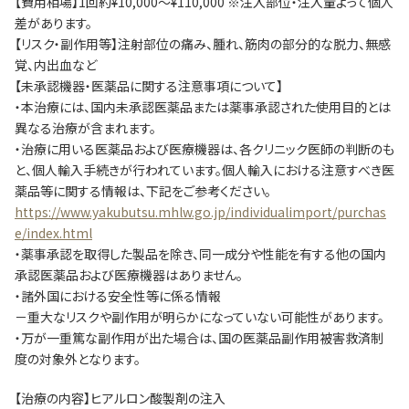
【費用相場】1回約¥10,000～¥110,000 ※注入部位・注入量よって個人
差があります。
【リスク・副作用等】注射部位の痛み、腫れ、筋肉の部分的な脱力、無感
覚、内出血など
【未承認機器・医薬品に関する注意事項について】
・本治療には、国内未承認医薬品または薬事承認された使用目的とは
異なる治療が含まれます。
・治療に用いる医薬品および医療機器は、各クリニック医師の判断のも
と、個人輸入手続きが行われています。個人輸入における注意すべき医
薬品等に関する情報は、下記をご参考ください。
https://www.yakubutsu.mhlw.go.jp/individualimport/purchas
e/index.html
・薬事承認を取得した製品を除き、同一成分や性能を有する他の国内
承認医薬品および医療機器はありません。
・諸外国における安全性等に係る情報
－重大なリスクや副作用が明らかになっていない可能性があります。
・万が一重篤な副作用が出た場合は、国の医薬品副作用被害救済制
度の対象外となります。
【治療の内容】ヒアルロン酸製剤の注入