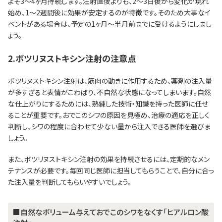
よそ3～4ヶ月持続します。注射直後よりも、2～3日後から変化が現れ
始め、1～2週間後に効果が安定するのが特徴です。そのため大事なイ
ベントがある場合は、予定の1ヶ月～半月前までに受けるようにしまし
ょう。
2.ボツリヌストキシン注射の注意点
ボツリヌストキシン注射は、筋肉の動きに作用するため、薬剤の注入量
が多すぎると表情がこわばり、不自然な状態になってしまいます。自然
な仕上がりにするためには、熟練した技術・知識を持った医師に任せ
ることが重要です。おでこのシワの原因を見極め、治療の適応を正しく
判断し、シワの程度に合わせて少ない量から注入できる医師を選びま
しょう。
また、ボツリヌストキシン注射の効果を持続させるには、定期的なメン
テナンスが必要です。毎回同じ医師に担当してもらうことで、自分に合っ
た注入量を判断してもらいやすいでしょう。
■自然なボリューム与えておでこのシワをなくす「ヒアルロン酸