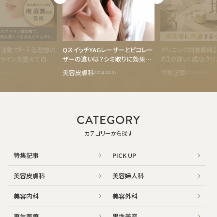
酸注射で叶える理想の
QスイッチYAGレーザーとピコレー
クリニック開業戦略【
ラインを整えて自然
ザーの違いは？シミ取りに効果的
方】の違い：成功クリ
方法
なのはどっち？
するポイント
美容皮膚科
特集記事
.06.07
2024.02.27
2026.02.15
CATEGORY
カテゴリーから探す
特集記事
PICK UP
美容皮膚科
美容婦人科
美容内科
美容外科
再生医療
男性美容