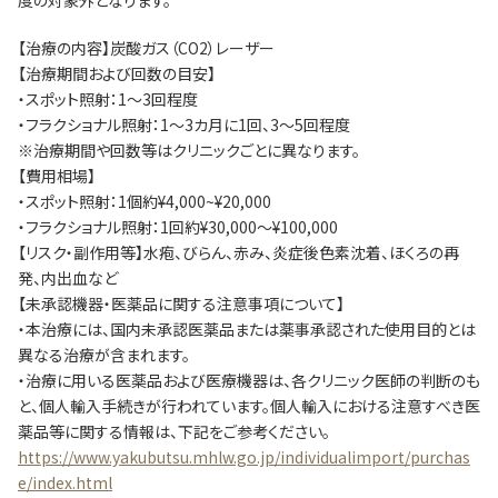
度の対象外となります。
【治療の内容】炭酸ガス（CO2）レーザー
【治療期間および回数の目安】
・スポット照射：1～3回程度
・フラクショナル照射：1～3カ月に1回、3～5回程度
※治療期間や回数等はクリニックごとに異なります。
【費用相場】
・スポット照射：1個約¥4,000~¥20,000
・フラクショナル照射：1回約¥30,000～¥100,000
【リスク・副作用等】水疱、びらん、赤み、炎症後色素沈着、ほくろの再
発、内出血など
【未承認機器・医薬品に関する注意事項について】
・本治療には、国内未承認医薬品または薬事承認された使用目的とは
異なる治療が含まれます。
・治療に用いる医薬品および医療機器は、各クリニック医師の判断のも
と、個人輸入手続きが行われています。個人輸入における注意すべき医
薬品等に関する情報は、下記をご参考ください。
https://www.yakubutsu.mhlw.go.jp/individualimport/purchas
e/index.html