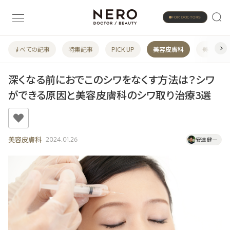
FOR DOCTORS
すべての記事
特集記事
PICK UP
美容皮膚科
美容婦人
深くなる前におでこのシワをなくす方法は？シワ
ができる原因と美容皮膚科のシワ取り治療3選
美容皮膚科
2024.01.26
安達 健一