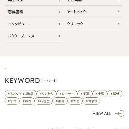
審美歯科
アートメイク
インタビュー
クリニック
ドクターズコスメ
KEYWORD
キーワード
# カスタマイズ治療
# シミ取り
# レーザー
# 千葉
# 金沢
# 横浜
# 仙台
# 熊本
# 名古屋
# 都内
# 新宿
# 骨切り
VIEW ALL