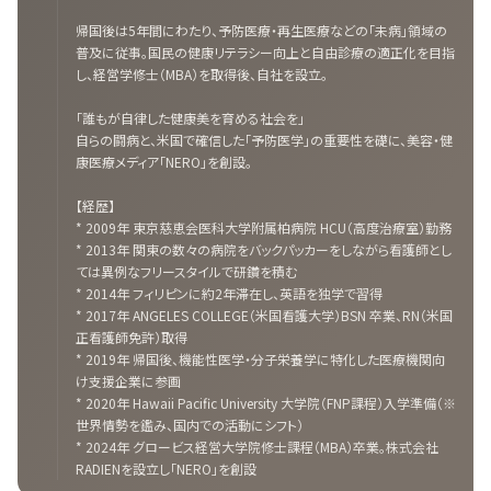
帰国後は5年間にわたり、予防医療・再生医療などの「未病」領域の
普及に従事。国民の健康リテラシー向上と自由診療の適正化を目指
し、経営学修士（MBA）を取得後、自社を設立。
「誰もが自律した健康美を育める社会を」
自らの闘病と、米国で確信した「予防医学」の重要性を礎に、美容・健
康医療メディア「NERO」を創設。
【経歴】
* 2009年 東京慈恵会医科大学附属柏病院 HCU（高度治療室）勤務
* 2013年 関東の数々の病院をバックパッカーをしながら看護師とし
ては異例なフリースタイルで研鑽を積む
* 2014年 フィリピンに約2年滞在し、英語を独学で習得
* 2017年 ANGELES COLLEGE（米国看護大学）BSN 卒業、RN（米国
正看護師免許）取得
* 2019年 帰国後、機能性医学・分子栄養学に特化した医療機関向
け支援企業に参画
* 2020年 Hawaii Pacific University 大学院（FNP課程）入学準備（※
世界情勢を鑑み、国内での活動にシフト）
* 2024年 グロービス経営大学院修士課程（MBA）卒業。株式会社
RADIENを設立し「NERO」を創設