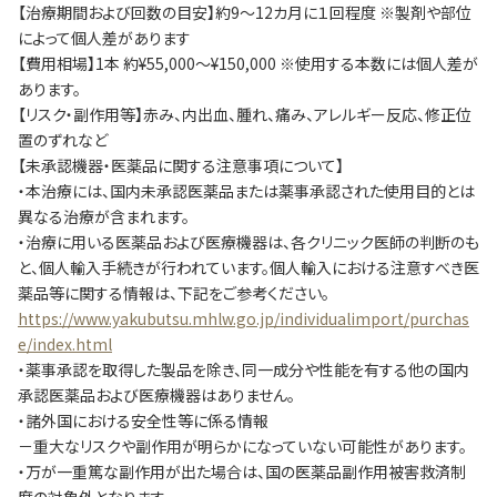
【治療期間および回数の目安】約9～12カ月に１回程度 ※製剤や部位
によって個人差があります
【費用相場】1本 約¥55,000～¥150,000 ※使用する本数には個人差が
あります。
【リスク・副作用等】赤み、内出血、腫れ、痛み、アレルギー反応、修正位
置のずれなど
【未承認機器・医薬品に関する注意事項について】
・本治療には、国内未承認医薬品または薬事承認された使用目的とは
異なる治療が含まれます。
・治療に用いる医薬品および医療機器は、各クリニック医師の判断のも
と、個人輸入手続きが行われています。個人輸入における注意すべき医
薬品等に関する情報は、下記をご参考ください。
https://www.yakubutsu.mhlw.go.jp/individualimport/purchas
e/index.html
・薬事承認を取得した製品を除き、同一成分や性能を有する他の国内
承認医薬品および医療機器はありません。
・諸外国における安全性等に係る情報
－重大なリスクや副作用が明らかになっていない可能性があります。
・万が一重篤な副作用が出た場合は、国の医薬品副作用被害救済制