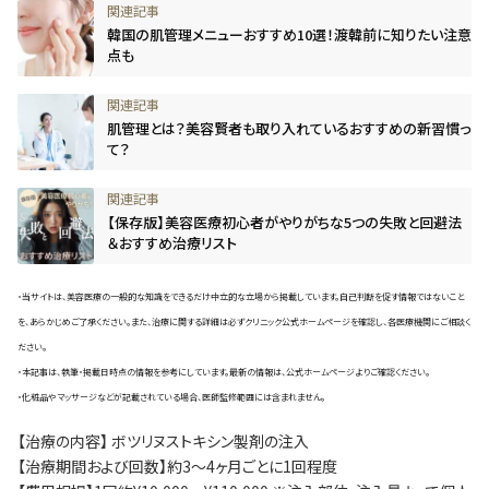
韓国の肌管理メニューおすすめ10選！渡韓前に知りたい注意
点も
肌管理とは？美容賢者も取り入れているおすすめの新習慣っ
て？
【保存版】美容医療初心者がやりがちな5つの失敗と回避法
＆おすすめ治療リスト
・当サイトは、美容医療の一般的な知識をできるだけ中立的な立場から掲載しています。自己判断を促す情報ではないこと
を、あらかじめご了承ください。また、治療に関する詳細は必ずクリニック公式ホームページを確認し、各医療機関にご相談く
ださい。
・本記事は、執筆・掲載日時点の情報を参考にしています。最新の情報は、公式ホームページよりご確認ください。
・化粧品やマッサージなどが記載されている場合、医師監修範囲には含まれません。
【治療の内容】 ボツリヌストキシン製剤の注入
【治療期間および回数】約3～4ヶ月ごとに1回程度