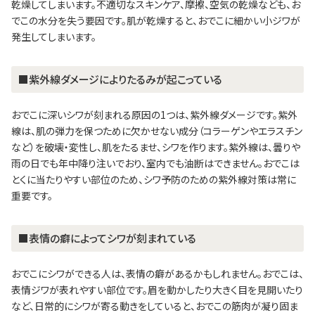
乾燥してしまいます。不適切なスキンケア、摩擦、空気の乾燥なども、お
でこの水分を失う要因です。肌が乾燥すると、おでこに細かい小ジワが
発生してしまいます。
■紫外線ダメージによりたるみが起こっている
おでこに深いシワが刻まれる原因の1つは、紫外線ダメージです。紫外
線は、肌の弾力を保つために欠かせない成分（コラーゲンやエラスチン
など）を破壊・変性し、肌をたるませ、シワを作ります。紫外線は、曇りや
雨の日でも年中降り注いでおり、室内でも油断はできません。おでこは
とくに当たりやすい部位のため、シワ予防のための紫外線対策は常に
重要です。
■表情の癖によってシワが刻まれている
おでこにシワができる人は、表情の癖があるかもしれません。おでこは、
表情ジワが表れやすい部位です。眉を動かしたり大きく目を見開いたり
など、日常的にシワが寄る動きをしていると、おでこの筋肉が凝り固ま