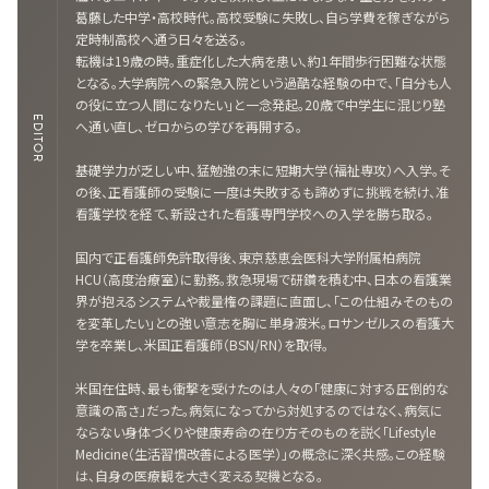
葛藤した中学・高校時代。高校受験に失敗し、自ら学費を稼ぎながら
定時制高校へ通う日々を送る。
転機は19歳の時。重症化した大病を患い、約1年間歩行困難な状態
となる。大学病院への緊急入院という過酷な経験の中で、「自分も人
の役に立つ人間になりたい」と一念発起。20歳で中学生に混じり塾
EDITOR
へ通い直し、ゼロからの学びを再開する。
基礎学力が乏しい中、猛勉強の末に短期大学（福祉専攻）へ入学。そ
の後、正看護師の受験に一度は失敗するも諦めずに挑戦を続け、准
看護学校を経て、新設された看護専門学校への入学を勝ち取る。
国内で正看護師免許取得後、東京慈恵会医科大学附属柏病院
HCU（高度治療室）に勤務。救急現場で研鑽を積む中、日本の看護業
界が抱えるシステムや裁量権の課題に直面し、「この仕組みそのもの
を変革したい」との強い意志を胸に単身渡米。ロサンゼルスの看護大
学を卒業し、米国正看護師（BSN/RN）を取得。
米国在住時、最も衝撃を受けたのは人々の「健康に対する圧倒的な
意識の高さ」だった。病気になってから対処するのではなく、病気に
ならない身体づくりや健康寿命の在り方そのものを説く「Lifestyle
Medicine（生活習慣改善による医学）」の概念に深く共感。この経験
は、自身の医療観を大きく変える契機となる。