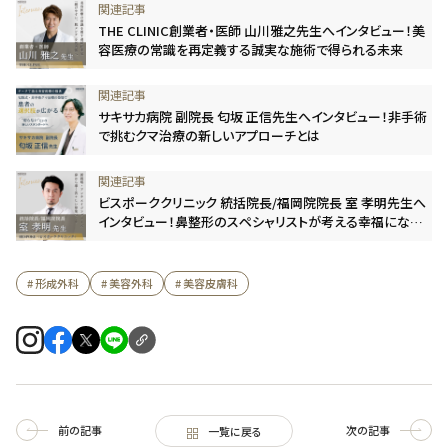
THE CLINIC創業者・医師 山川雅之先生へインタビュー！美
容医療の常識を再定義する誠実な施術で得られる未来
サキサカ病院 副院長 匂坂 正信先生へインタビュー！非手術
で挑むクマ治療の新しいアプローチとは
ビスポーククリニック 統括院長/福岡院院長 室 孝明先生へ
インタビュー！鼻整形のスペシャリストが考える幸福になる
ための“美容医療”のあり方
# 形成外科
# 美容外科
# 美容皮膚科
前の記事
次の記事
一覧に戻る