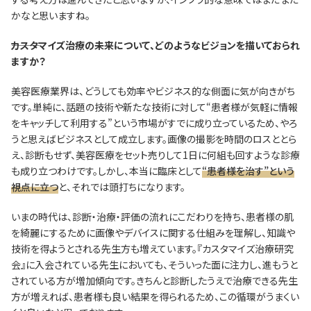
かなと思いますね。
―――カスタマイズ治療の未来について、どのようなビジョンを描いておられ
ますか？
美容医療業界は、どうしても効率やビジネス的な側面に気が向きがち
です。単純に、話題の技術や新たな技術に対して“患者様が気軽に情報
をキャッチして利用する”という市場がすでに成り立っているため、やろ
うと思えばビジネスとして成立します。画像の撮影を時間のロスととら
え、診断もせず、美容医療をセット売りして1日に何組も回すような診療
も成り立つわけです。しかし、本当に臨床として
“患者様を治す”という
視点に立つ
と、それでは頭打ちになります。
いまの時代は、診断・治療・評価の流れにこだわりを持ち、患者様の肌
を綺麗にするために画像やデバイスに関する仕組みを理解し、知識や
技術を得ようとされる先生方も増えています。『カスタマイズ治療研究
会』に入会されている先生においても、そういった面に注力し、進もうと
されている方が増加傾向です。きちんと診断したうえで治療できる先生
方が増えれば、患者様も良い結果を得られるため、この循環がうまくい