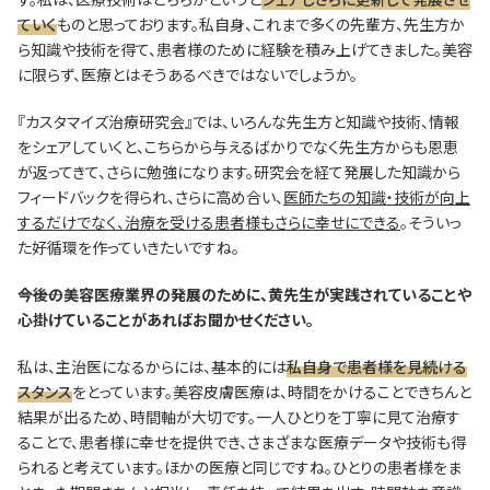
ていく
ものと思っております。私自身、これまで多くの先輩方、先生方か
ら知識や技術を得て、患者様のために経験を積み上げてきました。美容
に限らず、医療とはそうあるべきではないでしょうか。
『カスタマイズ治療研究会』では、いろんな先生方と知識や技術、情報
をシェアしていくと、こちらから与えるばかりでなく先生方からも恩恵
が返ってきて、さらに勉強になります。研究会を経て発展した知識から
フィードバックを得られ、さらに高め合い、
医師たちの知識・技術が向上
するだけでなく、治療を受ける患者様もさらに幸せにできる
。そういっ
た好循環を作っていきたいですね。
―――今後の美容医療業界の発展のために、黄先生が実践されていることや
心掛けていることがあればお聞かせください。
私は、主治医になるからには、基本的には
私自身で患者様を見続ける
スタンス
をとっています。美容皮膚医療は、時間をかけることできちんと
結果が出るため、時間軸が大切です。一人ひとりを丁寧に見て治療す
ることで、患者様に幸せを提供でき、さまざまな医療データや技術も得
られると考えています。ほかの医療と同じですね。ひとりの患者様をま