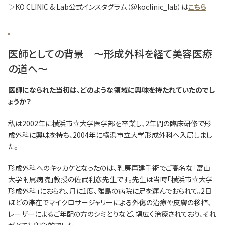
▷KO CLINIC & Lab公式インスタグラム（＠koclinic_lab）は
こちら
医師としての背景 ～形成外科を経て美容医療
の道へ～
―――医師になられた当初は、どのような領域に興味を持たれていたのでし
ょうか？
私は2002年に横浜市立大学医学部を卒業し、2年間の臨床研修で形
成外科に興味を持ち、2004年に横浜市立大学形成外科へ入局しまし
た。
形成外科へのキッカケとなったのは、乳房再建手術でご高名な「富山
大学附属病院」教授の佐武利彦先生です。先生は当時「横浜市立大学
形成外科」におられ、月に1度、離島の病院に足を運んでおられて。2日
ほどの滞在でマイクロサージャリーによる外傷の治療や皮膚の移植、
レーザーによるご年配の方のシミとりなど、幅広く治療されており、それ