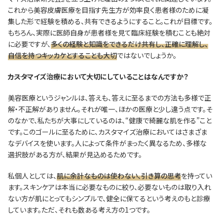
これから美容皮膚医療を目指す先生方が効率良く患者様のために凝
集した形で経験を積める、共有できるようにすること。これが目標です。
もちろん、実際に医師自身が患者様を見て臨床経験を積むことも絶対
に必要ですが、
多くの経験と知識をできるだけ共有し、正確に理解し、
自信を持つキッカケとすることも大切
ではないでしょうか。
―――カスタマイズ治療において大切にしていることはなんですか？
美容医療というジャンルは、答えも、答えに至るまでの方法も多様で正
解・不正解がありません。それが唯一、ほかの医療と少し違う点です。そ
のなかで、私たちが大事にしているのは、“健康で綺麗な肌を作る”こと
です。このゴールに至るために、カスタマイズ治療においてはさまざま
なデバイスを使います。人によって条件がまったく異なるため、多様な
選択肢がある方が、結果が見込めるためです。
私個人としては、
肌に余計なものは使わない、引き算の思考
を持ってい
ます。スキンケアは本当に必要なものに絞り、必要ないものは取り入れ
ない方が肌にとってもシンプルで、健全に保てるという考えのもと診療
しています。ただ、それも数ある考え方の1つです。