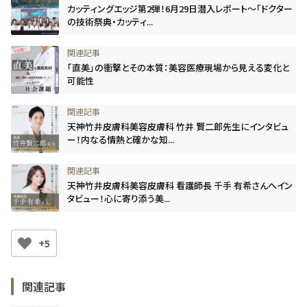
カッティングエッジ第2弾！6月29日潜入レポート～「ドクター
の技術祭典・カッティ...
「直美」の衝撃とその本質：美容医療現場から見える変化と
可能性
天神竹井皮膚科美容皮膚科 竹井 賢二郎先生にインタビュ
ー！内なる情熱と確かな知...
天神竹井皮膚科美容皮膚科 看護師長 千手 有希さんへイン
タビュー！心に寄り添う美...
+5
関連記事