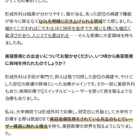
がとても印象的でした。
形成外科は結果が分かりやすく、傷が治る、失った部位の再建で機能
が徐々に戻るなど
QOLを明確に引き上げられる領域
だと感じました。
細かくこだわればこだわるほど技術を追求でき、縦にも横にも幅広く
奥深さがあり、人にとても喜ばれる
……そんな医療に大変興味を持ち
ましたね。
―――美容医療との出会いについてお聞かせください。いつ頃から美容医療
に興味を持たれたのでしょうか？
形成外科は手術が専門で、例えば癌で切除した部位の再建や、やけど
した部位の皮膚の移植といった治療がメインです。その一部に美容外科
もあり、保険診療でQスイッチルビーレーザーを使って痣を取るような
治療もありました。
私は、大学病院では形成外科で診療し、研究日に外勤として大学外で
診療する際は医局OBで
美容皮膚医療をされている先生のもとでレー
ザー機器に触れる機会
を持ち、美容医療の世界を知るようになりまし
た。