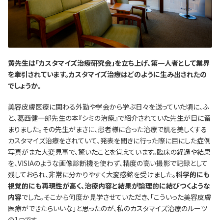
―――黄先生は「カスタマイズ治療研究会」を立ち上げ、第一人者として業界
を牽引されています。カスタマイズ治療はどのように生み出されたの
でしょうか。
美容皮膚医療に関わる外勤や学会から学ぶ日々を送っていた頃に、ふ
と、葛西健一郎先生の本『シミの治療』で紹介されていた先生が目に留
まりました。その先生がまさに、患者様に合った治療で肌を美しくする
カスタマイズ治療をされていて、発表を聞きに行った際に目にした症例
写真がまた大変見事で、驚いたことを覚えています。臨床の経過や結果
を、VISIAのような画像診断機を使わず、精度の高い撮影で記録として
残しておられ、非常に分かりやすく大変感銘を受けました。
科学的にも
視覚的にも再現性が高く、治療内容と結果が論理的に結びつくような
内容
でした。そこから何度か見学させていただき、「こういった美容皮膚
医療ができたらいいな」と思ったのが、私のカスタマイズ治療のルーツ
の1つです。