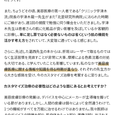
また、ちょうどその頃、美容医療の第一人者である「クリニック宇津木
流」院長の宇津木龍一先生がまだ「北里研究所病院」におられた時期
にご縁があり、週1回の頻度で勉強に伺う機会をいただきました。宇津
木先生は患者さんの肌に化粧品が良い影響を及ぼしているか客観的
に診療し、
単に足し算ではなく必要ないものは省くという肌の機能を
活かす考え方
をされていて、大変理に適っていると感じました。
さらに、先述した葛西先生の本からは、肝斑はレーザーで取るものでは
なく生活習慣を見直すことが非常に大事、摩擦による色素沈着の対処
も大切である、と学んでいたことも影響しています。私のなかで
美容皮
膚医療に関する情報や知識を得る時期が重なり
、それぞれの先生方か
ら大きな感銘を受け、今のカスタマイズ治療を考案するに至りました。
―――カスタマイズ治療の必要性はどのような面にあるとお考えですか？
美容皮膚診療の発展は、デバイスを中心にメーカーが主導権を握って
いる節があります。しかし、人間の皮膚は個々によって全然違うわけで、
1つの機械がすべてを万能に治せるわけではありません。我々医師は
そのデバイスの特徴を知り、肌自体をもっと知り、画像で映し出される