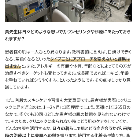
―――黄先生は日々どのような想いでカウンセリングや診療にあたっておら
れますか？
患者様の肌は一人ひとり異なります。教科書的に言えば、日焼けで赤く
なる、茶色くなるといった
タイプごとにアプローチを変えないと結果は
出ません
と。また、アレルギーの有無や体質、年齢などによってその方が
治療すべきターゲットも変わってきます。成長期であればニキビ、年齢
を重ねていればシミやくすみ、といったようにです。その点はしっかり意
識しています。
また、普段のスキンケアや習慣も大変重要です。患者様が実際にクリニ
ックに足を運ぶのは、1～2ヶ月に1回程度でしょう。医師は1年365日の
なかで、多くても10回ほどしか患者様の肌の状態を見られないわけで
す。そのため、クリニックに来られない時にどう肌のケアをしていくか、
どんな内服を活用するか、
日々の暮らしで肌とどう向き合うかが、来院
時の治療以上に美肌への鍵
を握ります。使用する化粧品や塗り方、洗