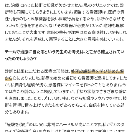
は、治療に応じた技術と知識が欠かせません。私のクリニックでは、診
断時も同席してもらうようにしています。担当する看護師は、医師の責
任・指示のもと医療機器を扱い医療行為をするため、診断からなぜそ
ういった治療をするのか、なぜその機器が必要かといった意味も理解
しておくことが大事です。意図の共有や理解はある意味難しいかもしれ
ませんが、それを達成して実現することに大きな意義を感じています。
―――チームで治療に当たるという先生のお考えは、どこから確立されてい
ったのでしょうか？
診断と結果にこだわる医療の形態は、
美容皮膚診療を学び始めた頃
から
心にありました。診療を始めた当初から看護師と連携してきました
が、私自身も経験が浅く、患者様にマイナスを作ったこともあります。今
では当たり前のようにお話していますが、手探り状態でさまざまな壁に
も直面しました。ただ、苦しい思いもしながら知識やノウハウを得て、技
術を習得し積み上げてきたものがあるからこそ、自信を持てている部
分もあります。
“経験を積む”のは、実は非常にハードルが高いことです。私が『カスタ
マイズ治療研究会』を立ち上げた理由の1つは、これに関連しています。