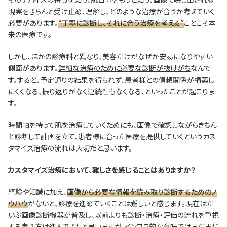
現実をきちんと受け止め、理解し、どのような治療が合うか考えていく
必要があります。
“丁寧に診断し、それに合う治療を考える”
ことこそ本
来の医療です。
しかし、ほかの診療科と異なり、美容だけがなぜか安易になりやすい
側面があります。
詳細な治療のために必要な診断が抜けがち
なんで
す。すると、予定通りの結果を得られず、患者様との信頼関係が構築し
にくくなる、振り返りがなく連続性もなくなる、といったことが起こりま
す。
時間軸を持って肌を治療していくためにも、画像で確認しながらきちん
と診断して計画を立て、患者様に合った医療を提供していくというカス
タマイズ治療の流れは大切だと思います。
―――カスタマイズ治療において、難しさを感じることはありますか？
経験や知識に加え、
画像から必要な情報を読み取り診断するためのノ
ウハウ
がないと、診療を進めていくことは難しいと感じます。現在はだ
いぶ画像診断機器が普及し、以前よりも診断・治療・評価の流れを重視
する考え方は進んできたと思いますが、インフラ的な意味ではまだまだ