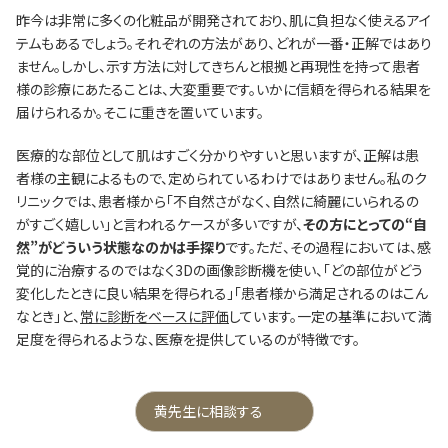
昨今は非常に多くの化粧品が開発されており、肌に負担なく使えるアイ
テムもあるでしょう。それぞれの方法があり、どれが一番・正解ではあり
ません。しかし、示す方法に対してきちんと根拠と再現性を持って患者
様の診療にあたることは、大変重要です。いかに信頼を得られる結果を
届けられるか。そこに重きを置いています。
医療的な部位として肌はすごく分かりやすいと思いますが、正解は患
者様の主観によるもので、定められているわけではありません。私のク
リニックでは、患者様から「不自然さがなく、自然に綺麗にいられるの
がすごく嬉しい」と言われるケースが多いですが、
その方にとっての“自
然”がどういう状態なのかは手探り
です。ただ、その過程においては、感
覚的に治療するのではなく3Dの画像診断機を使い、「どの部位がどう
変化したときに良い結果を得られる」「患者様から満足されるのはこん
なとき」と、
常に診断をベースに評価
しています。一定の基準において満
足度を得られるような、医療を提供しているのが特徴です。
黄先生に相談する