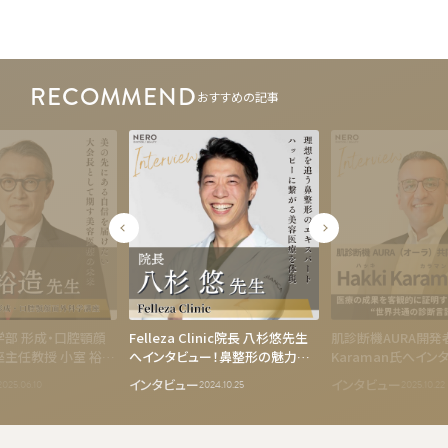
RECOMMEND
おすすめの記事
部 形成・口腔顎顔
Felleza Clinic院長 八杉悠先生
肌診断機AURA開発者
主任教授 小室 裕造
へインタビュー！鼻整形の魅力と
Karaman氏へイン
ビュー！高い倫理観
美容医療業界への想いに迫る
0.1mmの変化まで見
インタビュー
インタビュー
2025.06.10
2024.10.25
2025.10.22
医療実現に向けて
術で美容医療に納得