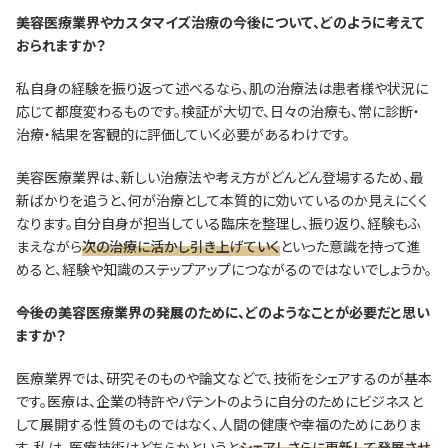
―――美容医療業界やカスタマイズ治療の今後について、どのように考えて
おられますか？
私自身の経験を振り返って述べるなら、肌の治療法は患者様や状況に
応じて都度変わるものです。検証が大切で、日々の治療も、常に診断・
治療・結果を客観的に評価していく必要があるわけです。
美容医療業界は、新しい治療法や考え方がどんどん登場するため、最
新ばかりを追うと、何が治療として本質的に効いているのか見えにくく
なります。自分自身が担当している臨床を整理し、振り返り、経験もふ
まえながら
次の治療に活かし引き上げていく
といった意識を持って進
めると、経験や知識のステップアップにつながるのではないでしょうか。
―――今後の美容医療業界の発展のために、どのようなことが必要だと思い
ますか？
医療業界では、研究そのものや論文などで、技術をシェアするのが基本
です。医療は、企業の特許やパテントのように自分のためにビジネスと
して展開する性質のものではなく、人間の健康や幸福のためにありま
す。私は、医療技術はどちらかというと
シェアしさらに更新して発展させ