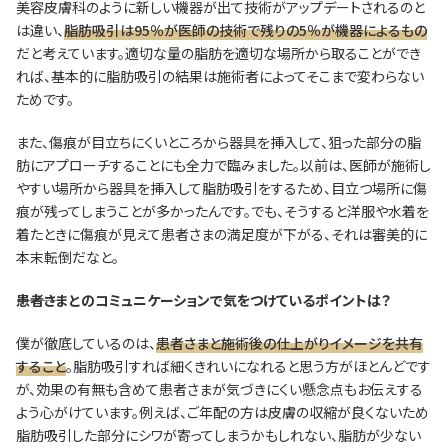
美容皮膚科のように新しい機器が出て技術がアップデートされるのと
は違い、
脂肪吸引は95％が医師の技術で残りの5％が機器によるもの
だと考えています。適切な量の脂肪を適切な場所から取ることができ
れば、基本的に脂肪吸引の結果は施術者によってそこまで変わらない
ためです。
また、傷痕が目立ちにくいところから器具を挿入して、狙った部分の脂
肪にアプローチすることにも全力で臨みました。以前は、医師が施術し
やすい場所から器具を挿入して脂肪吸引をするため、目立つ場所に傷
痕が残ってしまうことが多かったんです。でも、そうすると洋服や水着を
着たときに傷痕が見えて患者さまの満足度が下がる、それは審美的に
本末転倒だなと。
―――患者さまとのコミュニケーションで気をつけているポイントは？
僕が徹底しているのは、
患者さまと施術後の仕上がりイメージを共有
すること
。脂肪吸引すれば細くきれいになれると思う方がほとんどです
が、効果の有無も含めて患者さまが気づきにくい懸念点もお伝えする
よう心がけています。例えば、ご年配の方は皮膚の収縮が良くないため
脂肪吸引した部分にシワが寄ってしまうかもしれない、脂肪が少ない