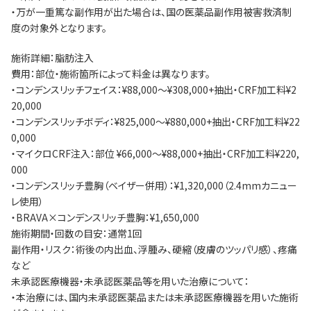
・万が一重篤な副作用が出た場合は、国の医薬品副作用被害救済制
度の対象外となります。
施術詳細：脂肪注入
費用：部位・施術箇所によって料金は異なります。
・コンデンスリッチフェイス：¥88,000～¥308,000+抽出・CRF加工料¥2
20,000
・コンデンスリッチボディ：¥825,000～¥880,000+抽出・CRF加工料¥22
0,000
・マイクロCRF注入：部位 ¥66,000～¥88,000+抽出・CRF加工料¥220,
000
・コンデンスリッチ豊胸（ベイザー併用）：¥1,320,000（2.4mmカニュー
レ使用）
・BRAVA×コンデンスリッチ豊胸：¥1,650,000
施術期間・回数の目安：通常1回
副作用・リスク：術後の内出血、浮腫み、硬縮（皮膚のツッパリ感）、疼痛
など
未承認医療機器・未承認医薬品等を用いた治療について：
・本治療には、国内未承認医薬品または未承認医療機器を用いた施術