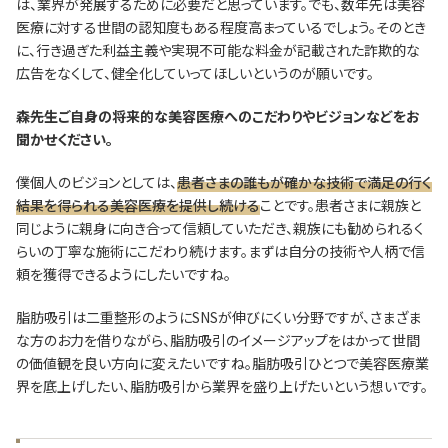
は、業界が発展するために必要だと思っています。でも、数年先は美容
医療に対する世間の認知度もある程度高まっているでしょう。そのとき
に、行き過ぎた利益主義や実現不可能な料金が記載された詐欺的な
広告をなくして、健全化していってほしいというのが願いです。
―――森先生ご自身の将来的な美容医療へのこだわりやビジョンなどをお
聞かせください。
僕個人のビジョンとしては、
患者さまの誰もが確かな技術で満足の行く
結果を得られる美容医療を提供し続ける
ことです。患者さまに親族と
同じように親身に向き合って信頼していただき、親族にも勧められるく
らいの丁寧な施術にこだわり続けます。まずは自分の技術や人柄で信
頼を獲得できるようにしたいですね。
脂肪吸引は二重整形のようにSNSが伸びにくい分野ですが、さまざま
な方のお力を借りながら、脂肪吸引のイメージアップをはかって世間
の価値観を良い方向に変えたいですね。脂肪吸引ひとつで美容医療業
界を底上げしたい、脂肪吸引から業界を盛り上げたいという想いです。