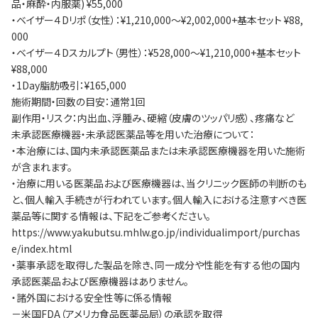
品・麻酔・内服薬) ¥55,000
・ベイザー４Dリポ（女性）：¥1,210,000～¥2,002,000+基本セット ¥88,
000
・ベイザー４Dスカルプト（男性）：¥528,000～¥1,210,000+基本セット
¥88,000
・1Day脂肪吸引：¥165,000
施術期間・回数の目安：通常1回
副作用・リスク：内出血、浮腫み、硬縮（皮膚のツッパリ感）、疼痛など
未承認医療機器・未承認医薬品等を用いた治療について：
・本治療には、国内未承認医薬品または未承認医療機器を用いた施術
が含まれます。
・治療に用いる医薬品および医療機器は、当クリニック医師の判断のも
と、個人輸入手続きが行われています。個人輸入における注意すべき医
薬品等に関する情報は、下記をご参考ください。
https://www.yakubutsu.mhlw.go.jp/individualimport/purchas
e/index.html
・薬事承認を取得した製品を除き、同一成分や性能を有する他の国内
承認医薬品および医療機器はありません。
・諸外国における安全性等に係る情報
－米国FDA（アメリカ食品医薬品局）の承認を取得