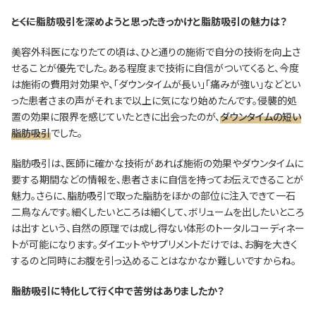
―――とくに脂肪吸引を深めようと思ったきっかけと脂肪吸引の魅力は？
美容外科医になりたての頃は、ひと通りの施術で自分の技術を向上さ
せることが優先でした。ある程度まで技術に自信がついてくると、今度
は施術の費用対効果や、「ダウンタイムが長い」「痛みが強い」などとい
った患者さまの声がそれまで以上に気になり始めたんです。侵襲的処
置の効果に限界を感じていたときに出会ったのが、
ダウンタイムの短い
脂肪吸引
でした。
脂肪吸引は、医師に確かな技術があれば施術の効果やダウンタイムに
要する期間などの情報を、患者さまに自信を持ってお伝えできることが
魅力。さらに、脂肪吸引で取った脂肪をほかの部位に注入できて一石
二鳥なんです。細くしたいところは細くして、ボリュームを出したいところ
は出すという、自然の原理では成し得ない体形のトータルコーディネー
トが可能になります。ダイエットやサプリメントだけでは、お胸を大きく
するのと同時にお腹を引っ込めることはなかなか難しいですからね。
―――脂肪吸引に特化して行く中で苦労はありましたか？