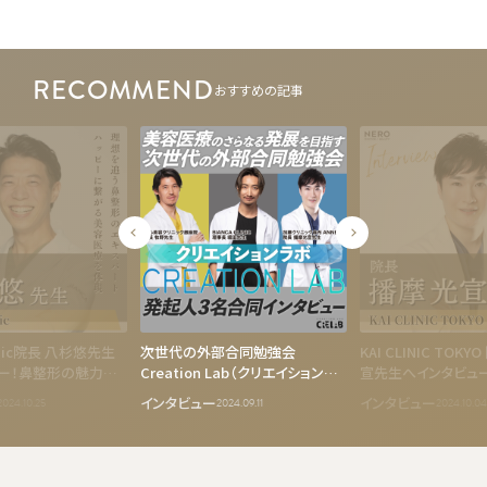
RECOMMEND
おすすめの記事
Clinic院長 八杉悠先生
次世代の外部合同勉強会
KAI CLINIC TOKY
ー！鼻整形の魅力と
Creation Lab（クリエイションラ
宣先生へインタビュ
界への想いに迫る
ボ）発起人の3名へインタビュー！
術で「なりたい顔」を
インタビュー
インタビュー
2024.10.25
2024.09.11
2024.10.04
クリニックの垣根を超えて医師同
士が自由に発言・質問できる