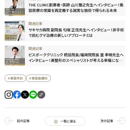
THE CLINIC創業者・医師 山川雅之先生へインタビュー！美
容医療の常識を再定義する誠実な施術で得られる未来
サキサカ病院 副院長 匂坂 正信先生へインタビュー！非手術
で挑むクマ治療の新しいアプローチとは
ビスポーククリニック 統括院長/福岡院院長 室 孝明先生へ
インタビュー！鼻整形のスペシャリストが考える幸福になる
ための“美容医療”のあり方
# 美容外科
# 美容皮膚科
前の記事
次の記事
一覧に戻る