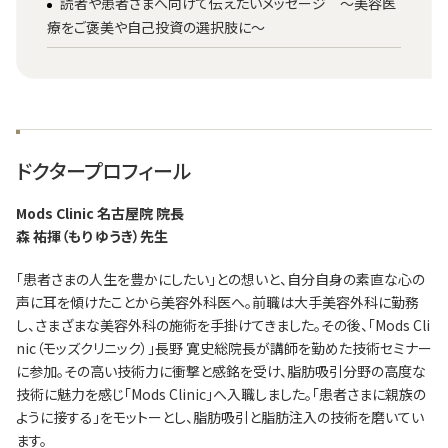
読者や患者さまへ向けて伝えたいメッセージ ～美容医
療をご褒美や自己投資の選択肢に～
ドクタープロフィール
Mods Clinic 名古屋院 院長
森 祐揮（もり ゆうき）先生
「患者さまの人生を豊かにしたい」との想いと、自分自身の素直な心の
声に耳を傾けたことから美容外科医へ。前職は大手美容外科に勤務
し、さまざまな美容外科の施術を手掛けてきました。その後、「Mods Cli
nic（モッズクリニック）」長野 寛史総院長が講師を勤めた技術セミナー
に参加。その高い技術力に衝撃と感銘を受け、脂肪吸引分野の高度な
技術に魅力を感じ「Mods Clinic」へ入職しました。「患者さまに親族の
ように接する」をモットーとし、脂肪吸引と脂肪注入の技術を磨いてい
ます。