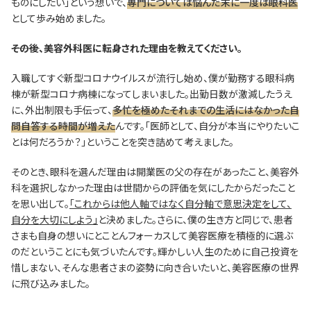
ものにしたい」という想いで、
専門については悩んだ末に一度は眼科医
として歩み始めました。
―――その後、美容外科医に転身された理由を教えてください。
入職してすぐ新型コロナウイルスが流行し始め、僕が勤務する眼科病
棟が新型コロナ病棟になってしまいました。出勤日数が激減したうえ
に、外出制限も手伝って、
多忙を極めたそれまでの生活にはなかった自
問自答する時間が増えた
んです。「医師として、自分が本当にやりたいこ
とは何だろうか？」ということを突き詰めて考えました。
そのとき、眼科を選んだ理由は開業医の父の存在があったこと、美容外
科を選択しなかった理由は世間からの評価を気にしたからだったこと
を思い出して。
「これからは他人軸ではなく自分軸で意思決定をして、
自分を大切にしよう」
と決めました。さらに、僕の生き方と同じで、患者
さまも自身の想いにとことんフォーカスして美容医療を積極的に選ぶ
のだということにも気づいたんです。輝かしい人生のために自己投資を
惜しまない、そんな患者さまの姿勢に向き合いたいと、美容医療の世界
に飛び込みました。