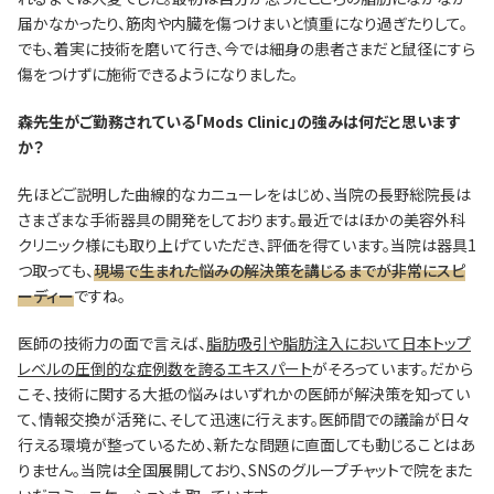
届かなかったり、筋肉や内臓を傷つけまいと慎重になり過ぎたりして。
でも、着実に技術を磨いて行き、今では細身の患者さまだと鼠径にすら
傷をつけずに施術できるようになりました。
―――森先生がご勤務されている「Mods Clinic」の強みは何だと思います
か？
先ほどご説明した曲線的なカニューレをはじめ、当院の長野総院長は
さまざまな手術器具の開発をしております。最近ではほかの美容外科
クリニック様にも取り上げていただき、評価を得ています。当院は器具1
つ取っても、
現場で生まれた悩みの解決策を講じるまでが非常にスピ
ーディー
ですね。
医師の技術力の面で言えば、
脂肪吸引や脂肪注入において日本トップ
レベルの圧倒的な症例数を誇るエキスパート
がそろっています。だから
こそ、技術に関する大抵の悩みはいずれかの医師が解決策を知ってい
て、情報交換が活発に、そして迅速に行えます。医師間での議論が日々
行える環境が整っているため、新たな問題に直面しても動じることはあ
りません。当院は全国展開しており、SNSのグループチャットで院をまた