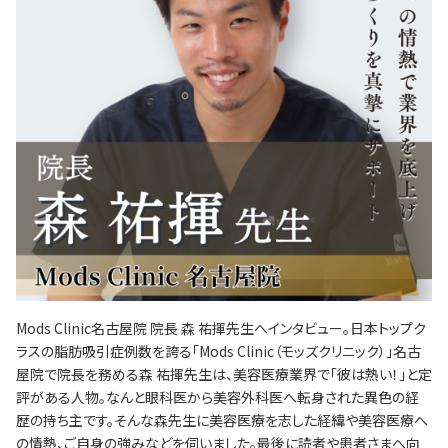
Mods Clinic名古屋院 院長 森 祐揮先生へインタビュー。日本トップク
ラスの脂肪吸引症例数を誇る「Mods Clinic（モッズクリニック）」名古
屋院で院長を務める森 祐揮先生は、美容医療業界で「彼は熱い！」と定
評がある人物。なんと眼科医から美容外科医へ転身された異色の経
歴の持ち主です。そんな森先生に美容医療を志した経緯や美容医療へ
の情熱、ご自身の強みなどを伺いました。最後に読者や患者さまへ向