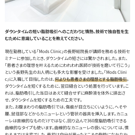
―――ダウンタイムの短い脂肪吸引へのこだわりと情熱、技術で独自性を生
むために意識していることを教えてください。
現在勤務している「Mods Clinic」の長野総院長が講師を務める技術セ
ミナーに参加したとき、ダウンタイムの短さには驚かされました。また、
「患者さまの理想を叶えるためにわれわれ医師が技術を磨いて行こう」
という長野先生のお人柄にも多大な影響を受けました。「Mods Clini
c」に入職して目指したのは、
何よりも患者さまの理想とする脂肪吸引
。
ダウンタイムを短くするために、翌日縫合という処置を行っています。こ
れは、脂肪吸引した当日はあえて縫合せずに麻酔液を体外に排出さ
せ、ダウンタイムを短くするための工夫です。
また、お腹まわりの脂肪吸引では、傷痕が目立ちにくいように、へそや
腰、鼠径部などからカニューレという管状の器具を挿入します。カニュ
ーレは直線的なものだけではなく、回り込んで360度脂肪吸引できる
曲線的なタイプも使います。曲線的なカニューレの扱いについては、慣
れるまでは大変でした。最初は自分が思ったところの脂肪になかなか