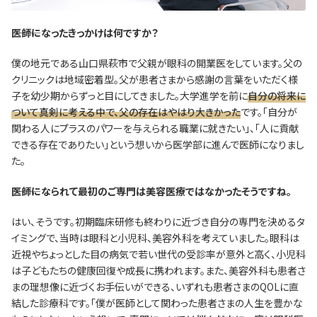
―――医師になったきっかけは何ですか？
僕の地元である山口県萩市で父親が眼科の開業医をしています。父の
クリニックは地域密着型。父が患者さまから感謝の言葉をいただく様
子を幼少期からずっと目にしてきました。大学進学を前に
自分の将来に
ついて真剣に考える中で、父の存在はやはり大きかった
です。「自分が
関わる人にプラスのパワーを与えられる職業に就きたい」、「人に貢献
できる存在でありたい」という想いから医学部に進んで医師になりまし
た。
―――医師になられて最初のご専門は美容医療ではなかったそうですね。
はい、そうです。初期臨床研修も終わりに近づき自分の専門を決めるタ
イミングで、当時は眼科と小児科、美容外科を考えていました。眼科は
近視やちょっとした目の病気で若い世代の受診率が意外と高く、小児科
は子どもたちの健康回復や成長に携われます。また、美容外科も患者さ
まの理想像に近づくお手伝いができる、いずれも患者さまのQOLに直
結した診療科です。「僕が医師として関わった患者さまの人生を豊かな