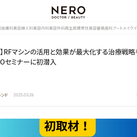
容皮膚科
美容婦人科
美容内科
美容外科
再生医療
男性美容
審美歯科
アートメイク
イ
材】RFマシンの活用と効果が最大化する治療戦略
ABOセミナーに初潜入
レンド
2025.03.26