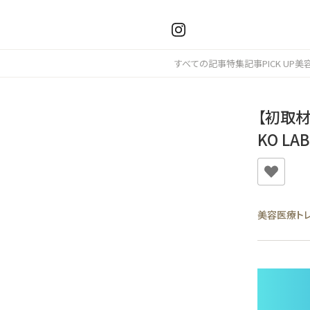
すべての記事
特集記事
PICK UP
美
【初取
KO L
美容医療ト