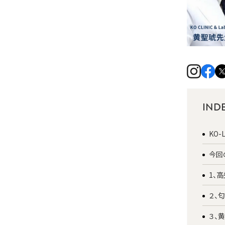
IND
KO
今回
1、
２、
３、