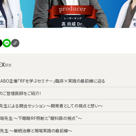
EX
-LABO主催「RFを学ぶセミナー」臨床×実践の最前線に迫る
のご登壇医師をご紹介！
高先生による開会セッション ～開発者としての視点と想い～
匂坂先生 ～下眼瞼RF照射と“眼科医の視点”～
黄先生 ～継続治療と現場実践の最前線～