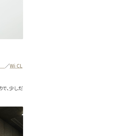
ク
／
Wi CL
ので、少しだ