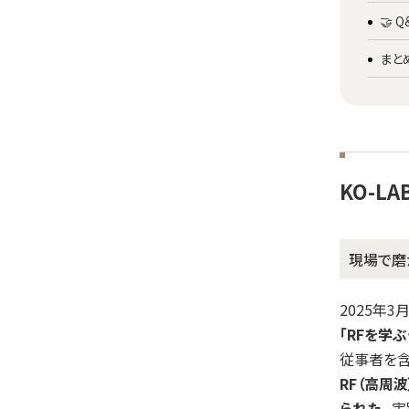
🤝
まと
KO-L
現場で磨
2025年
「RFを学
従事者を含
RF（高周
られた。
実