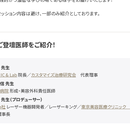
ッション内容は避け、一部のみ紹介としております。
ご登壇医師をご紹介！
 先生
IC & Lab
院長／
カスタマイズ治療研究会
代表理事
正信 先生
カ病院
形成・美容外科責任医師
威 先生（プロデューサー）
ch社
レーザー機器開発者／レーザーキング／
東京美容医療クリニッ
事長