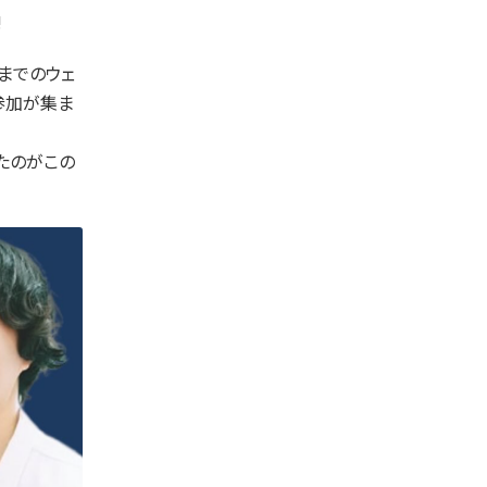
!
れまでのウェ
の参加が集ま
たのがこの