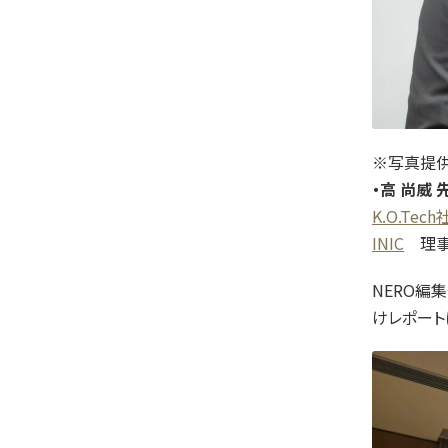
※写真提供
・高 尚威
K.O.Tech
INIC
理事
NERO編
けレポートに