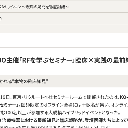
 Q&Aセッション ～現場の疑問を徹底討議～
め
ABO主催「RFを学ぶセミナー」臨床×実践の最
かれる“本物の臨床知見”
3月19日、東京・リクルート本社セミナールームで開催されたのは、
KO
ぶセミナー」
。医師限定のオフライン会場には十数名が集い、オンラ
む100名以上が参加する大規模ハイブリッドイベントとなった。
波）治療機器における最新知見と臨床戦略が、登壇医師たちによって
践的かつ濃密な学びの場である様子をお届けいたします！