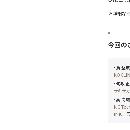
※詳細なセ
今回の
・黄 聖琥
KO CLIN
・匂坂 
サキサ
・高 尚
K.O.Te
INIC
理