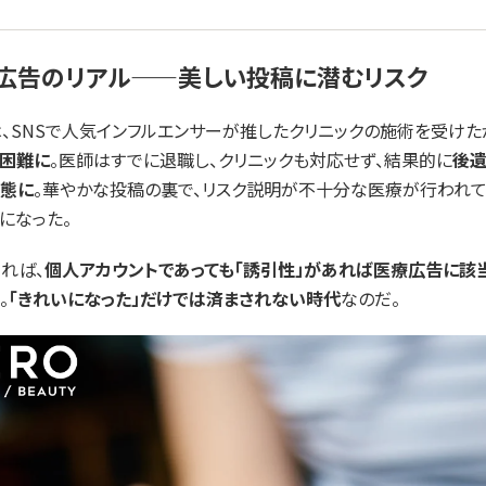
NS広告のリアル——美しい投稿に潜むリスク
、SNSで人気インフルエンサーが推したクリニックの施術を受けた
が困難に
。医師はすでに退職し、クリニックも対応せず、結果的に
後遺
事態に
。華やかな投稿の裏で、リスク説明が不十分な医療が行われ
になった。
れば、
個人アカウントであっても「誘引性」があれば医療広告に該
。
「きれいになった」だけでは済まされない時代
なのだ。