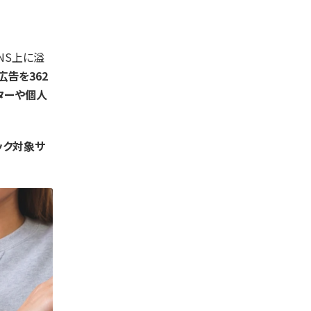
NS上に溢
告を362
ターや個人
ック対象サ