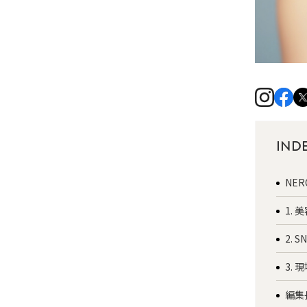
IND
NE
1.
2.
3.
編集