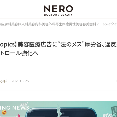
容皮膚科
美容婦人科
美容内科
美容外科
再生医療
男性美容
審美歯科
アートメイク
イ
 Topics】美容医療広告に“法のメス”――厚労省、違
パトロール強化へ
レンド
2025.03.25