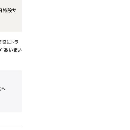
1日特設サ
実際にトラ
の“あいまい
化へ