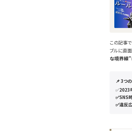
この記事で
ブルに直面
な境界線”
📌
3つ
✅
202
✅SNS
✅
違反