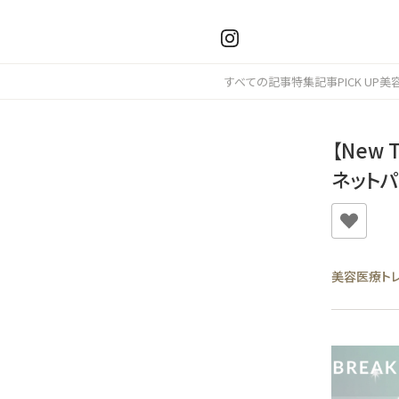
すべての記事
特集記事
PICK UP
美
【New
ネット
美容医療ト