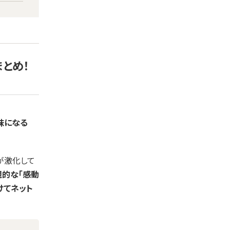
まとめ！
昧になる
が激化して
観的な「感動
けてネット