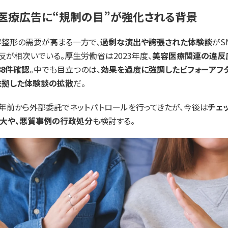
美容医療広告に“規制の目”が強化される背景
整形の需要が高まる一方で、
過剰な演出や誇張された体験談
がS
反が相次いでいる。厚生労働省は2023年度、
美容医療関連の違反広
88件確認
。中でも目立つのは、
効果を過度に強調したビフォーアフ
依拠した体験談の拡散
だ。
年前から外部委託でネットパトロールを行ってきたが、今後は
チェ
大や、悪質事例の行政処分
も検討する。