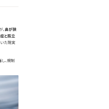
が、
鼻が狭
症と孤立
ていた現実
当
し、規制