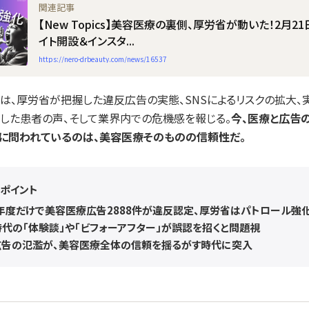
【New Topics】美容医療の裏側、厚労省が動いた！2月2
イト開設＆インスタ...
https://nero-drbeauty.com/news/16537
は、厚労省が把握した違反広告の実態、SNSによるリスクの拡大、
した患者の声、そして業界内での危機感を報じる。
今、医療と広告
に問われているのは、美容医療そのものの信頼性だ。
のポイント
3年度だけで美容医療広告2888件が違反認定、厚労省はパトロール強
時代の「体験談」や「ビフォーアフター」が誤認を招くと問題視
広告の氾濫が、美容医療全体の信頼を揺るがす時代に突入