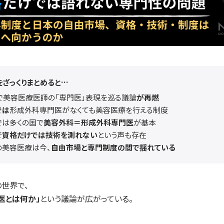
事をざっくりまとめると…
Sで美容医療医師の「専門医」表現を巡る議論
が再燃
では
形成外科専門医がなくても美容医療を行える制度
では多くの国で
美容外科＝形成外科専門医
が基本
で
資格だけでは技術を測れない
という声も存在
の美容医療は今、
自由市場と専門制度の間で揺れている
世界で、
医とは何か」
という議論が広がっている。