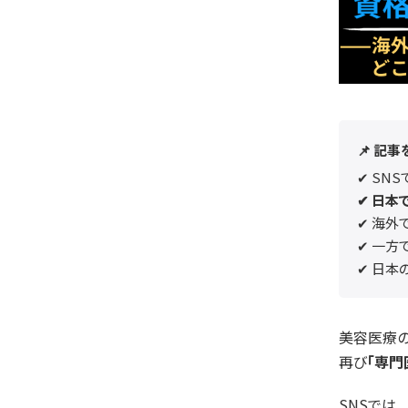
📌 記
✔ SN
✔ 日本
✔ 海外
✔ 一方
✔ 日本
美容医療の
再び
「専門
SNSでは