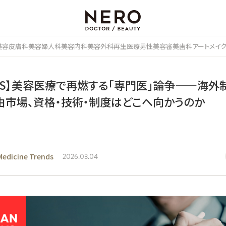
美容皮膚科
美容婦人科
美容内科
美容外科
再生医療
男性美容
審美歯科
アートメイ
ICS】美容医療で再燃する「専門医」論争——海外
由市場、資格・技術・制度はどこへ向かうのか
Medicine Trends
2026.03.04