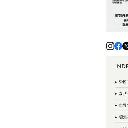
IND
SN
なぜ
世界
編集