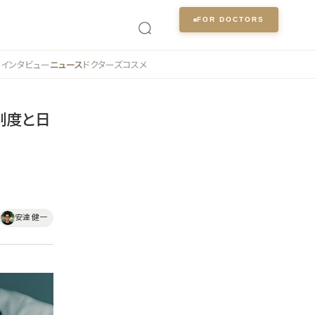
FOR DOCTORS
ク
インタビュー
ニュース
ドクターズコスメ
制度と日
安達 健一