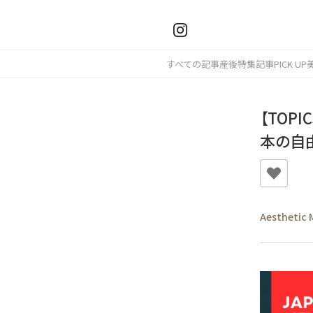
すべての記事
産後
特集記事
PICK UP
【TOP
本の自
Aesthetic 