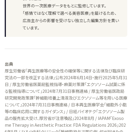
世界の一次医療データをもとに監修しています。
「感情ではなく理解で選べる美容医療」を届けるため、
広告主からの影響を受けない独立した編集方針を貫い
ています。
出典
厚生労働省「再生医療等の安全性の確保等に関する法律及び臨床研
究法の一部を改正する法律」公布2024年6月14日・施行2025年5月31
日 / 厚生労働省医薬局監視指導・麻薬対策課「エクソソーム試薬に係
る監視指導について」2024年7月31日事務連絡 / 厚生労働省医政局
研究開発政策課「幹細胞培養上清液及びエクソソーム等を用いる医療
について」2024年7月31日事務連絡 / 日本再生医療学会「細胞外小胞
等の臨床応用に関するガイダンス」 / 日経バイオテク「エクソソーム製
品の販売拡大受け、厚労省が注意喚起」2024年8月 / IAPAM「Exoso
me Therapy in Aesthetic Practice: FDA Regulations 2026」202
6年5月 / ひろつ内科クリニック「幹細胞投与で死亡例、何が起きたの