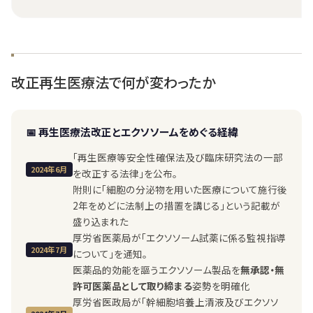
改正再生医療法で何が変わったか
📅 再生医療法改正とエクソソームをめぐる経緯
「再生医療等安全性確保法及び臨床研究法の一部
2024年6月
を改正する法律」を公布。
附則に「細胞の分泌物を用いた医療について施行後
2年をめどに法制上の措置を講じる」という記載が
盛り込まれた
厚労省医薬局が「エクソソーム試薬に係る監視指導
2024年7月
について」を通知。
医薬品的効能を謳うエクソソーム製品を
無承認・無
許可医薬品として取り締まる
姿勢を明確化
厚労省医政局が「幹細胞培養上清液及びエクソソ