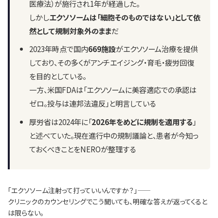
医療法）が施行され1年が経過した。
しかし
エクソソームは「細胞そのものではない」として依
然として規制対象外のまま
だ
2023年時点で国内
669施設
がエクソソーム治療を提供
しており、その多くがアンチエイジング・育毛・疲労回復
を目的としている。
一方、米国FDAは「エクソソームに美容適応での承認は
ゼロ。投与は連邦法違反」と明言している
厚労省は2024年に「
2026年をめどに規制を適用する
」
と述べていた。現在進行中の規制議論と、患者が今知っ
ておくべきことをNEROが整理する
「エクソソーム注射って打っていいんですか？」——
クリニックのカウンセリングでこう聞いても、明確な答えが返ってくると
は限らない。