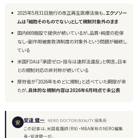
2025年5月31日施行の改正再生医療法後も、
エクソソー
ムは「細胞そのものでない」として規制対象外のまま
国内669施設で提供が続いているが、品質・純度の担保
なし・副作用被害救済制度の対象外という問題が継続し
ている
米国FDAは「承認ゼロ・投与は連邦法違反」と明言。日本
との規制対応の非対称が続いている
厚労省が「2026年をめどに規制」と述べていた期限が来
たが、
具体的な規制内容は2026年6月時点で未公表
安達 健一
NERO DOCTOR/BEAUTY 編集長
安
この記事は、米国看護師（RN）・MBA保有のNERO編集
長・安達健一が、