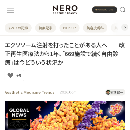
FOR DOCTORS
すべての記事
特集記事
PICK UP
美容皮膚科
美容婦人
エクソソーム注射を打ったことがある人へ——改
正再生医療法から1年、「669施設で続く自由診
療」は今どういう状況か
+5
Aesthetic Medicine Trends
2026.06.11
安達 健一