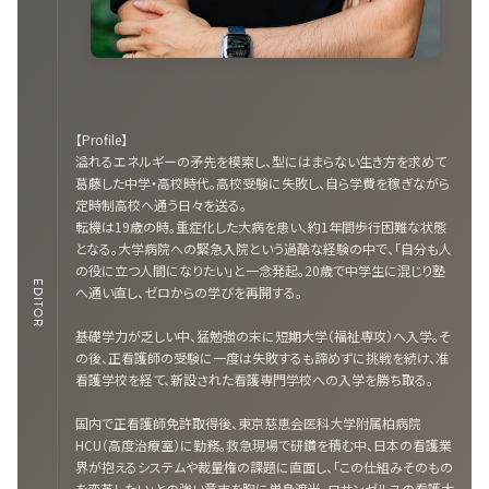
【Profile】
溢れるエネルギーの矛先を模索し、型にはまらない生き方を求めて
葛藤した中学・高校時代。高校受験に失敗し、自ら学費を稼ぎながら
定時制高校へ通う日々を送る。
転機は19歳の時。重症化した大病を患い、約1年間歩行困難な状態
となる。大学病院への緊急入院という過酷な経験の中で、「自分も人
の役に立つ人間になりたい」と一念発起。20歳で中学生に混じり塾
EDITOR
へ通い直し、ゼロからの学びを再開する。
基礎学力が乏しい中、猛勉強の末に短期大学（福祉専攻）へ入学。そ
の後、正看護師の受験に一度は失敗するも諦めずに挑戦を続け、准
看護学校を経て、新設された看護専門学校への入学を勝ち取る。
国内で正看護師免許取得後、東京慈恵会医科大学附属柏病院
HCU（高度治療室）に勤務。救急現場で研鑽を積む中、日本の看護業
界が抱えるシステムや裁量権の課題に直面し、「この仕組みそのもの
を変革したい」との強い意志を胸に単身渡米。ロサンゼルスの看護大