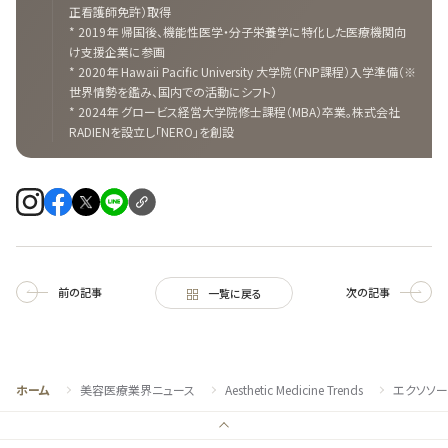
正看護師免許）取得
* 2019年 帰国後、機能性医学・分子栄養学に特化した医療機関向
け支援企業に参画
* 2020年 Hawaii Pacific University 大学院（FNP課程）入学準備（※
世界情勢を鑑み、国内での活動にシフト）
* 2024年 グロービス経営大学院修士課程（MBA）卒業。株式会社
RADIENを設立し「NERO」を創設
前の記事
次の記事
一覧に戻る
ホーム
美容医療業界ニュース
Aesthetic Medicine Trends
エクソソー