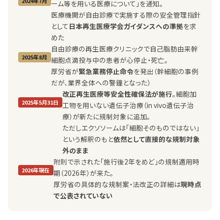
2024年7月
ーム等を用いる医療について」を通知。
医療機関が自由診療で実施する際の安全管理指針
として
日本再生医療学会ガイダンスへの準拠
を求
めた
自由診療の再生医療クリニックで自己脂肪由来幹
2025年8月
細胞点滴投与中の患者が心停止・死亡。
厚労省が
緊急業務停止命令
を発出（幹細胞の事例
だが、業界全体への警鐘となった）
改正再生医療等安全性確保法が施行
。細胞加
2025年5月31日
工物を用いない遺伝子治療（in vivo遺伝子治
療）が新たに規制対象に追加。
ただしエクソソームは「細胞そのものではない」
という解釈のもと
依然として直接的な規制対象
外のまま
附則で示された「施行後2年をめど」の規制適用時
2026年現在
期（2026年）が来た。
厚労省の具体的な規制案・法改正の詳細は
現時点
で公表されていない