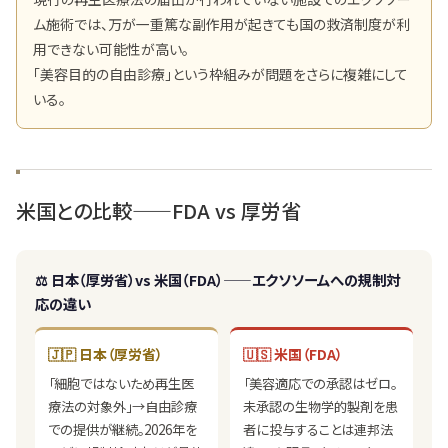
ム施術では、万が一重篤な副作用が起きても国の救済制度が利
用できない可能性が高い。
「美容目的の自由診療」という枠組みが問題をさらに複雑にして
いる。
米国との比較——FDA vs 厚労省
⚖️ 日本（厚労省）vs 米国（FDA）——エクソソームへの規制対
応の違い
🇯🇵 日本（厚労省）
🇺🇸 米国（FDA）
「細胞ではないため再生医
「美容適応での承認はゼロ。
療法の対象外」→自由診療
未承認の生物学的製剤を患
での提供が継続。2026年を
者に投与することは連邦法