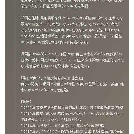
学を卒業し、米国正看護師（BSN/RN）を取得。
米国在住時、最も衝撃を受けたのは人々の「健康に対する圧倒的な
意識の高さ」だった。病気になってから対処するのではなく、病気に
ならない身体づくりや健康寿命の在り方そのものを説く「Lifestyle
Medicine（生活習慣改善による医学）」の概念に深く共感。この経験
は、自身の医療観を大きく変える契機となる。
帰国後は5年間にわたり、予防医療・再生医療などの「未病」領域の
普及に従事。国民の健康リテラシー向上と自由診療の適正化を目指
し、経営学修士（MBA）を取得後、自社を設立。
「誰もが自律した健康美を育める社会を」
自らの闘病と、米国で確信した「予防医学」の重要性を礎に、美容・健
康医療メディア「NERO」を創設。
【経歴】
* 2009年 東京慈恵会医科大学附属柏病院 HCU（高度治療室）勤務
* 2013年 関東の数々の病院をバックパッカーをしながら看護師とし
ては異例なフリースタイルで研鑽を積む
* 2014年 フィリピンに約2年滞在し、英語を独学で習得
* 2017年 ANGELES COLLEGE（米国看護大学）BSN 卒業、RN（米国