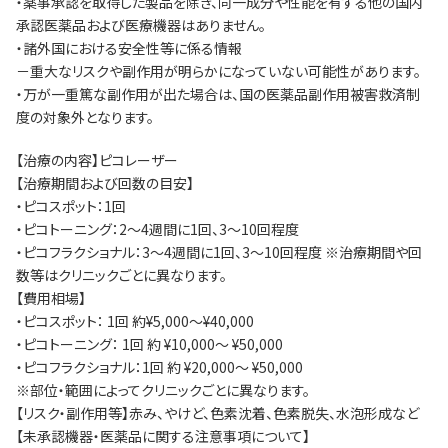
・薬事承認を取得した製品を除き、同一成分や性能を有する他の国内
承認医薬品および医療機器はありません。
・諸外国における安全性等に係る情報
－重大なリスクや副作用が明らかになっていない可能性があります。
・万が一重篤な副作用が出た場合は、国の医薬品副作用被害救済制
度の対象外となります。
【治療の内容】ピコレーザー
【治療期間および回数の目安】
・ピコスポット：1回
・ピコトーニング：2～4週間に1回、3～10回程度
・ピコフラクショナル：3～4週間に1回、3～10回程度 ※治療期間や回
数等はクリニックごとに異なります。
【費用相場】
・ピコスポット： 1回 約¥5,000～¥40,000
・ピコトーニング： 1回 約 ¥10,000～ ¥50,000
・ピコフラクショナル：1回 約 ¥20,000～ ¥50,000
※部位・範囲によってクリニックごとに異なります。
【リスク・副作用等】赤み、やけど、色素沈着、色素脱失、水泡形成など
【未承認機器・医薬品に関する注意事項について】