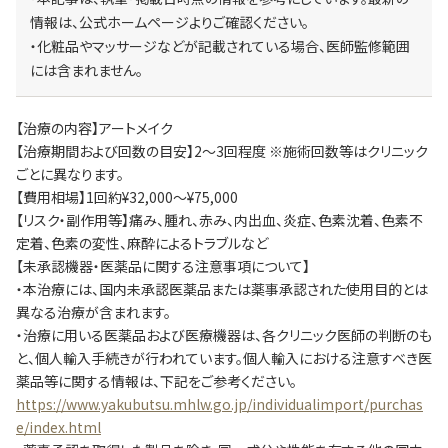
情報は、公式ホームページよりご確認ください。
・化粧品やマッサージなどが記載されている場合、医師監修範囲
には含まれません。
【治療の内容】アートメイク
【治療期間および回数の目安】2～3回程度 ※施術回数等はクリニック
ごとに異なります。
【費用相場】1回約¥32,000～¥75,000
【リスク・副作用等】痛み、腫れ、赤み、内出血、炎症、色素沈着、色素不
定着、色素の変性、麻酔によるトラブルなど
【未承認機器・医薬品に関する注意事項について】
・本治療には、国内未承認医薬品または薬事承認された使用目的とは
異なる治療が含まれます。
・治療に用いる医薬品および医療機器は、各クリニック医師の判断のも
と、個人輸入手続きが行われています。個人輸入における注意すべき医
薬品等に関する情報は、下記をご参考ください。
https://www.yakubutsu.mhlw.go.jp/individualimport/purchas
e/index.html