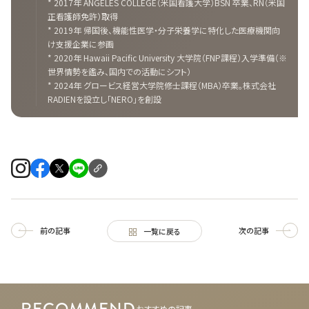
* 2017年 ANGELES COLLEGE（米国看護大学）BSN 卒業、RN（米国
正看護師免許）取得
* 2019年 帰国後、機能性医学・分子栄養学に特化した医療機関向
け支援企業に参画
* 2020年 Hawaii Pacific University 大学院（FNP課程）入学準備（※
世界情勢を鑑み、国内での活動にシフト）
* 2024年 グロービス経営大学院修士課程（MBA）卒業。株式会社
RADIENを設立し「NERO」を創設
前の記事
次の記事
一覧に戻る
RECOMMEND
おすすめの記事