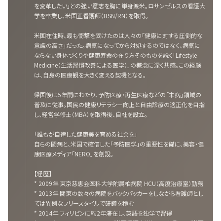
を変革したい」との強い意志を胸に単身渡米。ロサンゼルスの看護大
学を卒業し、米国正看護師（BSN/RN）を取得。
米国在住時、最も衝撃を受けたのは人々の「健康に対する圧倒的な
意識の高さ」だった。病気になってから対処するのではなく、病気に
ならない身体づくりや健康寿命の在り方そのものを説く「Lifestyle
Medicine（生活習慣改善による医学）」の概念に深く共感。この経験
は、自身の医療観を大きく変える契機となる。
帰国後は5年間にわたり、予防医療・再生医療などの「未病」領域の
普及に従事。国民の健康リテラシー向上と自由診療の適正化を目指
し、経営学修士（MBA）を取得後、自社を設立。
「誰もが自律した健康美を育める社会を」
自らの闘病と、米国で確信した「予防医学」の重要性を礎に、美容・健
康医療メディア「NERO」を創設。
【経歴】
* 2009年 東京慈恵会医科大学附属柏病院 HCU（高度治療室）勤務
* 2013年 関東の数々の病院をバックパッカーをしながら看護師とし
ては異例なフリースタイルで研鑽を積む
* 2014年 フィリピンに約2年滞在し、英語を独学で習得