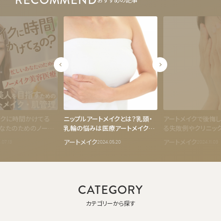
イクに時間かけてる
ニップルアートメイクとは？乳頭・
アートメイクで後悔し
なたのためのノーメ
乳輪の悩みは医療アートメイクで
る失敗例やクリニッ
！すっぴん美人を目
軽くする
ントを解説
アートメイク
アートメイク
.07.13
2024.05.20
2024.11.03
療アートメイク・肌管
CATEGORY
カテゴリーから探す