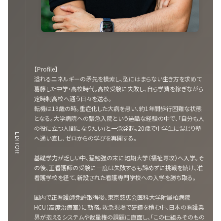
【Profile】
溢れるエネルギーの矛先を模索し、型にはまらない生き方を求めて
葛藤した中学・高校時代。高校受験に失敗し、自ら学費を稼ぎながら
定時制高校へ通う日々を送る。
転機は19歳の時。重症化した大病を患い、約1年間歩行困難な状態
となる。大学病院への緊急入院という過酷な経験の中で、「自分も人
の役に立つ人間になりたい」と一念発起。20歳で中学生に混じり塾
EDITOR
へ通い直し、ゼロからの学びを再開する。
基礎学力が乏しい中、猛勉強の末に短期大学（福祉専攻）へ入学。そ
の後、正看護師の受験に一度は失敗するも諦めずに挑戦を続け、准
看護学校を経て、新設された看護専門学校への入学を勝ち取る。
国内で正看護師免許取得後、東京慈恵会医科大学附属柏病院
HCU（高度治療室）に勤務。救急現場で研鑽を積む中、日本の看護業
界が抱えるシステムや裁量権の課題に直面し、「この仕組みそのもの