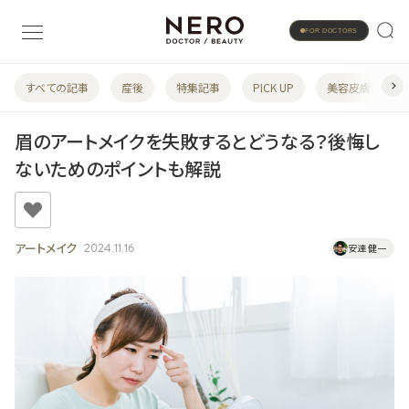
FOR DOCTORS
すべての記事
産後
特集記事
PICK UP
美容皮膚科
眉のアートメイクを失敗するとどうなる？後悔し
ないためのポイントも解説
アートメイク
2024.11.16
安達 健一