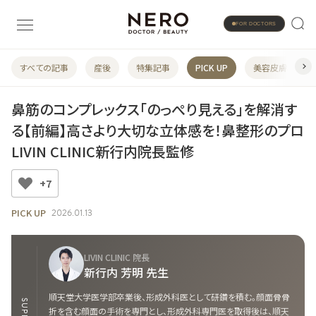
FOR DOCTORS
すべての記事
産後
特集記事
PICK UP
美容皮膚科
鼻筋のコンプレックス「のっぺり見える」を解消す
る【前編】高さより大切な立体感を！鼻整形のプロ
LIVIN CLINIC新行内院長監修
+7
PICK UP
2026.01.13
LIVIN CLINIC 院長
新行内 芳明 先生
順天堂大学医学部卒業後、形成外科医として研鑽を積む。顔面骨骨
折を含む顔面の手術を専門とし、形成外科専門医を取得後は、順天