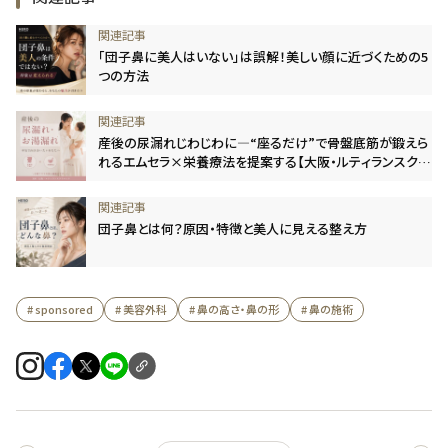
「団子鼻に美人はいない」は誤解！美しい顔に近づくための5
つの方法
産後の尿漏れじわじわに―“座るだけ”で骨盤底筋が鍛えら
れるエムセラ×栄養療法を提案する【大阪・ルティランスクリ
ニック】
団子鼻とは何？原因・特徴と美人に見える整え方
# sponsored
# 美容外科
# 鼻の高さ・鼻の形
# 鼻の施術