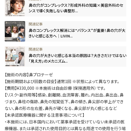
鼻の穴がコンプレックス？形成外科の知識×美容外科のセ
ンスで導く失敗しない鼻整形...
鼻のコンプレックス解消には“バランス”が重要！鼻の穴が大
きいと感じる方へ｜LIVIN...
鼻の穴が大きいと感じる本当の原因は？大きさだけではない
「見え方」のメカニズム...
【施術の内容】鼻プロテーゼ
【施術期間および回数の目安】通常1回 ※状態によって異なります。
【費用】¥330,000 ※本施術は自由診療（保険適用外）です。
【リスク・副作用等】感染、創離開、血流障害、腫れ、内出血、鼻出血、鼻
づまり、鼻柱の傷跡、鼻先の知覚低下、鼻の傾き、鼻尖部の挙上ができ
ない、鼻の形の左右差、鼻先が硬くなる、鼻尖部が丸く感じるなど
【未承認医療機器に関する注意事項について】
・本施術には、日本国内において薬事承認を受けていない未承認の医
療機器、または承認された使用目的とは異なる用途での使用を行う場