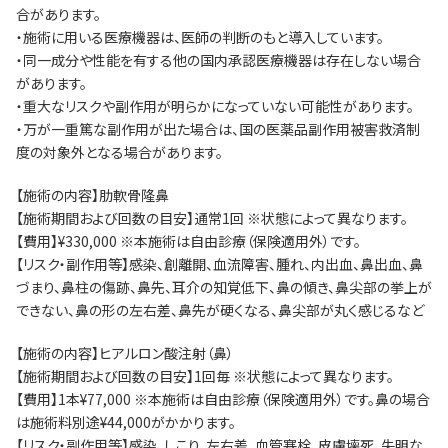
合があります。
・施術に用いる医療機器は、医師の判断のもと導入しています。
・同一成分や性能を有する他の国内承認医療機器は存在しない場合
があります。
・重大なリスクや副作用が明らかになっていない可能性があります。
・万が一重篤な副作用が出た場合は、国の医薬品副作用被害救済制
度の対象外となる場合があります。
【施術の内容】肋軟骨隆鼻
【施術期間および回数の目安】通常1回 ※状態によって異なります。
【費用】¥330,000 ※本施術は自由診療（保険適用外）です。
【リスク・副作用等】感染、創離開、血流障害、腫れ、内出血、鼻出血、鼻
づまり、鼻柱の傷跡、鼻先、耳介の知覚低下、鼻の傾き、鼻尖部の挙上が
できない、鼻の形の左右差、鼻先が硬くなる、鼻尖部が丸く感じるなど
【施術の内容】ヒアルロン酸注射（鼻）
【施術期間および回数の目安】1回毎 ※状態によって異なります。
【費用】1本¥77,000 ※本施術は自由診療（保険適用外）です。鼻の場合
は施術料別途¥44,000がかかります。
【リスク・副作用等】感染、しこり、左右差、血管塞栓、皮膚壊死、失明な