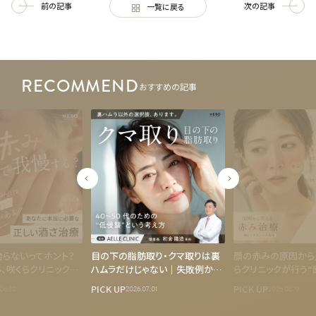
前の記事
次の記事
一覧に戻る
RECOMMEND
おすすめの記事
らないってホント？
目の下の脂肪取り・クマ取りは裏
顔の赤みの原因から
、咲くらクリニックで
ハムラだけじゃない｜失敗例から
らクリニックが行う“
医師監修】
考える40〜50代が知るべき“低侵
赤み治療
PICK UP
PICK UP
06.30
2026.07.01
2026.06.19
襲”という選択