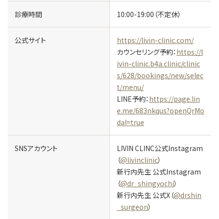
診療時間
10:00-19:00（不定休）
公式サイト
https://livin-clinic.com/
カウンセリング予約：
https://l
ivin-clinic.b4a.clinic/clinic
s/628/bookings/new/selec
t/menu/
LINE予約：
https://page.lin
e.me/683nkqus?openQrMo
dal=true
SNSアカウント
LIVIN CLINC公式Instagram
（
@livinclinic
）
新行内先生 公式Instagram
（
@dr_shingyochi
）
新行内先生 公式X（
@drshin
_surgeon
）