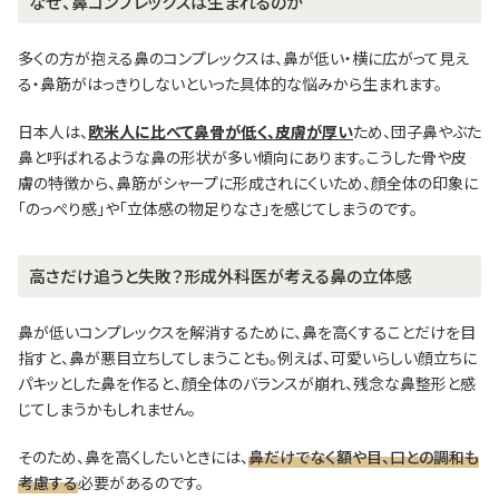
なぜ、鼻コンプレックスは生まれるのか
多くの方が抱える鼻のコンプレックスは、鼻が低い・横に広がって見え
る・鼻筋がはっきりしないといった具体的な悩みから生まれます。
日本人は、
欧米人に比べて鼻骨が低く、皮膚が厚い
ため、団子鼻やぶた
鼻と呼ばれるような鼻の形状が多い傾向にあります。こうした骨や皮
膚の特徴から、鼻筋がシャープに形成されにくいため、顔全体の印象に
「のっぺり感」や「立体感の物足りなさ」を感じてしまうのです。
高さだけ追うと失敗？形成外科医が考える鼻の立体感
鼻が低いコンプレックスを解消するために、鼻を高くすることだけを目
指すと、鼻が悪目立ちしてしまうことも。例えば、可愛いらしい顔立ちに
パキッとした鼻を作ると、顔全体のバランスが崩れ、残念な鼻整形と感
じてしまうかもしれません。
そのため、鼻を高くしたいときには、
鼻だけでなく額や目、口との調和も
考慮する
必要があるのです。