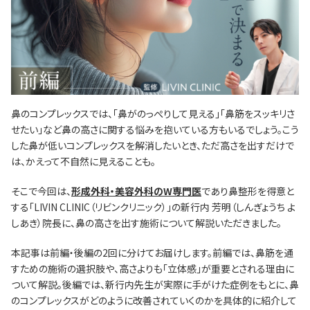
鼻のコンプレックスでは、「鼻がのっぺりして見える」「鼻筋をスッキリさ
せたい」など鼻の高さに関する悩みを抱いている方もいるでしょう。こう
した鼻が低いコンプレックスを解消したいとき、ただ高さを出すだけで
は、かえって不自然に見えることも。
そこで今回は、
形成外科・美容外科のW専門医
であり鼻整形を得意と
する「LIVIN CLINIC（リビンクリニック）」の新行内 芳明（しんぎょうち よ
しあき）院長に、鼻の高さを出す施術について解説いただきました。
本記事は前編・後編の2回に分けてお届けします。前編では、鼻筋を通
すための施術の選択肢や、高さよりも「立体感」が重要とされる理由に
ついて解説。後編では、新行内先生が実際に手がけた症例をもとに、鼻
のコンプレックスがどのように改善されていくのかを具体的に紹介して