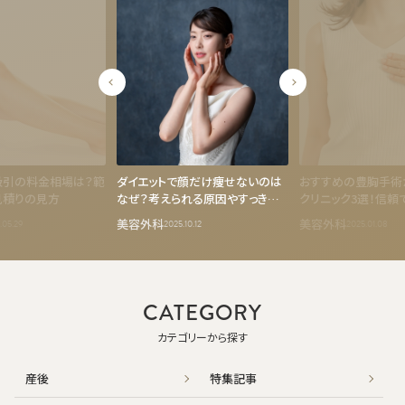
吸引の料金相場は？範
ダイエットで顔だけ痩せないのは
おすすめの豊胸手術
見積りの見方
なぜ？考えられる原因やすっきり
クリニック3選！信頼
小顔を目指せる美容医療7選
クの選び方
美容外科
美容外科
.05.29
2025.10.12
2025.01.08
CATEGORY
カテゴリーから探す
産後
特集記事