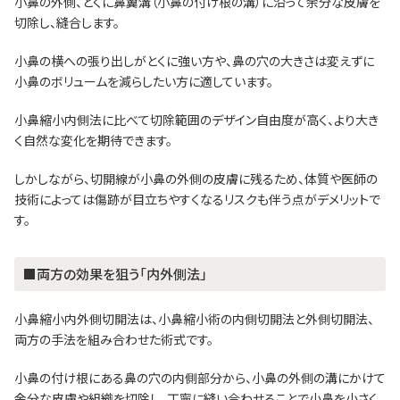
小鼻の外側、とくに鼻翼溝（小鼻の付け根の溝）に沿って余分な皮膚を
切除し、縫合します。
小鼻の横への張り出しがとくに強い方や、鼻の穴の大きさは変えずに
小鼻のボリュームを減らしたい方に適しています。
小鼻縮小内側法に比べて切除範囲のデザイン自由度が高く、より大き
く自然な変化を期待できます。
しかしながら、切開線が小鼻の外側の皮膚に残るため、体質や医師の
技術によっては傷跡が目立ちやすくなるリスクも伴う点がデメリットで
す。
■両方の効果を狙う「内外側法」
小鼻縮小内外側切開法は、小鼻縮小術の内側切開法と外側切開法、
両方の手法を組み合わせた術式です。
小鼻の付け根にある鼻の穴の内側部分から、小鼻の外側の溝にかけて
余分な皮膚や組織を切除し、丁寧に縫い合わせることで小鼻を小さく