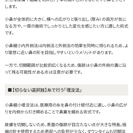
します。
小鼻が全体的に大きく、横への広がりと張り出し（厚み）の両方が気に
なる方や、一度の施術でしっかりとした変化を感じたい方に適した術式
です。
小鼻縮小内外側法は内側法と外側法の効果を同時に得られるため、よ
り理想に近い鼻の形を目指しやすいというメリットがあります。
一方で、切開範囲が比較的広くなるため、傷跡は小鼻の外側の溝に沿
って残る可能性がある点は注意が必要です。
■【切らない選択肢】糸で行う「埋没法」
小鼻縮小埋没法は、医療用の糸を鼻の付け根付近に通し、小鼻の広が
りを内側から引き締めることで鼻翼を縮める術式です。
皮膚を切開しないため、表面の傷跡が目立たない点が大きな特長。極
細の針を使用するため患部への負担が少なく、ダウンタイムも切開法