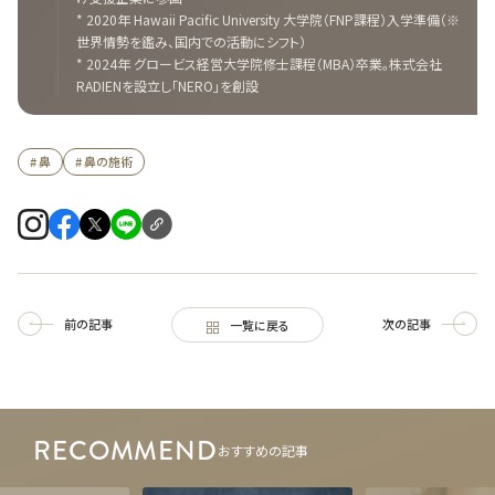
* 2020年 Hawaii Pacific University 大学院（FNP課程）入学準備（※
世界情勢を鑑み、国内での活動にシフト）
* 2024年 グロービス経営大学院修士課程（MBA）卒業。株式会社
RADIENを設立し「NERO」を創設
# 鼻
# 鼻の施術
前の記事
次の記事
一覧に戻る
RECOMMEND
おすすめの記事