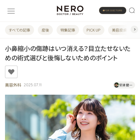
FOR DOCTORS
すべての記事
産後
特集記事
PICK UP
美容皮膚科
小鼻縮小の傷跡はいつ消える？目立たせないた
めの術式選びと後悔しないためのポイント
美容外科
2025.07.11
安達 健一