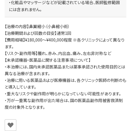
・化粧品やマッサージなどが記載されている場合、医師監修範囲
には含まれません。
【治療の内容】鼻翼縮小（小鼻縮小術）
【治療期間および回数の目安】通常1回
【費用相場】¥180,000～¥400,000程度 ※各クリニックによって異なり
ます。
【リスク・副作用等】腫れ、赤み、内出血、痛み、左右非対称など
【未承認機器・医薬品に関する注意事項について】
・本治療には、国内未承認医薬品または薬事承認された使用目的とは
異なる治療が含まれます。
・治療に用いる医薬品および医療機器は、各クリニック医師の判断のも
と導入しています。
・重大なリスクや副作用が明らかになっていない可能性があります。
・万が一重篤な副作用が出た場合は、国の医薬品副作用被害救済制
度の対象外となります。