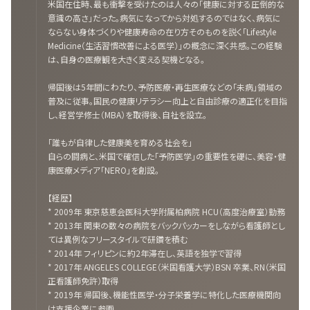
米国在住時、最も衝撃を受けたのは人々の「健康に対する圧倒的な
意識の高さ」だった。病気になってから対処するのではなく、病気に
ならない身体づくりや健康寿命の在り方そのものを説く「Lifestyle
Medicine（生活習慣改善による医学）」の概念に深く共感。この経験
は、自身の医療観を大きく変える契機となる。
帰国後は5年間にわたり、予防医療・再生医療などの「未病」領域の
普及に従事。国民の健康リテラシー向上と自由診療の適正化を目指
し、経営学修士（MBA）を取得後、自社を設立。
「誰もが自律した健康美を育める社会を」
自らの闘病と、米国で確信した「予防医学」の重要性を礎に、美容・健
康医療メディア「NERO」を創設。
【経歴】
* 2009年 東京慈恵会医科大学附属柏病院 HCU（高度治療室）勤務
* 2013年 関東の数々の病院をバックパッカーをしながら看護師とし
ては異例なフリースタイルで研鑽を積む
* 2014年 フィリピンに約2年滞在し、英語を独学で習得
* 2017年 ANGELES COLLEGE（米国看護大学）BSN 卒業、RN（米国
正看護師免許）取得
* 2019年 帰国後、機能性医学・分子栄養学に特化した医療機関向
け支援企業に参画