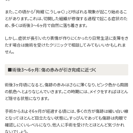
また、この頃から「拘縮（こうしゅく）」と呼ばれる現象が起こり始めるこ
とがあります。これは、切開した組織が修復する過程で起こる症状のた
め、多くは術後3～6ヶ月で自然に落ち着きます。
しかし、症状が長引いたり表情が作りにくかったり日常生活に支障をき
たす場合は施術を受けたクリニックで相談してみてもいいかもしれま
せん。
■術後3～6ヶ月：傷の赤みが引き完成に近づく
術後3ヶ月頃になると、傷跡の赤みはさらに薄くなり、ピンク色から周囲
の肌色へとよりなじんでいきます。この時期には、メイクをすればほとん
ど隠せる状態になります。
手術からおよそ6ヶ月が経過する頃には、多くの方が傷跡は細い白い線
となってほとんど目立たない状態に。すっぴんであっても傷跡は肉眼で
確認しにくいレベルになり、他人に手術を受けたとほとんど気づかれ
ないでしょう。