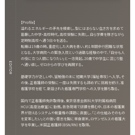
【Profile】
溢れるエネルギーの矛先を模索し、型にはまらない生き方を求めて
葛藤した中学・高校時代。高校受験に失敗し、自ら学費を稼ぎながら
定時制高校へ通う日々を送る。
転機は19歳の時。重症化した大病を患い、約1年間歩行困難な状態
となる。大学病院への緊急入院という過酷な経験の中で、「自分も人
の役に立つ人間になりたい」と一念発起。20歳で中学生に混じり塾
EDITOR
へ通い直し、ゼロからの学びを再開する。
基礎学力が乏しい中、猛勉強の末に短期大学（福祉専攻）へ入学。そ
の後、正看護師の受験に一度は失敗するも諦めずに挑戦を続け、准
看護学校を経て、新設された看護専門学校への入学を勝ち取る。
国内で正看護師免許取得後、東京慈恵会医科大学附属柏病院
HCU（高度治療室）に勤務。救急現場で研鑽を積む中、日本の看護業
界が抱えるシステムや裁量権の課題に直面し、「この仕組みそのもの
を変革したい」との強い意志を胸に単身渡米。ロサンゼルスの看護大
学を卒業し、米国正看護師（BSN/RN）を取得。