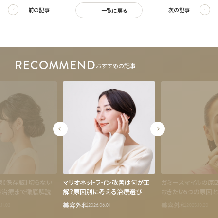
前の記事
次の記事
一覧に戻る
RECOMMEND
おすすめの記事
【保存版】切らない
マリオネットライン改善は何が正
ガミースマイルの原
科治療まで徹底解説
解？原因別に考える治療選び
おきたい5つの原因と
美容外科
美容外科
11.03
2026.06.01
2025.10.20