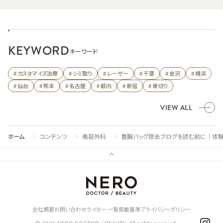
KEYWORD
キーワード
# カスタマイズ治療
# シミ取り
# レーザー
# 千葉
# 金沢
# 横浜
# 仙台
# 熊本
# 名古屋
# 都内
# 新宿
# 骨切り
VIEW ALL
ホーム
コンテンツ
美容外科
豊胸バッグ除去ブログを読む前に｜体
会社概要
お問い合わせ
ライター 一覧
掲載基準
プライバシーポリシー