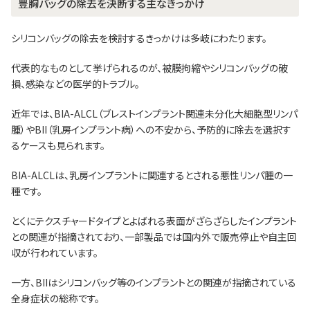
豊胸バッグの除去を決断する主なきっかけ
シリコンバッグの除去を検討するきっかけは多岐にわたります。
代表的なものとして挙げられるのが、被膜拘縮やシリコンバッグの破
損、感染などの医学的トラブル。
近年では、BIA-ALCL（ブレストインプラント関連未分化大細胞型リンパ
腫）やBII（乳房インプラント病）への不安から、予防的に除去を選択す
るケースも見られます。
BIA-ALCLは、乳房インプラントに関連するとされる悪性リンパ腫の一
種です。
とくにテクスチャードタイプとよばれる表面がざらざらしたインプラント
との関連が指摘されており、一部製品では国内外で販売停止や自主回
収が行われています。
一方、BIIはシリコンバッグ等のインプラントとの関連が指摘されている
全身症状の総称です。