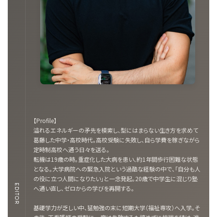
【Profile】
溢れるエネルギーの矛先を模索し、型にはまらない生き方を求めて
葛藤した中学・高校時代。高校受験に失敗し、自ら学費を稼ぎながら
定時制高校へ通う日々を送る。
転機は19歳の時。重症化した大病を患い、約1年間歩行困難な状態
となる。大学病院への緊急入院という過酷な経験の中で、「自分も人
の役に立つ人間になりたい」と一念発起。20歳で中学生に混じり塾
EDITOR
へ通い直し、ゼロからの学びを再開する。
基礎学力が乏しい中、猛勉強の末に短期大学（福祉専攻）へ入学。そ