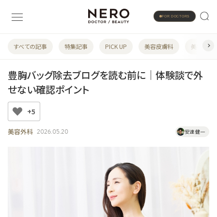
FOR DOCTORS
すべての記事
特集記事
PICK UP
美容皮膚科
美容婦人
豊胸バッグ除去ブログを読む前に｜体験談で外
せない確認ポイント
+5
美容外科
2026.05.20
安達 健一