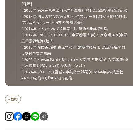
【経歴】
* 2009年 東京慈恵会医科大学附属柏病院 HCU（高度治療室）勤務
* 2013年 関東の数々の病院をバックパッカーをしながら看護師とし
ては異例なフリースタイルで研鑽を積む
* 2014年 フィリピンに約2年滞在し、英語を独学で習得
* 2017年 ANGELES COLLEGE（米国看護大学）BSN 卒業、RN（米国
正看護師免許）取得
* 2019年 帰国後、機能性医学・分子栄養学に特化した医療機関向
け支援企業に参画
* 2020年 Hawaii Pacific University 大学院（FNP課程）入学準備（※
世界情勢を鑑み、国内での活動にシフト）
* 2024年 グロービス経営大学院修士課程（MBA）卒業。株式会社
RADIENを設立し「NERO」を創設
# 豊胸