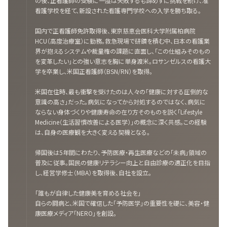
の後、正看護師の受験に一度は失敗するも諦めずに挑戦を続け、准
看護学校を経て、新設された看護専門学校への入学を勝ち取る。
国内で正看護師免許取得後、東京慈恵会医科大学附属柏病院
HCU（高度治療室）に勤務。救急現場で研鑽を積む中、日本の看護業
界が抱えるシステムや裁量権の課題に直面し、「この仕組みそのもの
を変革したい」との強い意志を胸に単身渡米。ロサンゼルスの看護大
学を卒業し、米国正看護師（BSN/RN）を取得。
米国在住時、最も衝撃を受けたのは人々の「健康に対する圧倒的な
意識の高さ」だった。病気になってから対処するのではなく、病気に
ならない身体づくりや健康寿命の在り方そのものを説く「Lifestyle
Medicine（生活習慣改善による医学）」の概念に深く共感。この経験
は、自身の医療観を大きく変える契機となる。
帰国後は5年間にわたり、予防医療・再生医療などの「未病」領域の
普及に従事。国民の健康リテラシー向上と自由診療の適正化を目指
し、経営学修士（MBA）を取得後、自社を設立。
「誰もが自律した健康美を育める社会を」
自らの闘病と、米国で確信した「予防医学」の重要性を礎に、美容・健
康医療メディア「NERO」を創設。