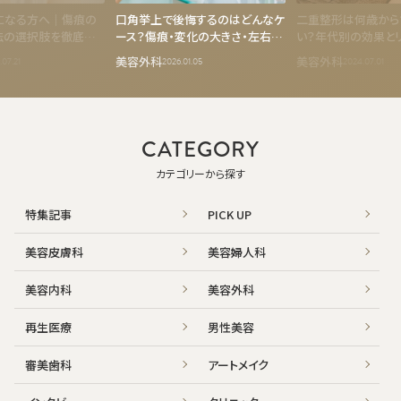
になる方へ｜傷痕の
口角挙上で後悔するのはどんなケ
二重整形は何歳から
法の選択肢を徹底解
ース？傷痕・変化の大きさ・左右差
い？年代別の効果と
を冷静にチェック
美容外科
美容外科
.07.21
2026.01.05
2024.07.01
CATEGORY
カテゴリーから探す
特集記事
PICK UP
美容皮膚科
美容婦人科
美容内科
美容外科
再生医療
男性美容
審美歯科
アートメイク