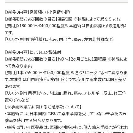
【施術の内容】鼻翼縮小（小鼻縮小術）
【施術期間および回数の目安】通常1回 ※状態によって異なります。
【費用】¥180,000～¥400,000程度※本施術は自由診療（保険適用外）
です。
【リスク・副作用等】腫れ、赤み、内出血、痛み、左右非対称など
【施術の内容】ヒアルロン酸注射
【施術期間および回数の目安】約9～12ヶ月ごとに1回程度 ※状態によ
って異なります。
【費用】1本 ¥55,000～¥150,000程度 ※各クリニックによって異なりま
す。本施術は自由診療（保険適用外）です。使用する本数には個人差が
あります。
【リスク・副作用等】赤み、内出血、腫れ、痛み、アレルギー反応、修正位
置のずれなど
【未承認医薬品に関する注意事項について】
・本施術には、日本国内において薬事承認を受けていない未承認の医
薬品を使用する場合があります。
・施術に用いる医薬品は、医師の判断のもと、個人輸入手続きが行われ