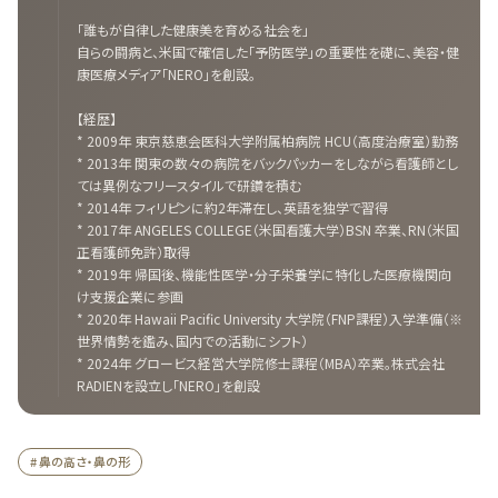
「誰もが自律した健康美を育める社会を」
自らの闘病と、米国で確信した「予防医学」の重要性を礎に、美容・健
康医療メディア「NERO」を創設。
【経歴】
* 2009年 東京慈恵会医科大学附属柏病院 HCU（高度治療室）勤務
* 2013年 関東の数々の病院をバックパッカーをしながら看護師とし
ては異例なフリースタイルで研鑽を積む
* 2014年 フィリピンに約2年滞在し、英語を独学で習得
* 2017年 ANGELES COLLEGE（米国看護大学）BSN 卒業、RN（米国
正看護師免許）取得
* 2019年 帰国後、機能性医学・分子栄養学に特化した医療機関向
け支援企業に参画
* 2020年 Hawaii Pacific University 大学院（FNP課程）入学準備（※
世界情勢を鑑み、国内での活動にシフト）
* 2024年 グロービス経営大学院修士課程（MBA）卒業。株式会社
RADIENを設立し「NERO」を創設
# 鼻の高さ・鼻の形