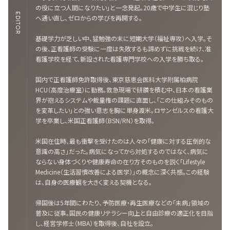
の役に立つ人間になりたい」と一念発起。20歳で中学生に混じり塾
EDITOR
へ通い直し、ゼロからの学びを再開する。
基礎学力が乏しい中、猛勉強の末に短期大学（福祉専攻）へ入学。そ
の後、正看護師の受験に一度は失敗するも諦めずに挑戦を続け、准
看護学校を経て、新設された看護専門学校への入学を勝ち取る。
国内で正看護師免許取得後、東京慈恵会医科大学附属柏病院
HCU（高度治療室）に勤務。救急現場で研鑽を積む中、日本の看護業
界が抱えるシステムや裁量権の課題に直面し、「この仕組みそのもの
を変革したい」との強い意志を胸に単身渡米。ロサンゼルスの看護大
学を卒業し、米国正看護師（BSN/RN）を取得。
米国在住時、最も衝撃を受けたのは人々の「健康に対する圧倒的な
意識の高さ」だった。病気になってから対処するのではなく、病気に
ならない身体づくりや健康寿命の在り方そのものを説く「Lifestyle
Medicine（生活習慣改善による医学）」の概念に深く共感。この経験
は、自身の医療観を大きく変える契機となる。
帰国後は5年間にわたり、予防医療・再生医療などの「未病」領域の
普及に従事。国民の健康リテラシー向上と自由診療の適正化を目指
し、経営学修士（MBA）を取得後、自社を設立。