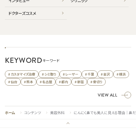
インタビュー
クリニック
ドクターズコスメ
KEYWORD
キーワード
# カスタマイズ治療
# シミ取り
# レーザー
# 千葉
# 金沢
# 横浜
# 仙台
# 熊本
# 名古屋
# 都内
# 新宿
# 骨切り
VIEW ALL
ホーム
コンテンツ
美容外科
にんにく鼻でも美人に見える理由｜鼻だ