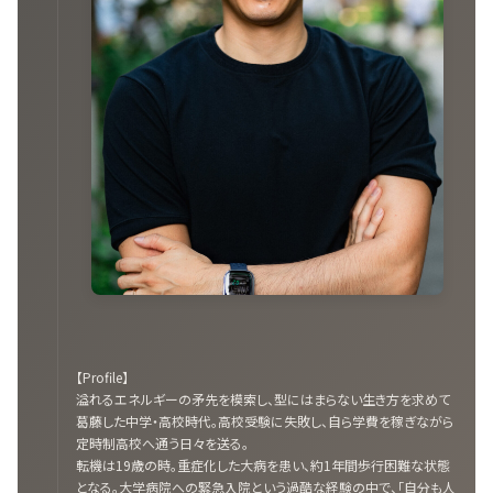
【Profile】
溢れるエネルギーの矛先を模索し、型にはまらない生き方を求めて
葛藤した中学・高校時代。高校受験に失敗し、自ら学費を稼ぎながら
定時制高校へ通う日々を送る。
転機は19歳の時。重症化した大病を患い、約1年間歩行困難な状態
となる。大学病院への緊急入院という過酷な経験の中で、「自分も人