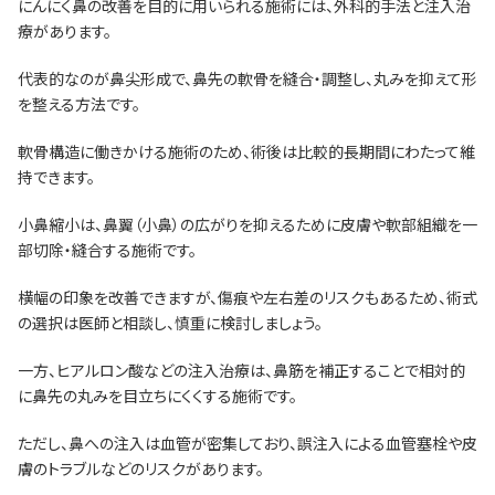
にんにく鼻の改善を目的に用いられる施術には、外科的手法と注入治
療があります。
代表的なのが鼻尖形成で、鼻先の軟骨を縫合・調整し、丸みを抑えて形
を整える方法です。
軟骨構造に働きかける施術のため、術後は比較的長期間にわたって維
持できます。
小鼻縮小は、鼻翼（小鼻）の広がりを抑えるために皮膚や軟部組織を一
部切除・縫合する施術です。
横幅の印象を改善できますが、傷痕や左右差のリスクもあるため、術式
の選択は医師と相談し、慎重に検討しましょう。
一方、ヒアルロン酸などの注入治療は、鼻筋を補正することで相対的
に鼻先の丸みを目立ちにくくする施術です。
ただし、鼻への注入は血管が密集しており、誤注入による血管塞栓や皮
膚のトラブルなどのリスクがあります。