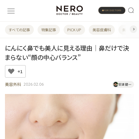
FOR DOCTORS
すべての記事
特集記事
PICK UP
美容皮膚科
美容婦人
にんにく鼻でも美人に見える理由｜鼻だけで決
まらない“顔の中心バランス”
+1
美容外科
2026.02.06
安達 健一