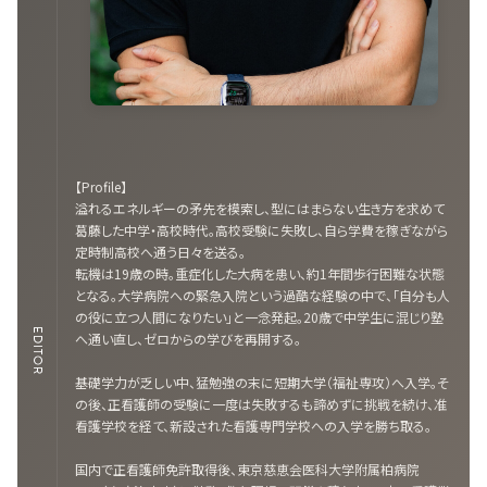
【Profile】
溢れるエネルギーの矛先を模索し、型にはまらない生き方を求めて
葛藤した中学・高校時代。高校受験に失敗し、自ら学費を稼ぎながら
定時制高校へ通う日々を送る。
転機は19歳の時。重症化した大病を患い、約1年間歩行困難な状態
となる。大学病院への緊急入院という過酷な経験の中で、「自分も人
の役に立つ人間になりたい」と一念発起。20歳で中学生に混じり塾
EDITOR
へ通い直し、ゼロからの学びを再開する。
基礎学力が乏しい中、猛勉強の末に短期大学（福祉専攻）へ入学。そ
の後、正看護師の受験に一度は失敗するも諦めずに挑戦を続け、准
看護学校を経て、新設された看護専門学校への入学を勝ち取る。
国内で正看護師免許取得後、東京慈恵会医科大学附属柏病院