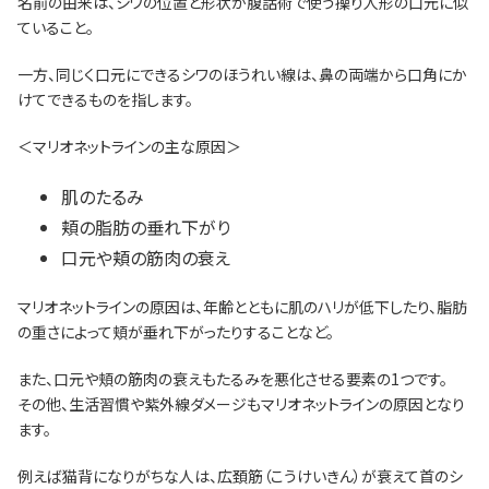
名前の由来は、シワの位置と形状が腹話術で使う操り人形の口元に似
ていること。
一方、同じく口元にできるシワのほうれい線は、鼻の両端から口角にか
けてできるものを指します。
＜マリオネットラインの主な原因＞
肌のたるみ
頬の脂肪の垂れ下がり
口元や頬の筋肉の衰え
マリオネットラインの原因は、年齢とともに肌のハリが低下したり、脂肪
の重さによって頬が垂れ下がったりすることなど。
また、口元や頬の筋肉の衰えもたるみを悪化させる要素の1つです。
その他、生活習慣や紫外線ダメージもマリオネットラインの原因となり
ます。
例えば猫背になりがちな人は、広頚筋（こうけいきん）が衰えて首のシ