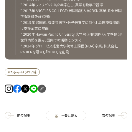
* 2014年 フィリピンに約2年滞在し、英語を独学で習得
* 2017年 ANGELES COLLEGE（米国看護大学）BSN 卒業、RN（米国
正看護師免許）取得
* 2019年 帰国後、機能性医学・分子栄養学に特化した医療機関向
け支援企業に参画
* 2020年 Hawaii Pacific University 大学院（FNP課程）入学準備（※
世界情勢を鑑み、国内での活動にシフト）
* 2024年 グロービス経営大学院修士課程（MBA）卒業。株式会社
RADIENを設立し「NERO」を創設
# たるみ・ほうれい線
前の記事
次の記事
一覧に戻る