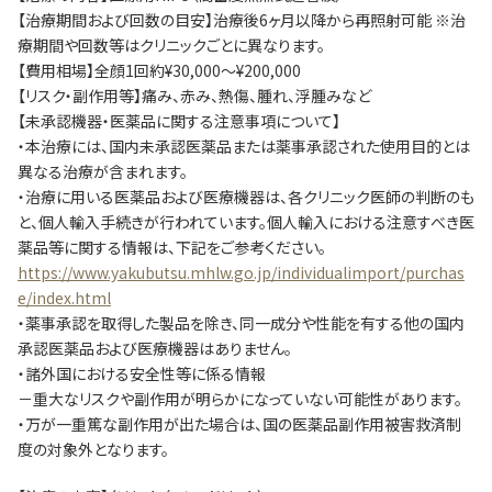
【治療期間および回数の目安】治療後6ヶ月以降から再照射可能 ※治
療期間や回数等はクリニックごとに異なります。
【費用相場】全顔1回約¥30,000～¥200,000
【リスク・副作用等】痛み、赤み、熱傷、腫れ、浮腫みなど
【未承認機器・医薬品に関する注意事項について】
・本治療には、国内未承認医薬品または薬事承認された使用目的とは
異なる治療が含まれます。
・治療に用いる医薬品および医療機器は、各クリニック医師の判断のも
と、個人輸入手続きが行われています。個人輸入における注意すべき医
薬品等に関する情報は、下記をご参考ください。
https://www.yakubutsu.mhlw.go.jp/individualimport/purchas
e/index.html
・薬事承認を取得した製品を除き、同一成分や性能を有する他の国内
承認医薬品および医療機器はありません。
・諸外国における安全性等に係る情報
－重大なリスクや副作用が明らかになっていない可能性があります。
・万が一重篤な副作用が出た場合は、国の医薬品副作用被害救済制
度の対象外となります。