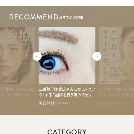
RECOMMEND
おすすめの記事
マを治療する方法を総
二重整形は彼氏や夫にカミングア
クマ取りのおすすめ
ル・ベビコラなどの注
ウトする？施術を行う際のチェック
らない方へ｜失敗を
ハムラ・裏ハムラ～
ポイントも解説
ロセス」の見方【アエ
美容外科
PICK UP
.04.22
2024.06.19
2026.07.13
で徹底解説
監修】
CATEGORY