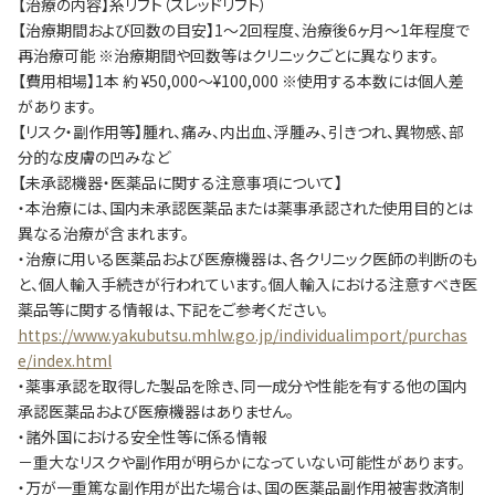
【治療の内容】糸リフト（スレッドリフト）
【治療期間および回数の目安】1～2回程度、治療後6ヶ月～1年程度で
再治療可能 ※治療期間や回数等はクリニックごとに異なります。
【費用相場】1本 約 ¥50,000～¥100,000 ※使用する本数には個人差
があります。
【リスク・副作用等】腫れ、痛み、内出血、浮腫み、引きつれ、異物感、部
分的な皮膚の凹みなど
【未承認機器・医薬品に関する注意事項について】
・本治療には、国内未承認医薬品または薬事承認された使用目的とは
異なる治療が含まれます。
・治療に用いる医薬品および医療機器は、各クリニック医師の判断のも
と、個人輸入手続きが行われています。個人輸入における注意すべき医
薬品等に関する情報は、下記をご参考ください。
https://www.yakubutsu.mhlw.go.jp/individualimport/purchas
e/index.html
・薬事承認を取得した製品を除き、同一成分や性能を有する他の国内
承認医薬品および医療機器はありません。
・諸外国における安全性等に係る情報
－重大なリスクや副作用が明らかになっていない可能性があります。
・万が一重篤な副作用が出た場合は、国の医薬品副作用被害救済制