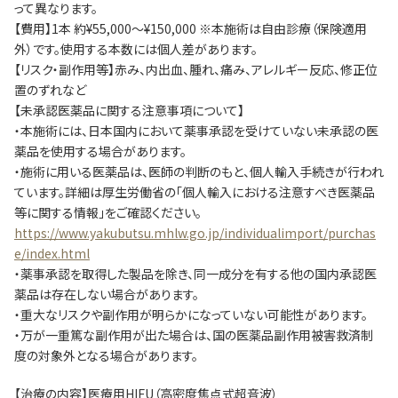
って異なります。
【費用】1本 約¥55,000～¥150,000 ※本施術は自由診療（保険適用
外）です。使用する本数には個人差があります。
【リスク・副作用等】赤み、内出血、腫れ、痛み、アレルギー反応、修正位
置のずれなど
【未承認医薬品に関する注意事項について】
・本施術には、日本国内において薬事承認を受けていない未承認の医
薬品を使用する場合があります。
・施術に用いる医薬品は、医師の判断のもと、個人輸入手続きが行われ
ています。詳細は厚生労働省の「個人輸入における注意すべき医薬品
等に関する情報」をご確認ください。
https://www.yakubutsu.mhlw.go.jp/individualimport/purchas
e/index.html
・薬事承認を取得した製品を除き、同一成分を有する他の国内承認医
薬品は存在しない場合があります。
・重大なリスクや副作用が明らかになっていない可能性があります。
・万が一重篤な副作用が出た場合は、国の医薬品副作用被害救済制
度の対象外となる場合があります。
【治療の内容】医療用HIFU（高密度焦点式超音波）