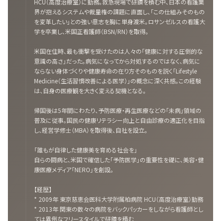
HCU（高度治療室）に勤務。救急現場で研鑽を積む中、日本の看護業
界が抱えるシステムや裁量権の課題に直面し、「この仕組みそのもの
を変革したい」との強い意志を胸に単身渡米。ロサンゼルスの看護大
学を卒業し、米国正看護師（BSN/RN）を取得。
米国在住時、最も衝撃を受けたのは人々の「健康に対する圧倒的な
意識の高さ」だった。病気になってから対処するのではなく、病気に
ならない身体づくりや健康寿命の在り方そのものを説く「Lifestyle
Medicine（生活習慣改善による医学）」の概念に深く共感。この経験
は、自身の医療観を大きく変える契機となる。
帰国後は5年間にわたり、予防医療・再生医療などの「未病」領域の
普及に従事。国民の健康リテラシー向上と自由診療の適正化を目指
し、経営学修士（MBA）を取得後、自社を設立。
「誰もが自律した健康美を育める社会を」
自らの闘病と、米国で確信した「予防医学」の重要性を礎に、美容・健
康医療メディア「NERO」を創設。
【経歴】
* 2009年 東京慈恵会医科大学附属柏病院 HCU（高度治療室）勤務
* 2013年 関東の数々の病院をバックパッカーをしながら看護師とし
ては異例なフリースタイルで研鑽を積む