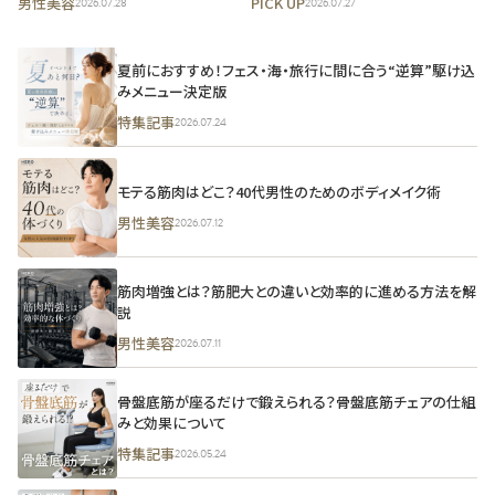
男性美容
PICK UP
2026.07.28
2026.07.27
進技術
夏前におすすめ！フェス・海・旅行に間に合う“逆算”駆け込
みメニュー決定版
特集記事
2026.07.24
モテる筋肉はどこ？40代男性のためのボディメイク術
男性美容
2026.07.12
筋肉増強とは？筋肥大との違いと効率的に進める方法を解
説
男性美容
2026.07.11
骨盤底筋が座るだけで鍛えられる？骨盤底筋チェアの仕組
みと効果について
特集記事
2026.05.24