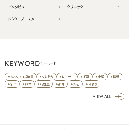
インタビュー
クリニック
ドクターズコスメ
KEYWORD
キーワード
# カスタマイズ治療
# シミ取り
# レーザー
# 千葉
# 金沢
# 横浜
# 仙台
# 熊本
# 名古屋
# 都内
# 新宿
# 骨切り
VIEW ALL