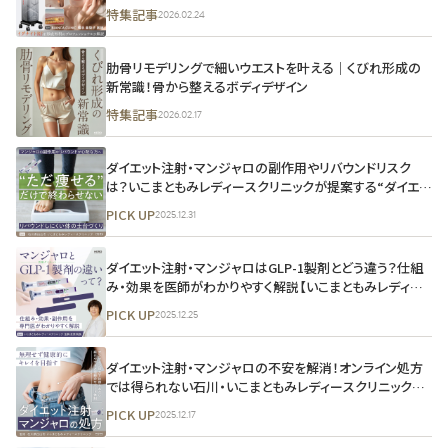
外科のプロフェッショナルが解説
特集記事
2026.02.24
肋骨リモデリングで細いウエストを叶える｜くびれ形成の
新常識！骨から整えるボディデザイン
特集記事
2026.02.17
ダイエット注射・マンジャロの副作用やリバウンドリスク
は？いこまともみレディースクリニックが提案する“ダイエッ
ト卒業”と健康を見据えたマンジャロ治療とは
PICK UP
2025.12.31
ダイエット注射・マンジャロはGLP-1製剤とどう違う？仕組
み・効果を医師がわかりやすく解説【いこまともみレディー
スクリニック監修】
PICK UP
2025.12.25
ダイエット注射・マンジャロの不安を解消！オンライン処方
では得られない石川・いこまともみレディースクリニックの
産婦人科専門医による丁寧な診察の価値とは
PICK UP
2025.12.17