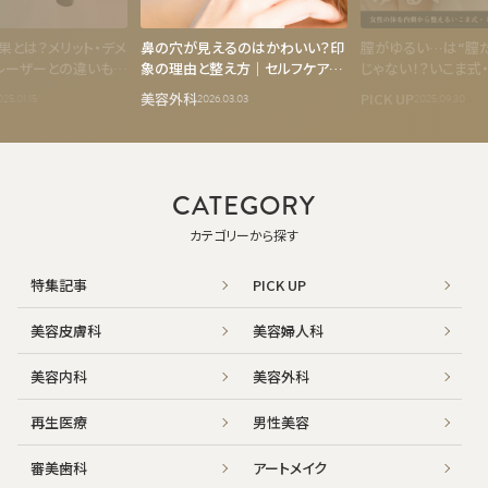
果とは？メリット・デメ
鼻の穴が見えるのはかわいい？印
膣がゆるい…は“膣
レーザーとの違いも紹
象の理由と整え方｜セルフケアと
じゃない！？いこま式
美容医療の選択肢
内側から整えるトー
美容外科
PICK UP
025.01.15
2026.03.03
2025.09.30
チとは
CATEGORY
カテゴリーから探す
特集記事
PICK UP
美容皮膚科
美容婦人科
美容内科
美容外科
再生医療
男性美容
審美歯科
アートメイク