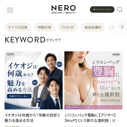
FOR DOCTORS
すべての記事
特集記事
PICK UP
美容皮膚科
美容婦人
KEYWORD
ボディケア
イケオジは何歳から？年齢の目安と
シリコンバッグ豊胸に【プリザベ】
魅力を高める方法
【Mia®】という新たな選択肢｜ビアン
カドクターが教える低侵襲豊胸の先