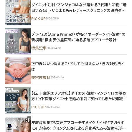
ダイエット注射・マンジャロはなぜ痩せる？――代謝と栄養に着
目する石川・いこまともみレディースクリニックの医療ダイ
エット
PICK UP
2026.05.19
プライムX（Alma PrimeX）が拓く“オーダーメイド治療”の
新境地！横山歩依里医師が語る多層アプローチ設計
特集記事
2026.04.20
正中線はいつ消える？どうしても消えないときの対処法と
は
美容皮膚科
2026.04.16
【石川・金沢エリア対応】ダイエット注射・マンジャロの始め
方ガイド――医療ダイエットを始める前に知っておきたい知識を
総まとめ|いこまともみレディースクリニック監修
PICK UP
2026.03.03
皮膚深部まで3次元アプローチするイグナイトRFで切らず
に引き締め！ クォンタムRFによる進化系たるみ治療を形成