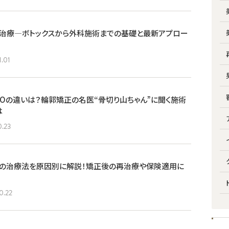
ル治療―ボトックスから外科施術までの基礎と最新アプロー
1.01
ROの違いは？輪郭矯正の名医“骨切り山ちゃん”に聞く施術
は
0.23
ルの治療法を原因別に解説！矯正後の再治療や保険適用に
0.22