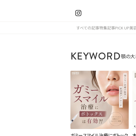
すべての記事
特集記事
PICK UP
美
KEYWORD
顎の大
ガミースマイル治療にボトック