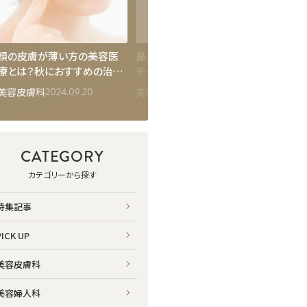
顔の皮膚が薄い方の美容医
鼻が高い基準とは？何セン
毛穴の
療とは？秋におすすめの治療
チ・どこから高い？男女差と整
うえん
6選
え方を美容医療の視点で解
対処方
2024.09.20
2026.03.06
美容皮膚科
美容外科
美容皮
説
CATEGORY
カテゴリーから探す
特集記事
PICK UP
美容皮膚科
美容婦人科