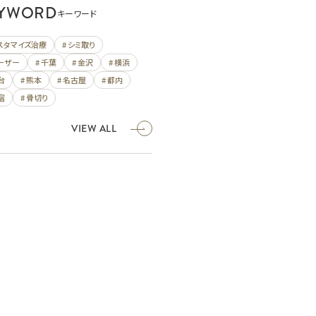
YWORD
キーワード
カスタマイズ治療
# シミ取り
レーザー
# 千葉
# 金沢
# 横浜
台
# 熊本
# 名古屋
# 都内
宿
# 骨切り
VIEW ALL