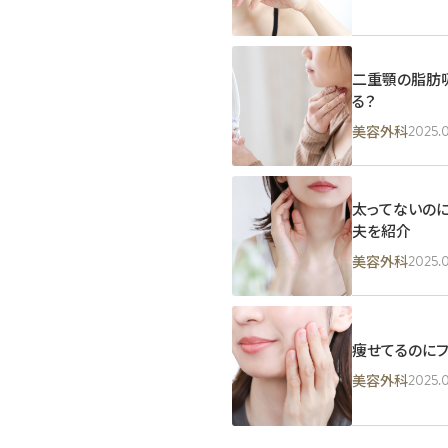
二重顎の脂肪吸
る？
2025.0
美容外科
太ってないの
夫を紹介
2025.0
美容外科
痩せてるのにフ
2025.0
美容外科