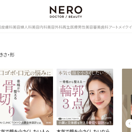
容皮膚科
美容婦人科
美容内科
美容外科
再生医療
男性美容
審美歯科
アートメイク
イ
きさ・形
本気で顔を小さくしたい人へ
本気で顔を小さくしたいなら