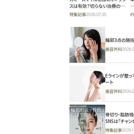
スは有効？切らない治療の限
界と原因別アプローチ
2026.07.25
特集記事
P
して笑わな
ヒアルロン酸注射で失敗した
話題のボルニューマ！韓
なる理由と
かも？！よくある症例と対処方
の切らないたるみ治療が
法を解説
今人気なの？
輪郭3点の施
2.20
2025.08.15
2024.08.08
美容皮膚科
美容皮膚科
2026.
美容外科
Eラインが整
ート
2026.
美容外科
骨切り・脂肪
SNSは「チャ
ー”をチェック
2025.1
特集記事