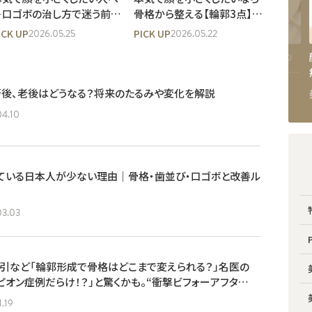
―口ゴボの治し方で迷う前に
骨格から整える【輪郭3点】で
知っておきたい、骨格から整え
ここまで変わる！小顔と立体
2026.05.25
2026.05.22
ICK UP
PICK UP
る「顔全体設計」の重要性【カ
感を同時に叶える骨切り設計
国発
目の下のクマ解消：レーザー
40代でほうれい線が目立つ
イクリニック東京】
｜カイクリニック東京監修
なぜ
治療の効果と種類
理由｜ない人との違いと美容
医療での対策
術後、老後はどうなる？将来のたるみや変化を解説
2025.06.11
2026.03.07
美容皮膚科
美容皮膚科
04.10
っている日本人が少ない理由｜骨格・歯並び・口ゴボと改善ル
03.03
吸引など「輪郭形成で骨格はどこまで変えられる？」名医の
ンピオン症例だらけ！？」と驚くかも。“衝撃ビフォーアフタ
1.19