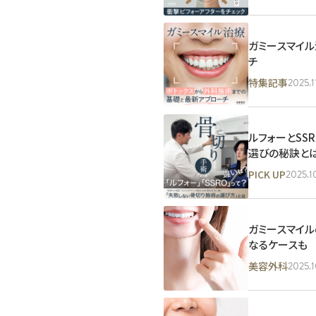
ガミースマイ
チ
2025.1
特集記事
ルフォーとSS
選びの秘訣と
2025.1
PICK UP
ガミースマイ
なるケースも
2025.1
美容外科