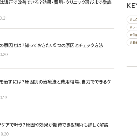
は矯正で改善できる？効果・費用・クリニック選びまで徹底
KE
0.21
# 
# 
# 仙
# 新
の原因とは？知っておきたい5つの原因とチェック方法
0.20
ルを治すには？原因別の治療法と費用相場、自力でできるケ
0.19
フケアで叶う？原因や効果が期待できる施術も詳しく解説
08.20