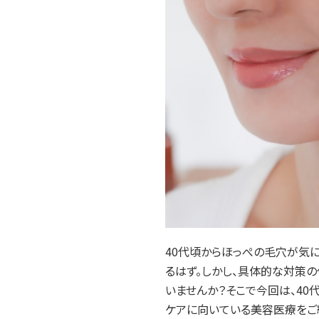
メリットや効
ルメッカの経過を治療直後か
「#提供で命を落とすかも
の人も紹介
ら1ヶ月後まで解説！効果を引
韓国のPR案件、安易に
き出すポイントも
いで！SNSで話題になっ
.06
2025.01.16
2025.07.22
美容皮膚科
特集記事
「血管塞栓」、裏側のスト
ーを追いました
40代頃からほっぺの毛穴が気
るはず。しかし、具体的な対策
いませんか？そこで今回は、4
ケアに向いている美容医療をご