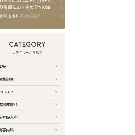
TCAクロスはニキビ痕のへこ
ヒアルロン酸注射後にサウナ
口コミ
み治療におすすめ？他の治療
はいつからOK？リスクと効果
師のス
とはどう違う？
を長く持たせる過ごし方を解
ビス・
2024.03.27
2025.12.31
美容皮膚科
美容皮膚科
特集記
説
CATEGORY
カテゴリーから探す
産後
特集記事
PICK UP
美容皮膚科
美容婦人科
美容内科