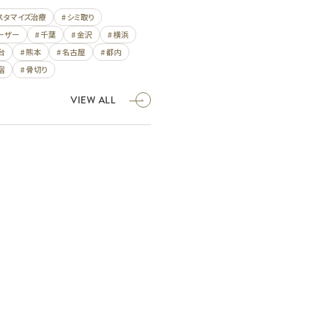
カスタマイズ治療
# シミ取り
レーザー
# 千葉
# 金沢
# 横浜
台
# 熊本
# 名古屋
# 都内
宿
# 骨切り
VIEW ALL