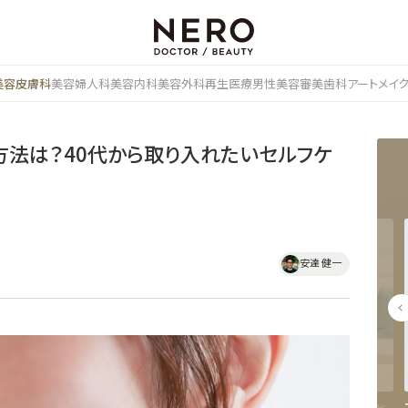
美容皮膚科
美容婦人科
美容内科
美容外科
再生医療
男性美容
審美歯科
アートメイ
方法は？40代から取り入れたいセルフケ
安達 健一