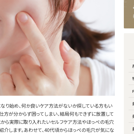
？」
イベント前必見！肌を綺麗に
産後のシミは消える？原因と
受けな
する方法とは？即効性が期待
効果的なセルフケア・美容医
ている
できる施術4選
療を徹底解説
2024.10.11
2025.10.18
美容皮膚科
美容皮膚科
ーリ
になり始め、何か良いケア方法がないか探している方もい
の仕方が分からず困ってしまい、結局何もできずに放置して
0代から実際に取り入れたいセルフケア方法やほっぺの毛穴
紹介します。あわせて、40代頃からほっぺの毛穴が気にな