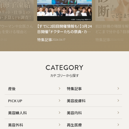
アウーマンや女医さん
【すでに2回目開催情報も！】3月24
肌診断機の種類を解
」を受ける理由と
日開催「ドクターたちの祭典・カッ
どこまで分かる？目
前卵子凍結】を残して
ティングエッジ」NERO編集部の覆
いは？
特集記事
特集記事
.01.02
2024.04.17
2024.10.02
・仕事との向き合い方・
面潜入レポート
査しました！
CATEGORY
カテゴリーから探す
産後
特集記事
PICK UP
美容皮膚科
美容婦人科
美容内科
美容外科
再生医療