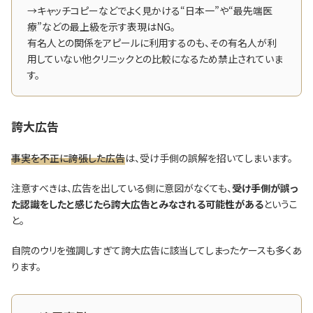
→キャッチコピーなどでよく見かける“日本一”や“最先端医
療”などの最上級を示す表現はNG。
有名人との関係をアピールに利用するのも、その有名人が利
用していない他クリニックとの比較になるため禁止されていま
す。
誇大広告
事実を不正に誇張した広告
は、受け手側の誤解を招いてしまいます。
注意すべきは、広告を出している側に意図がなくても、
受け手側が誤っ
た認識をしたと感じたら誇大広告とみなされる可能性がある
というこ
と。
自院のウリを強調しすぎて誇大広告に該当してしまったケースも多くあ
ります。