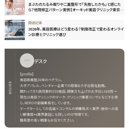
まぶたのたるみ取りや二重整形で「失敗したかも」と感じた
ら？他院修正パターン実例【オーキッド美容クリニック東京御
徒町】
2026年、美容医療はどう変わる？制度改正で変わるオンライ
ン診療とクリニック選び
デスク
【profile】
美容医療歴20年のベテラン。
EDITOR
大手アパレル、ベンチャー企業での経験&大手出版社勤務。
関わってきた医院数約500施設。開業立ち上げのお手伝いは8院→
現在は美容クリニックのマーケ、クリニック集客コンサルなどする傍
ら、NEROの副編集長をしています。
マーケターとしての各論×コンサルの俯瞰視点×業界・施術への高
い解像度+α業界裏話にも詳しいのが特徴です。
難易度の高い執筆もお任せください。