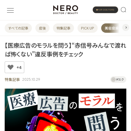
FOR DOCTORS
すべての記事
産後
特集記事
PICK UP
美容皮膚科
【医療広告のモラルを問う】“赤信号みんなで渡れ
ば怖くない”違反事例をチェック
+4
特集記事
2025.10.29
デスク