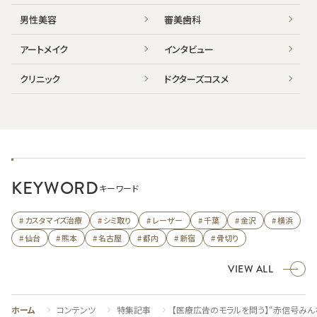
男性美容
審美歯科
アートメイク
インタビュー
クリニック
ドクターズコスメ
KEYWORD
キーワード
# カスタマイズ治療
# シミ取り
# レーザー
# 千葉
# 金沢
# 横浜
# 仙台
# 熊本
# 名古屋
# 都内
# 新宿
# 骨切り
VIEW ALL
ホーム
コンテンツ
特集記事
【医療広告のモラルを問う】“赤信号みん