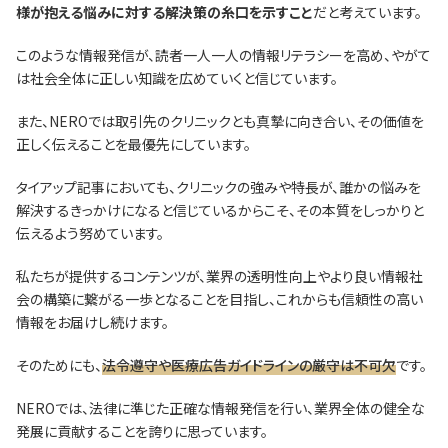
様が抱える悩みに対する解決策の糸口を示すこと
だと考えています。
このような情報発信が、読者一人一人の情報リテラシーを高め、やがて
は社会全体に正しい知識を広めていくと信じています。
また、NEROでは取引先のクリニックとも真摯に向き合い、その価値を
正しく伝えることを最優先にしています。
タイアップ記事においても、クリニックの強みや特長が、誰かの悩みを
解決するきっかけになると信じているからこそ、その本質をしっかりと
伝えるよう努めています。
私たちが提供するコンテンツが、業界の透明性向上やより良い情報社
会の構築に繋がる一歩となることを目指し、これからも信頼性の高い
情報をお届けし続けます。
そのためにも、
法令遵守や医療広告ガイドラインの厳守は不可欠
です。
NEROでは、法律に準じた正確な情報発信を行い、業界全体の健全な
発展に貢献することを誇りに思っています。