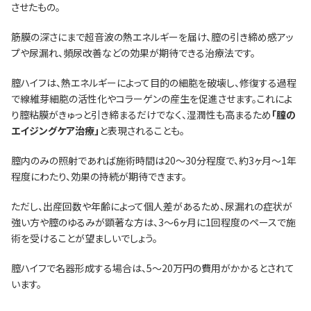
させたもの。
筋膜の深さにまで超音波の熱エネルギーを届け、膣の引き締め感アッ
プや尿漏れ、頻尿改善などの効果が期待できる治療法です。
膣ハイフは、熱エネルギーによって目的の細胞を破壊し、修復する過程
で線維芽細胞の活性化やコラーゲンの産生を促進させます。これによ
り膣粘膜がきゅっと引き締まるだけでなく、湿潤性も高まるため
「膣の
エイジングケア治療」
と表現されることも。
膣内のみの照射であれば施術時間は20～30分程度で、約3ヶ月～1年
程度にわたり、効果の持続が期待できます。
ただし、出産回数や年齢によって個人差があるため、尿漏れの症状が
強い方や膣のゆるみが顕著な方は、3～6ヶ月に1回程度のペースで施
術を受けることが望ましいでしょう。
膣ハイフで名器形成する場合は、5～20万円の費用がかかるとされて
います。