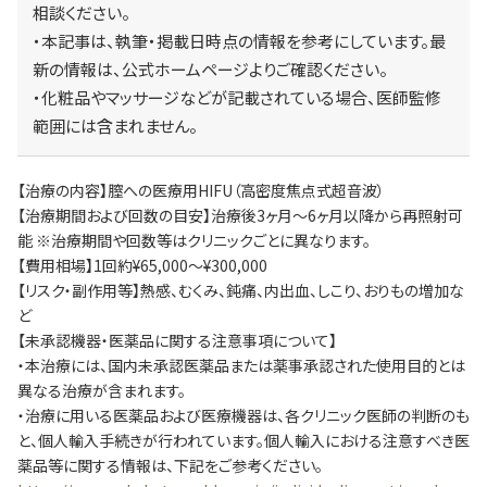
相談ください。
・本記事は、執筆・掲載日時点の情報を参考にしています。最
新の情報は、公式ホームページよりご確認ください。
・化粧品やマッサージなどが記載されている場合、医師監修
範囲には含まれません。
【治療の内容】膣への医療用HIFU（高密度焦点式超音波）
【治療期間および回数の目安】治療後3ヶ月～6ヶ月以降から再照射可
能 ※治療期間や回数等はクリニックごとに異なります。
【費用相場】1回約¥65,000～¥300,000
【リスク・副作用等】熱感、むくみ、鈍痛、内出血、しこり、おりもの増加な
ど
【未承認機器・医薬品に関する注意事項について】
・本治療には、国内未承認医薬品または薬事承認された使用目的とは
異なる治療が含まれます。
・治療に用いる医薬品および医療機器は、各クリニック医師の判断のも
と、個人輸入手続きが行われています。個人輸入における注意すべき医
薬品等に関する情報は、下記をご参考ください。