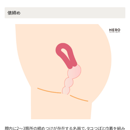
俵締め
膣内に2～3箇所の締めつけが存在する名器で、タコつぼと巾着を組み