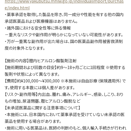
https://www.yakubutsu.mhlw.go.jp/individualimport/purchas
e/index.html
・薬事承認を取得した製品を除き、同一成分や性能を有する他の国内
承認医薬品および医療機器はありません。
・諸外国における安全性等に係る情報
－重大なリスクや副作用が明らかになっていない可能性があります。
・万が一重篤な副作用が出た場合は、国の医薬品副作用被害救済制
度の対象外となります。
【施術の内容】膣内ヒアルロン酸製剤注射
【施術期間および回数の目安】約9～18ヶ月ごとに1回程度 ※使用する
製剤や状態によって異なります。
【費用】約¥100,000～¥300,000 ※本施術は自由診療（保険適用外）で
す。使用する本数には個人差があります。
【リスク・副作用等】内出血、腫れ、痛み、アレルギー、感染、しこり、おり
もの増加、尿道閉塞、腟ヒアルロン酸脱など
【未承認医薬品に関する注意事項について】
・本施術には、日本国内において薬事承認を受けていない未承認の医
薬品を使用する場合があります。
・施術に用いる医薬品は、医師の判断のもと、個人輸入手続きが行われ