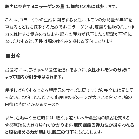
膣内に存在するコラーゲンの量は、加齢とともに減少
します。
これは、コラーゲンの生成に関与する女性ホルモンの分泌量が年齢を
重ねるとともに減少するためです。コラーゲンは、皮膚や粘膜のハリ・弾
力を維持する働きを持ちます。膣内の弾力が低下したり膣壁が平坦に
なったりすると、男性は膣のゆるみを感じる傾向にあります。
■出産
出産時には、赤ちゃんが産道を通れるように、
女性ホルモンの分泌に
よって膣内が引き伸ばされます
。
産後しばらくするとある程度元のサイズに戻りますが、完全には元に戻
らないことがほとんどです。出産時のダメージが大きい場合では、膣の
回復に時間がかかるケースも。
また、妊娠中や出産時には、膣や尿道といった骨盤内の臓器を支える
骨盤底筋に大きな負荷がかかります。
筋肉組織の弾力性が損なわれる
と膣を締める力が弱まり、膣圧の低下
をもたらします。