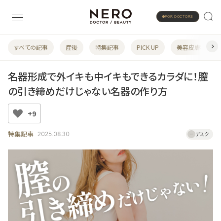
FOR DOCTORS
すべての記事
産後
特集記事
PICK UP
美容皮膚科
名器形成で外イキも中イキもできるカラダに！膣
の引き締めだけじゃない名器の作り方
+9
特集記事
2025.08.30
デスク