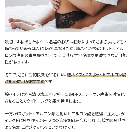
最初にお伝えしたように、名器の形状は種類によってさまざま。もともと
備わっている形は人によって異なるため、膣ハイフやGスポットヒアル
ロン酸注射の単独施術だけでは、理想とする名器を形成できない可能
性があります。
そこで、さらに性的快楽を得るには、
膣ハイフとGスポットヒアルロン酸
注射の併用がおすすめ
です。
膣ハイフは超音波の熱エネルギーで、膣内のコラーゲン産生を活性化
させることでタイトニング効果を発揮します。
一方、Gスポットヒアルロン酸注射はヒアルロン酸を膣壁に注入し、ダ
イレクトに形を作る治療。2つの治療を組み合わせれば、膣内の形状を
より名器に近づけられるというわけです。