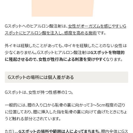
Gスポットへのヒアルロン酸注射は、
女性がオーガズムを感じやすいG
スポットにヒアルロン酸を注入し、感度を高める施術
です。
外イキは経験したことがあっても、中イキを経験したことのない女性は
少なくありません。Gスポットヒアルロン酸注射は
Gスポットを物理的
に隆起させるので、女性が性行為による刺激を受けやすく
なります。
Gスポットの場所には個人差がある
Gスポットは、女性が持つ性感帯の1つ。
一般的には、膣の入り口から恥骨の裏に向かって3～5cm程度の辺り
に位置しており、膣に挿入した指を恥骨の裏に向けて曲げたときにちょ
うど触れる部分とされています。
ただし、
Gスポットの場所や範囲は人によってまちまち
。膣内全体にGス