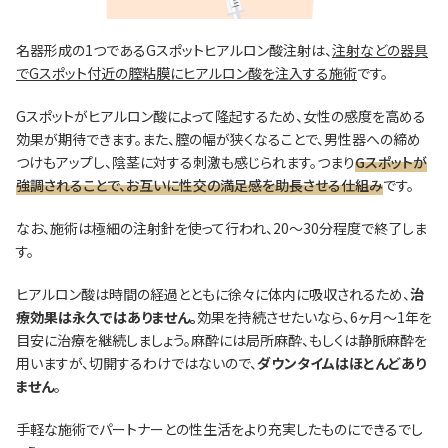
名器形成の1つであるGスポットヒアルロン酸注射は、
注射などの器具
でGスポット付近の膣粘膜にヒアルロン酸を注入する施術
です。
Gスポットがヒアルロン酸によって隆起するため、女性の感度を高める
効果が期待できます。また、膣の幅が狭くなることで、男性器への締め
つけもアップし、陰茎に対する刺激も感じられます。つまり
Gスポットが
強調されることで、お互いに性交の満足感を助長させる仕組み
です。
なお、施術は極細の注射針を使って行われ、20～30分程度で終了しま
す。
ヒアルロン酸は時間の経過とともに徐々に体内に吸収されるため、
治
療効果は永久ではありません。
効果を持続させたいなら、6ヶ月～1年を
目安に治療を継続しましょう。麻酔には局所麻酔、もしくは静脈麻酔を
用いますが、切開するわけではないので、
ダウンタイムはほとんどあり
ません
。
手軽な施術でパートナーとの性生活をより充実したものにできるでし