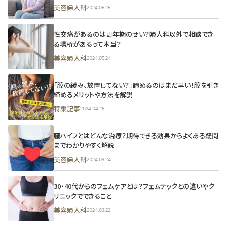
美容婦人科
2024.05.25
性交痛があるのは更年期のせい？婦人科以外で相談でき
る場所があるって本当？
美容婦人科
2024.05.24
「膣の緩み、放置してない？」諦めるのはまだ早い！膣を引き
締めるメリットや方法を解説
特集記事
2024.04.28
膣ハイフとはどんな治療？期待できる効果からよくある疑問
までわかりやすく解説
美容婦人科
2024.03.24
30・40代からのフェムケアとは？フェムテックとの違いやク
リニックでできること
美容婦人科
2024.03.22