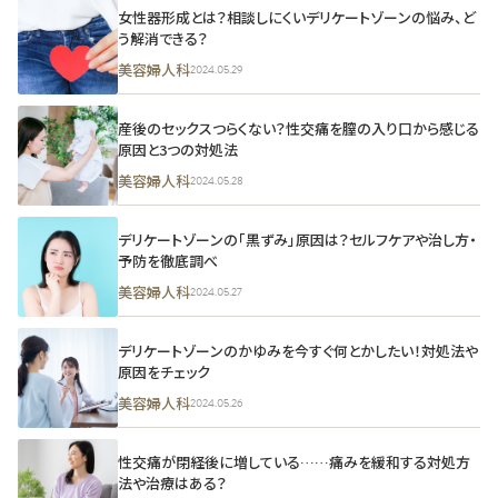
女性器形成とは？相談しにくいデリケートゾーンの悩み、ど
う解消できる？
美容婦人科
2024.05.29
産後のセックスつらくない？性交痛を膣の入り口から感じる
原因と3つの対処法
美容婦人科
2024.05.28
デリケートゾーンの「黒ずみ」原因は？セルフケアや治し方・
予防を徹底調べ
美容婦人科
2024.05.27
デリケートゾーンのかゆみを今すぐ何とかしたい！対処法や
原因をチェック
美容婦人科
2024.05.26
性交痛が閉経後に増している……痛みを緩和する対処方
法や治療はある？