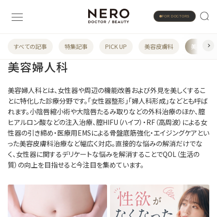
FOR DOCTORS
すべての記事
特集記事
PICK UP
美容皮膚科
美容婦人
美容婦人科
美容婦人科とは、女性器や周辺の機能改善および外見を美しくするこ
とに特化した診療分野です。「女性器整形」「婦人科形成」などとも呼ば
れます。小陰唇縮小術や大陰唇たるみ取りなどの外科治療のほか、膣
ヒアルロン酸などの注入治療、膣HIFU（ハイフ）・RF（高周波）による女
性器の引き締め・医療用EMSによる骨盤底筋強化・エイジングケアとい
った美容皮膚科治療など幅広く対応。直接的な悩みの解消だけでな
く、女性器に関するデリケートな悩みを解消することでQOL（生活の
質）の向上を目指せると今注目を集めています。