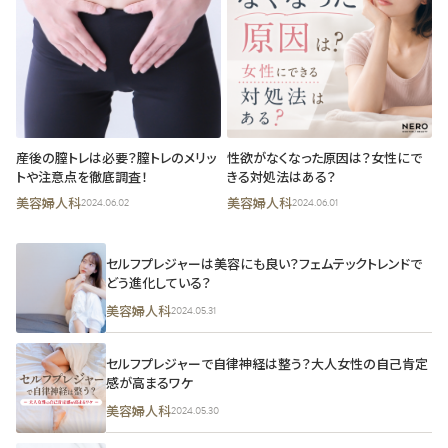
産後の膣トレは必要？膣トレのメリッ
性欲がなくなった原因は？女性にで
トや注意点を徹底調査！
きる対処法はある？
美容婦人科
美容婦人科
2024.06.02
2024.06.01
セルフプレジャーは美容にも良い？フェムテックトレンドで
どう進化している？
美容婦人科
2024.05.31
セルフプレジャーで自律神経は整う？大人女性の自己肯定
感が高まるワケ
美容婦人科
2024.05.30