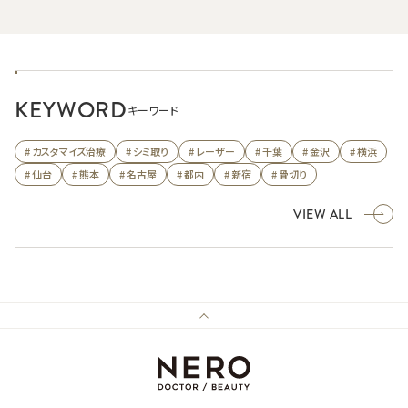
KEYWORD
キーワード
# カスタマイズ治療
# シミ取り
# レーザー
# 千葉
# 金沢
# 横浜
# 仙台
# 熊本
# 名古屋
# 都内
# 新宿
# 骨切り
VIEW ALL