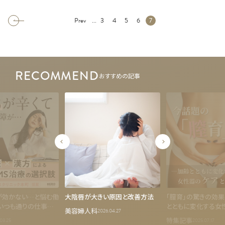
...
Prev
3
4
5
6
7
RECOMMEND
おすすめの記事
が効かない…と悩む働
大陰唇が大きい原因と改善方法
「膣育」の驚きの効
いつも通りの仕事が
とともに変化する女
美容婦人科
2026.04.27
目指す栄養療法による
美容医療
特集記事
03.25
2025.07.17