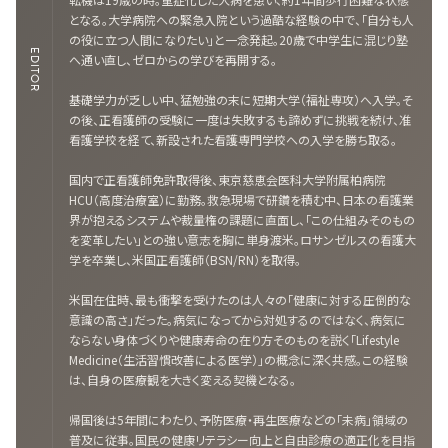
となる。大学病院への緊急入院という過酷な経験の中で、「自分も人
の役に立つ人間になりたい」と一念発起。20歳で中学生に混じり塾
EDITOR
へ通い直し、ゼロからの学びを再開する。
基礎学力が乏しい中、猛勉強の末に短期大学（福祉専攻）へ入学。そ
の後、正看護師の受験に一度は失敗するも諦めずに挑戦を続け、准
看護学校を経て、新設された看護専門学校への入学を勝ち取る。
国内で正看護師免許取得後、東京慈恵会医科大学附属柏病院
HCU（高度治療室）に勤務。救急現場で研鑽を積む中、日本の看護業
界が抱えるシステムや裁量権の課題に直面し、「この仕組みそのもの
を変革したい」との強い意志を胸に単身渡米。ロサンゼルスの看護大
学を卒業し、米国正看護師（BSN/RN）を取得。
米国在住時、最も衝撃を受けたのは人々の「健康に対する圧倒的な
意識の高さ」だった。病気になってから対処するのではなく、病気に
ならない身体づくりや健康寿命の在り方そのものを説く「Lifestyle
Medicine（生活習慣改善による医学）」の概念に深く共感。この経験
は、自身の医療観を大きく変える契機となる。
帰国後は5年間にわたり、予防医療・再生医療などの「未病」領域の
普及に従事。国民の健康リテラシー向上と自由診療の適正化を目指