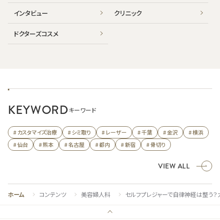
インタビュー
クリニック
ドクターズコスメ
KEYWORD
キーワード
# カスタマイズ治療
# シミ取り
# レーザー
# 千葉
# 金沢
# 横浜
# 仙台
# 熊本
# 名古屋
# 都内
# 新宿
# 骨切り
VIEW ALL
ホーム
コンテンツ
美容婦人科
セルフプレジャーで自律神経は整う