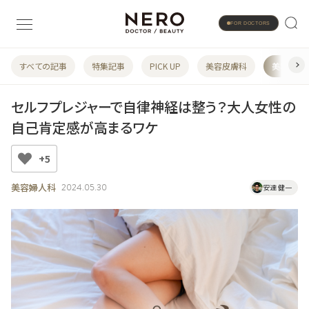
FOR DOCTORS
すべての記事
特集記事
PICK UP
美容皮膚科
美容婦人
セルフプレジャーで自律神経は整う？大人女性の
自己肯定感が高まるワケ
+5
美容婦人科
2024.05.30
安達 健一