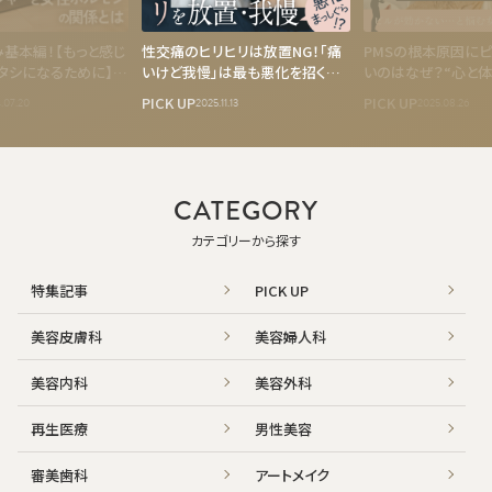
基本編！【もっと感じ
性交痛のヒリヒリは放置NG！「痛
PMSの根本原因に
タシになるために】
いけど我慢」は最も悪化を招く危
いのはなぜ？“心と体
て、どんなことをする
険行為かも！？【名古屋・咲江レデ
ケアする大阪・ラエテ
PICK UP
PICK UP
.07.20
2025.11.13
2025.08.26
レジャー（ひとりエッ
ィスクリニック 丹羽院長監修】
ク本町【栄養療法】に
ルモンの関係とは
CATEGORY
カテゴリーから探す
特集記事
PICK UP
美容皮膚科
美容婦人科
美容内科
美容外科
再生医療
男性美容
審美歯科
アートメイク