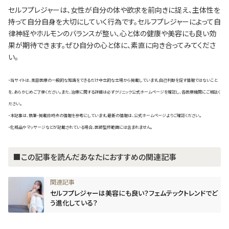
セルフプレジャーは、女性が自分の体や欲求を前向きに捉え、主体性を
持って自分自身を大切にしていく行為です。セルフプレジャーによって自
律神経やホルモンのバランスが整い、心と体の健康や美容にも良い効
果が期待できます。ぜひ自分の心と体に、素直に向き合ってみてくださ
い。
・当サイトは、美容医療の一般的な知識をできるだけ中立的な立場から掲載しています。自己判断を促す情報ではないこと
を、あらかじめご了承ください。また、治療に関する詳細は必ずクリニック公式ホームページを確認し、各医療機関にご相談く
ださい。
・本記事は、執筆・掲載日時点の情報を参考にしています。最新の情報は、公式ホームページよりご確認ください。
・化粧品やマッサージなどが記載されている場合、医師監修範囲には含まれません。
■この記事を読んだあなたにおすすめの関連記事
セルフプレジャーは美容にも良い？フェムテックトレンドでど
う進化している？