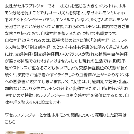
女性がセルフプレジャーでオーガズムを感じる大きなメリットは、ホル
モン分泌を促すことです。オーガズムを得ると、幸せホルモンといわれ
るオキシトシンやドーパミン、エンドルフィンなど、たくさんのホルモンが
分泌されることが分かっています。これらのホルモンは、体内でさまざま
な働きを持っており、自律神経を整えるためにもとても重要です。
自律神経と呼ばれるのは、緊張状態のときに働く「交感神経」と、リラッ
クス時に働く「副交感神経」の2つ。心も体も健康的に明るく過ごすため
には、交感神経・副交感神経両方のバランスが取れた状態＝自律神経
が整った状態でなければいけません。しかし現代の生活では、睡眠不
足やストレスが重なることも多いでしょう。交感神経優位の状態が長く
続くと、気持ちが落ち着かずイライラしたり血糖値が上がったりなど、体
への悪影響が現れてしまいます。とくに女性は、月経周期や妊娠・出産、
加齢などにより女性ホルモンの分泌が変動するため、自律神経が乱れ
やすいのが特徴。セルフプレジャーは副交感神経を優位にするため、自
律神経を整えるのに役立ちます。
▽セルフプレジャーと女性ホルモンの関係について深堀りした記事は
こちら