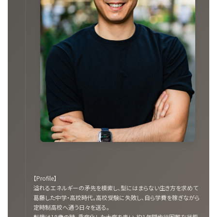
【Profile】
溢れるエネルギーの矛先を模索し、型にはまらない生き方を求めて
葛藤した中学・高校時代。高校受験に失敗し、自ら学費を稼ぎながら
定時制高校へ通う日々を送る。
転機は19歳の時。重症化した大病を患い、約1年間歩行困難な状態