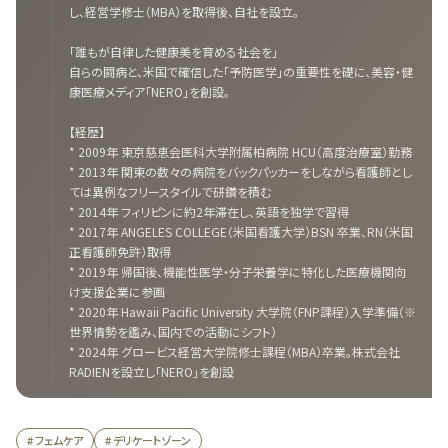
し、経営学修士（MBA）を取得後、自社を設立。
「誰もが自律した健康美を育める社会を」
自らの闘病と、米国で確信した「予防医学」の重要性を礎に、美容・健
康医療メディア「NERO」を創設。
【経歴】
* 2009年 東京慈恵会医科大学附属柏病院 HCU（高度治療室）勤務
* 2013年 関東の数々の病院をバックパッカーをしながら看護師とし
ては異例なフリースタイルで研鑽を積む
* 2014年 フィリピンに約2年滞在し、英語を独学で習得
* 2017年 ANGELES COLLEGE（米国看護大学）BSN 卒業、RN（米国
正看護師免許）取得
* 2019年 帰国後、機能性医学・分子栄養学に特化した医療機関向
け支援企業に参画
* 2020年 Hawaii Pacific University 大学院（FNP課程）入学準備（※
世界情勢を鑑み、国内での活動にシフト）
* 2024年 グロービス経営大学院修士課程（MBA）卒業。株式会社
RADIENを設立し「NERO」を創設
# フェムケア
# デリケートゾーン