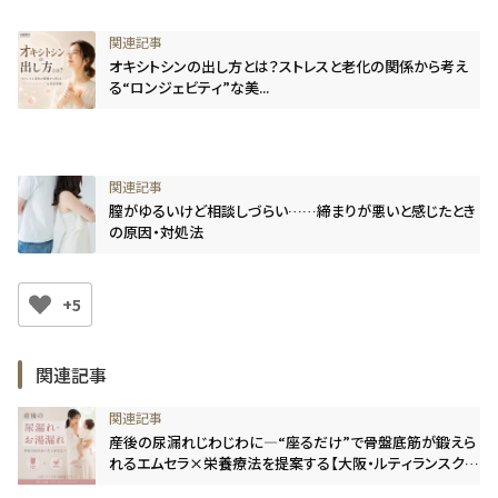
オキシトシンの出し方とは？ストレスと老化の関係から考え
る“ロンジェビティ”な美...
膣がゆるいけど相談しづらい……締まりが悪いと感じたとき
の原因・対処法
+5
関連記事
産後の尿漏れじわじわに―“座るだけ”で骨盤底筋が鍛えら
れるエムセラ×栄養療法を提案する【大阪・ルティランスクリ
ニック】