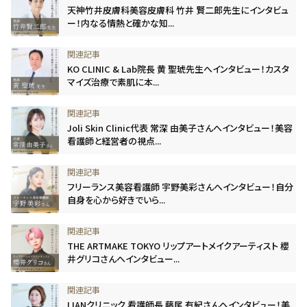
天神竹井皮膚科美容皮膚科 竹井 賢二郎先生にインタビュ
ー！内なる情熱と確かな知...
KO CLINIC & Lab院長 黄 聖琥先生へインタビュー！カスタ
マイズ治療で素肌に本...
Joli Skin Clinic代表 常深 由美子さんへインタビュー！美容
看護師と経営者の視点...
フリーランス美容看護師 宇野美彩さんへインタビュー！自分
自身を心から好きでいら...
THE ARTMAKE TOKYO リップアートメイクアーティスト 櫻
井グリコさんへインタビュー...
LIANクリニック 看護師長 藤尾 有紀さんへインタビュー！美