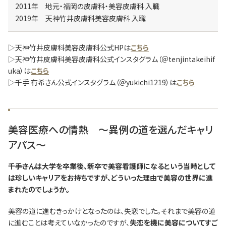
2011年 地元・福岡の皮膚科・美容皮膚科 入職
2019年 天神竹井皮膚科美容皮膚科 入職
▷天神竹井皮膚科美容皮膚科公式HPは
こちら
▷天神竹井皮膚科美容皮膚科公式インスタグラム（＠tenjintakeihif
uka）は
こちら
▷千手 有希さん公式インスタグラム（＠yukichi1219）は
こちら
美容医療への情熱 ～異例の道を選んだキャリ
アパス～
―――千手さんは大学を卒業後、新卒で美容看護師になるという当時として
は珍しいキャリアをお持ちですが、どういった理由で美容の世界に進
まれたのでしょうか。
美容の道に進むきっかけとなったのは、失恋でした。それまで美容の道
に進むことは考えていなかったのですが、
失恋を機に美容についてすご