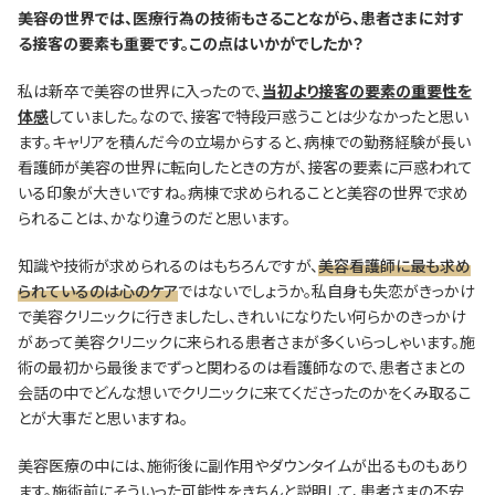
―――美容の世界では、医療行為の技術もさることながら、患者さまに対す
る接客の要素も重要です。この点はいかがでしたか？
私は新卒で美容の世界に入ったので、
当初より接客の要素の重要性を
体感
していました。なので、接客で特段戸惑うことは少なかったと思い
ます。キャリアを積んだ今の立場からすると、病棟での勤務経験が長い
看護師が美容の世界に転向したときの方が、接客の要素に戸惑われて
いる印象が大きいですね。病棟で求められることと美容の世界で求め
られることは、かなり違うのだと思います。
知識や技術が求められるのはもちろんですが、
美容看護師に最も求め
られているのは心のケア
ではないでしょうか。私自身も失恋がきっかけ
で美容クリニックに行きましたし、きれいになりたい何らかのきっかけ
があって美容クリニックに来られる患者さまが多くいらっしゃいます。施
術の最初から最後までずっと関わるのは看護師なので、患者さまとの
会話の中でどんな想いでクリニックに来てくださったのかをくみ取るこ
とが大事だと思いますね。
美容医療の中には、施術後に副作用やダウンタイムが出るものもあり
ます。施術前にそういった可能性をきちんと説明して、患者さまの不安