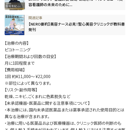
容看護師の未来のために...
【NERO要約】美容ナース必見！聖心美容クリニックが教科書
発刊
【治療の内容】
ピコトーニング
【治療期間および回数の目安】
月に1回程度まで
【費用相場】
1回 約¥11,000～ ¥22,000
※部位によって異なります。
【リスク・副作用等】
乾燥、ニキビ、ごくまれに色素脱失など
【未承認機器・医薬品に関する注意事項について】
・本治療には、国内未承認医薬品または薬事承認された使用目的とは
異なる治療が含まれます。
・治療に用いる医薬品および医療機器は、クリニック医師の判断のも
と、個人輸入手続きが行われています。個人輸入における注意すべき医