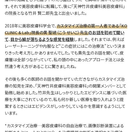
す。それで美容皮膚科に転職して、後に「天神竹井皮膚科美容皮膚科」
の院長となる竹井 賢二郎先生と出会いました。
2018年に美容皮膚科学会で、
カスタマイズ治療の第一人者である「KO
CLINIC & Lab」院長の黄 聖琥（こう せいこ）先生
のお話を初めて聞い
て
、
目から鱗が落ちるような感覚を経験
しました。それまでは、例えば
レーザートーニングや内服など“この症状にはこの治療法”という決ま
りきった考え方しかありませんでした。でも黄先生のお話を聞いて、皮
膚層は全部つながっていて、私の頭の中にあったアプローチ法とは全
然違う考え方があることに驚きましたね。
その後も多くの医師のお話を聞かせていただきながらカスタマイズ治
療の知見を深め、「天神竹井皮膚科美容皮膚科」の開業メンバーとして
勤務し始めました。竹井先生はしっかりとしたエビデンスに基づいた医
療を大事にされているので、私も何か新しい医療を取り入れようと提
案するときにはエビデンスがしっかりしているかを意識するようにして
います。
*カスタマイズ治療…美容皮膚科の自由治療で、画像診断装置による