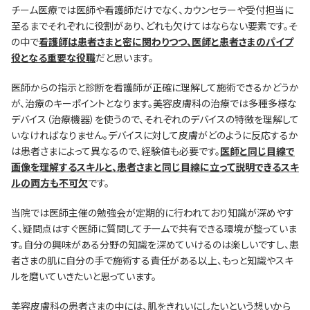
チーム医療では医師や看護師だけでなく、カウンセラーや受付担当に
至るまでそれぞれに役割があり、どれも欠けてはならない要素です。そ
の中で
看護師は患者さまと密に関わりつつ、医師と患者さまのパイプ
役となる重要な役職
だと思います。
医師からの指示と診断を看護師が正確に理解して施術できるかどうか
が、治療のキーポイントとなります。美容皮膚科の治療では多種多様な
デバイス（治療機器）を使うので、それぞれのデバイスの特徴を理解して
いなければなりません。デバイスに対して皮膚がどのように反応するか
は患者さまによって異なるので、経験値も必要です。
医師と同じ目線で
画像を理解するスキルと、患者さまと同じ目線に立って説明できるスキ
ルの両方も不可欠
です。
当院では医師主催の勉強会が定期的に行われており知識が深めやす
く、疑問点はすぐ医師に質問してチームで共有できる環境が整っていま
す。自分の興味がある分野の知識を深めていけるのは楽しいですし、患
者さまの肌に自分の手で施術する責任がある以上、もっと知識やスキ
ルを磨いていきたいと思っています。
美容皮膚科の患者さまの中には、肌をきれいにしたいという想いから