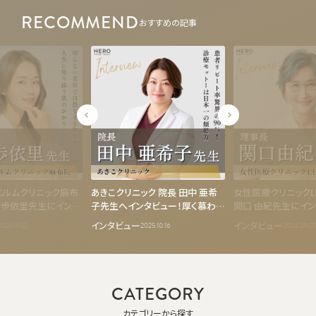
RECOMMEND
おすすめの記事
エルムクリニック麻布
あきこクリニック 院長 田中 亜希
女性医療クリニックL
山 歩依里先生にインタ
子先生へインタビュー！厚く慕われ
関口 由紀先生にイ
らない美容”による自
る“美容のかかりつけ医”が具現
ェムゾーンの健康を
インタビュー
インタビュー
2024.11.22
2025.10.16
2024.09.0
生を豊かに
化する、美容医療の真価と次世代
気な中高年女子を増
へのバトン
CATEGORY
カテゴリーから探す