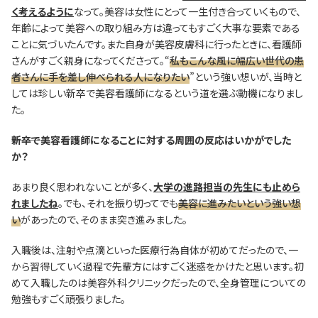
く考えるように
なって。美容は女性にとって一生付き合っていくもので、
年齢によって美容への取り組み方は違ってもすごく大事な要素である
ことに気づいたんです。また自身が美容皮膚科に行ったときに、看護師
さんがすごく親身になってくださって。“
私もこんな風に幅広い世代の患
者さんに手を差し伸べられる人になりたい
”という強い想いが、当時と
しては珍しい新卒で美容看護師になるという道を選ぶ動機になりまし
た。
―――新卒で美容看護師になることに対する周囲の反応はいかがでした
か？
あまり良く思われないことが多く、
大学の進路担当の先生にも止めら
れましたね
。でも、それを振り切ってでも
美容に進みたいという強い想
い
があったので、そのまま突き進みました。
入職後は、注射や点滴といった医療行為自体が初めてだったので、一
から習得していく過程で先輩方にはすごく迷惑をかけたと思います。初
めて入職したのは美容外科クリニックだったので、全身管理についての
勉強もすごく頑張りました。