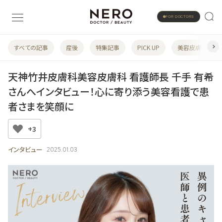
FOR DOCTORS
すべての記事
産後
特集記事
PICK UP
美容皮膚科
天神竹井皮膚科美容皮膚科 看護師長 千手 有希
さんへインタビュー！心に寄り添う美容看護で患
者さまを笑顔に
+3
インタビュー
2025.01.03