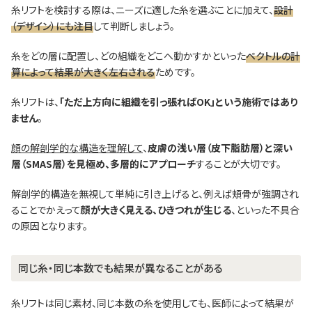
糸リフトを検討する際は、ニーズに適した糸を選ぶことに加えて、
設計
（デザイン）にも注目
して判断しましょう。
糸をどの層に配置し、どの組織をどこへ動かすかといった
ベクトルの計
算によって結果が大きく左右される
ためです。
糸リフトは、
「ただ上方向に組織を引っ張ればOK」という施術ではあり
ません
。
顔の解剖学的な構造を理解して
、
皮膚の浅い層（皮下脂肪層）と深い
層（SMAS層）を見極め、多層的にアプローチ
することが大切です。
解剖学的構造を無視して単純に引き上げると、例えば頬骨が強調され
ることでかえって
顔が大きく見える、ひきつれが生じる
、といった不具合
の原因となります。
同じ糸・同じ本数でも結果が異なることがある
糸リフトは同じ素材、同じ本数の糸を使用しても、医師によって結果が