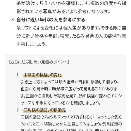
糸が透けて見えないかを確認します。複数の角度から撮
影されている写真があるとより参考になります。
自分に近い年代の人を参考にする
糸リフトによる変化には個人差があります。できる限り自
分に近い骨格や年齢、輪郭、たるみ具合の人の症例写真
を探しましょう。
【さらに注視したい見極めポイント】
「
中顔面の横幅」の変化
引き上げ方によっては頬の組織が外側に移動して溜まり、
正面から見た時に
顔が横に広がって見える
ことがありま
す。正面から撮影した写真を見て、顔の横幅が変わらずにシ
ャープな印象になっているかを確認しましょう。
「
口角横の脂肪」の移動先
口横の脂肪（ジョウルファットと呼ばれるポニョっとした膨ら
み）が、どこへ移動したかに注目してみましょう。例えば頬の
高い位置（チークライン）に移動していると、
若々しい立体