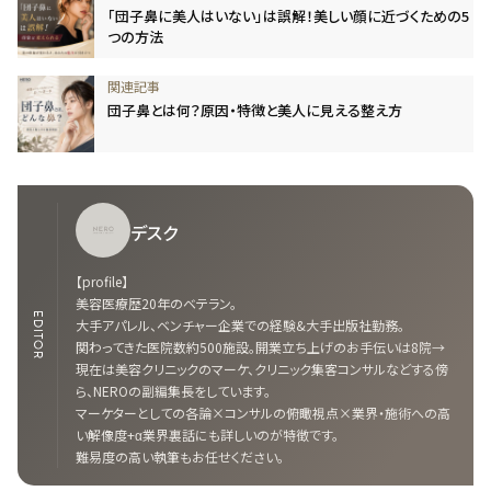
「団子鼻に美人はいない」は誤解！美しい顔に近づくための5
つの方法
団子鼻とは何？原因・特徴と美人に見える整え方
デスク
【profile】
美容医療歴20年のベテラン。
EDITOR
大手アパレル、ベンチャー企業での経験&大手出版社勤務。
関わってきた医院数約500施設。開業立ち上げのお手伝いは8院→
現在は美容クリニックのマーケ、クリニック集客コンサルなどする傍
ら、NEROの副編集長をしています。
マーケターとしての各論×コンサルの俯瞰視点×業界・施術への高
い解像度+α業界裏話にも詳しいのが特徴です。
難易度の高い執筆もお任せください。