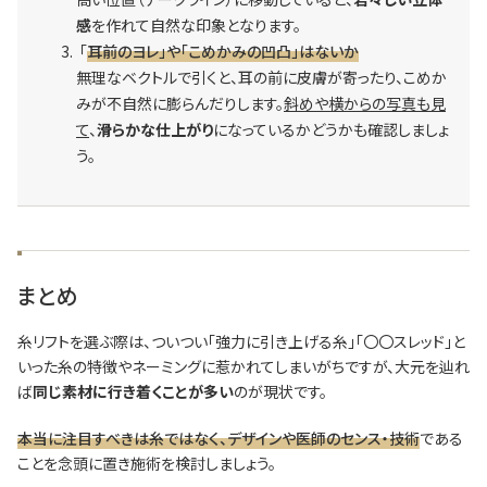
感
を作れて自然な印象となります。
「
耳前のヨレ」や「こめかみの凹凸」はないか
無理なベクトルで引くと、耳の前に皮膚が寄ったり、こめか
みが不自然に膨らんだりします。
斜めや横からの写真も見
て
、
滑らかな仕上がり
になっているかどうかも確認しましょ
う。
まとめ
糸リフトを選ぶ際は、ついつい「強力に引き上げる糸」「〇〇スレッド」と
いった糸の特徴やネーミングに惹かれてしまいがちですが、大元を辿れ
ば
同じ素材に行き着くことが多い
のが現状です。
本当に注目すべきは糸ではなく、デザインや医師のセンス・技術
である
ことを念頭に置き施術を検討しましょう。