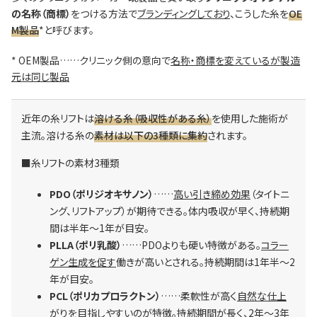
の名称（商標）
をつける方法で
ブランディングしており
、こうした糸を
OE
M製品
*と呼びます。
* OEM製品……クリニック側の意向で
名称・商標を変えているが製造
元は同じ製品
近年の糸リフトは
溶ける糸（吸収性がある糸）
を使用した施術が
主流。溶ける糸の
素材は以下の3種類に集約
されます。
■糸リフトの素材3種類
PDO（ポリジオキサノン）
……
高い引き締め効果
（タイトニ
ング、リフトアップ）が期待できる。体内吸収が早く、持続期
間は半年～1年が目安。
PLLA（ポリ乳酸）
……PDOよりも硬い特徴がある。
コラー
ゲン生成を促す
働きが高いとされる。持続期間は1年半〜2
年が目安。
PCL（ポリカプロラクトン）
……柔軟性が高く
自然な仕上
がり
を目指しやすいのが特徴。持続期間が長く、2年〜3年