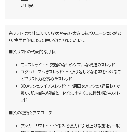
が目安。
糸リフトは素材に加えて形状や長さ・太さにもバリエーションがあ
り、使用目的によって使い分けされています。
■糸リフトの代表的な形状
モノスレッド……突起のないシンプルな構造のスレッド
コグ・バーブつきスレッド……折り返しとなる棘をつけるこ
とでリフト力を高めたスレッド
3Dメッシュタイプスレッド……周囲をメッシュ（網目状）で
覆い、肌内部の組織と一体化しやすくした特殊構造のスレ
ッド
■糸の種類とアプローチ
アンカーリフト……たるみを強力に引き上げる施術。一般