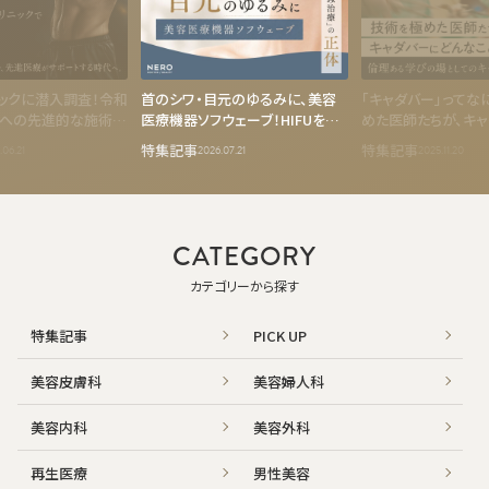
ックに潜入調査！令和
首のシワ・目元のゆるみに、美容
「キャダバー」ってな
器への先進的な施術が
医療機器ソフウェーブ！HIFUを諦
めた医師たちが、キ
向上をサポート
めた人が熱狂する「次世代たるみ
なことを学んだか。
特集記事
特集記事
.06.21
2026.07.21
2025.11.20
治療」の正体
の場としてのキャダ
CATEGORY
カテゴリーから探す
特集記事
PICK UP
美容皮膚科
美容婦人科
美容内科
美容外科
再生医療
男性美容