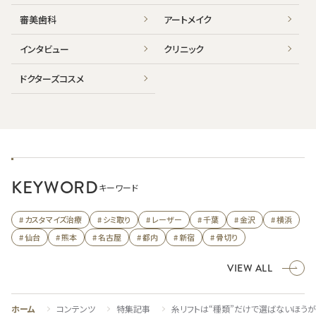
審美歯科
アートメイク
インタビュー
クリニック
ドクターズコスメ
KEYWORD
キーワード
# カスタマイズ治療
# シミ取り
# レーザー
# 千葉
# 金沢
# 横浜
# 仙台
# 熊本
# 名古屋
# 都内
# 新宿
# 骨切り
VIEW ALL
ホーム
コンテンツ
特集記事
糸リフトは“種類”だけで選ばないほう